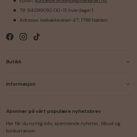
Epost:
kundeservice@billigmarkedet.no
Tlf: 94099092 (10-15 hverdager)
Adresse: Isebakkeveien 47, 1788 Halden
Facebook
Instagram
TikTok
Butikk
Informasjon
Abonner på vårt populære nyhetsbrev
Her får du nyttig info, spennende nyheter, tilbud og
konkurranser.