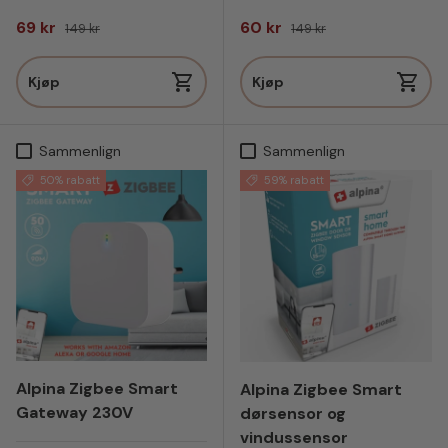
Salgspris
Vanlig pris
Salgspris
Vanlig pris
69 kr
60 kr
149 kr
149 kr
Kjøp
Kjøp
Sammenlign
Sammenlign
50% rabatt
59% rabatt
Alpina Zigbee Smart
Alpina Zigbee Smart
Gateway 230V
dørsensor og
vindussensor