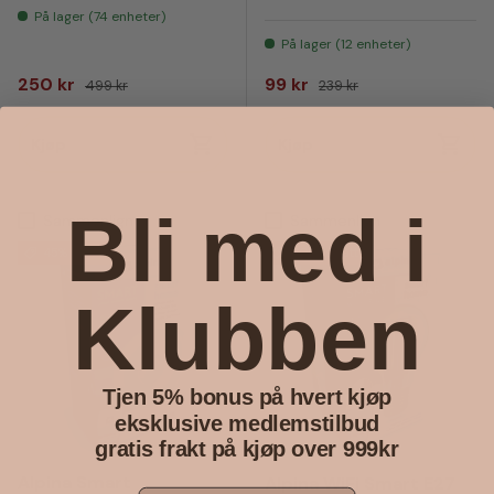
På lager (74 enheter)
På lager (12 enheter)
Salgspris
Vanlig pris
Salgspris
Vanlig pris
250 kr
99 kr
499 kr
239 kr
Kjøp
Kjøp
Bli med i
Sammenlign
Sammenlign
45% rabatt
60% rabatt
Klubben
Tjen 5% bonus på hvert kjøp
eksklusive medlemstilbud
gratis frakt på kjøp over 999kr
Alpina Smart
Alpina WiFi Smart E27