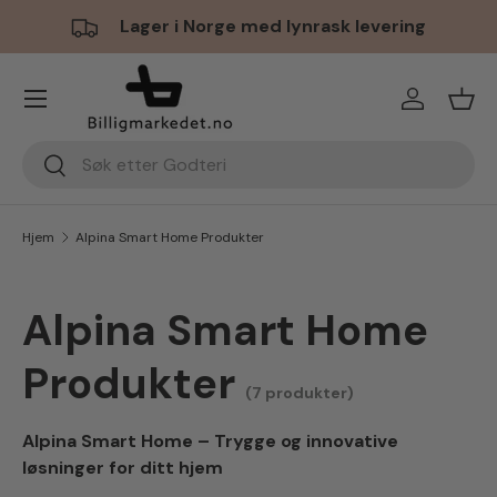
Lager i Norge med lynrask levering
Hopp til innhold
Meny
Logg inn
Hand
Søk
Søk
Hjem
Alpina Smart Home Produkter
Alpina Smart Home
Produkter
(7 produkter)
Alpina Smart Home – Trygge og innovative
løsninger for ditt hjem