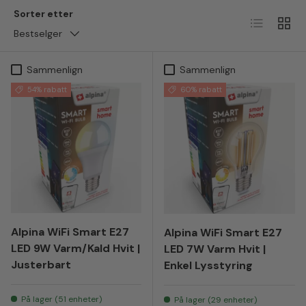
Sorter etter
Liste
Ruten
Bestselger
Sammenlign
Sammenlign
54% rabatt
60% rabatt
Alpina WiFi Smart E27
Alpina WiFi Smart E27
LED 9W Varm/Kald Hvit |
LED 7W Varm Hvit |
Justerbart
Enkel Lysstyring
På lager (51 enheter)
På lager (29 enheter)