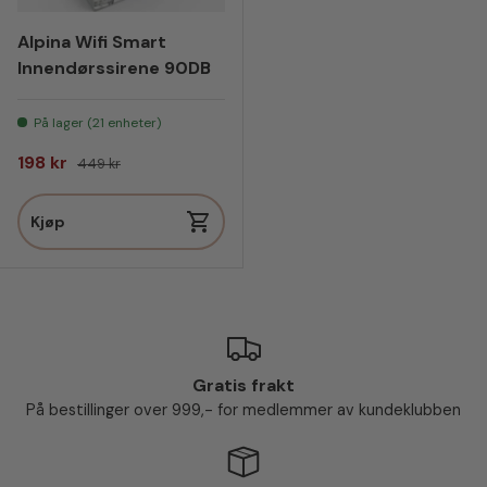
Alpina Wifi Smart
Innendørssirene 90DB
På lager (21 enheter)
Salgspris
Vanlig pris
198 kr
449 kr
Kjøp
Gratis frakt
På bestillinger over 999,- for medlemmer av kundeklubben