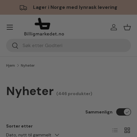
Lager i Norge med lynrask levering
Hopp til innhold
Meny
Logg inn
Hand
Søk
Søk
Hjem
Nyheter
Nyheter
(446 produkter)
Sammenlign
Sorter etter
Liste
Ruten
Dato, nytt til gammelt