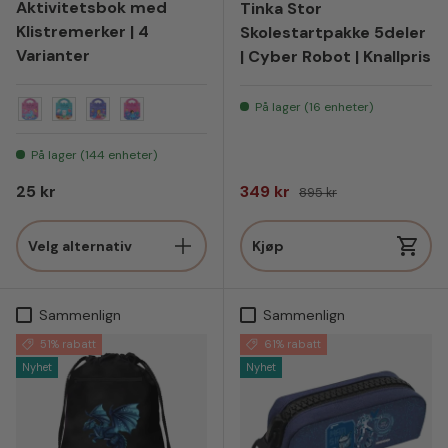
Aktivitetsbok med
Tinka Stor
Klistremerker | 4
Skolestartpakke 5deler
Varianter
| Cyber Robot | Knallpris
På lager (16 enheter)
1
2
3
4
På lager (144 enheter)
Vanlig pris
Salgspris
Vanlig pris
25 kr
349 kr
895 kr
Velg alternativ
Kjøp
Sammenlign
Sammenlign
51% rabatt
61% rabatt
Nyhet
Nyhet