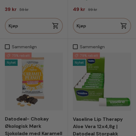
Salgspris
Vanlig pris
Salgspris
Vanlig pris
39 kr
49 kr
59 kr
99 kr
Kjøp
Kjøp
Sammenlign
Sammenlign
75% rabatt
79% rabatt
Nyhet
Nyhet
Datodeal- Chokay
Vaseline Lip Therapy
Økologisk Mørk
Aloe Vera 12x4,8g |
Sjokolade med Karamell
Datodeal Storpakk