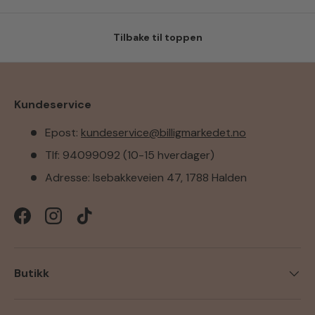
Tilbake til toppen
Kundeservice
Epost:
kundeservice@billigmarkedet.no
Tlf: 94099092 (10-15 hverdager)
Adresse: Isebakkeveien 47, 1788 Halden
Facebook
Instagram
TikTok
Butikk