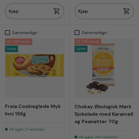
Kjøp
Kjøp
Sammenlign
Sammenlign
34% rabatt
51% rabatt
Nyhet
Nyhet
Freia Cookieglede Myk
Chokay Økologisk Mørk
Inni 156g
Sjokolade med Karamell
og Peanøtter 70g
På lager (7 enheter)
På lager (431 enheter)