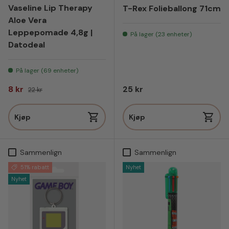
Vaseline Lip Therapy
T-Rex Folieballong 71cm
Aloe Vera
Leppepomade 4,8g |
På lager (23 enheter)
Datodeal
På lager (69 enheter)
Salgspris
Vanlig pris
Vanlig pris
8 kr
25 kr
22 kr
Kjøp
Kjøp
Sammenlign
Sammenlign
51% rabatt
Nyhet
Nyhet