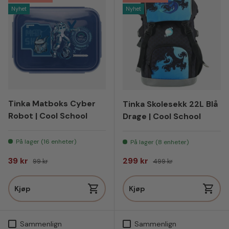
Nyhet
Nyhet
Tinka Matboks Cyber
Tinka Skolesekk 22L Blå
Robot | Cool School
Drage | Cool School
På lager (16 enheter)
På lager (8 enheter)
Salgspris
Vanlig pris
Salgspris
Vanlig pris
39 kr
299 kr
99 kr
499 kr
Kjøp
Kjøp
Sammenlign
Sammenlign