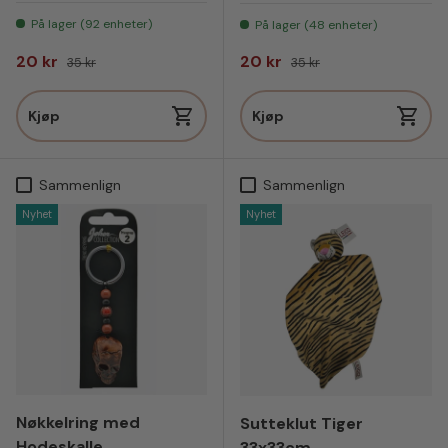
På lager (92 enheter)
På lager (48 enheter)
Salgspris
Vanlig pris
Salgspris
Vanlig pris
20 kr
20 kr
35 kr
35 kr
Kjøp
Kjøp
Sammenlign
Sammenlign
Nyhet
Nyhet
Nøkkelring med
Sutteklut Tiger
Hodeskalle
33x33cm