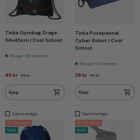
Tinka Gymbag Drage
Tinka Posepennal
34x45cm | Cool School
Cyber Robot | Cool
School
På lager (38 enheter)
På lager (67 enheter)
Salgspris
Vanlig pris
Salgspris
Vanlig pris
49 kr
39 kr
99 kr
99 kr
Kjøp
Kjøp
Sammenlign
Sammenlign
51% rabatt
61% rabatt
Nyhet
Nyhet