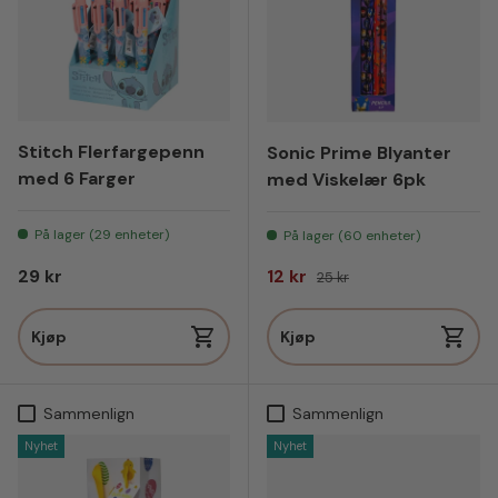
Stitch Flerfargepenn
Sonic Prime Blyanter
med 6 Farger
med Viskelær 6pk
På lager (29 enheter)
På lager (60 enheter)
Vanlig pris
Salgspris
Vanlig pris
29 kr
12 kr
25 kr
Kjøp
Kjøp
Sammenlign
Sammenlign
Nyhet
Nyhet