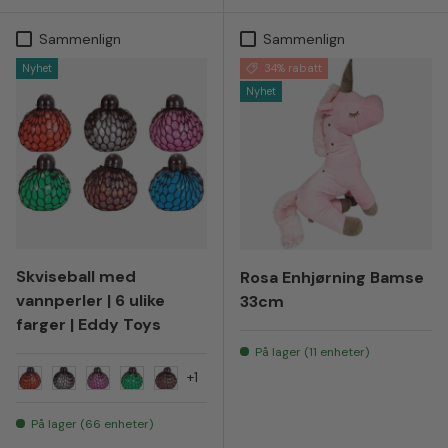
Sammenlign
Sammenlign
Nyhet
34% rabatt
Nyhet
Skviseball med
Rosa Enhjørning Bamse
vannperler | 6 ulike
33cm
farger | Eddy Toys
På lager (11 enheter)
+1
Rød
Hvit/gjennomsiktig
Rosa glitter
Grønn
Fargemiks glitter
På lager (66 enheter)