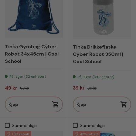
Tinka Gymbag Cyber
Tinka Drikkeflaske
Robot 34x45cm | Cool
Cyber Robot 350ml |
School
Cool School
På lager (32 enheter)
På lager (34 enheter)
Salgspris
Vanlig pris
Salgspris
Vanlig pris
49 kr
39 kr
99 kr
99 kr
Kjøp
Kjøp
Sammenlign
Sammenlign
61% rabatt
40% rabatt