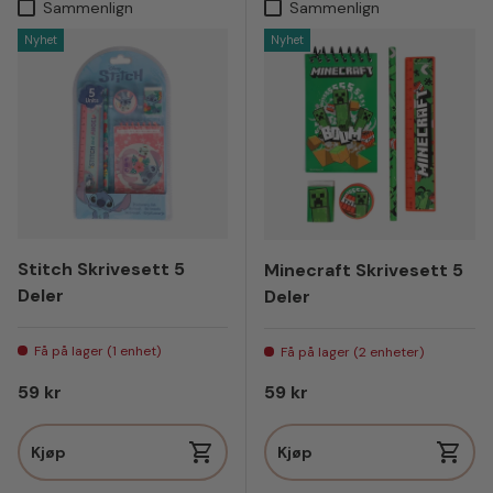
Sammenlign
Sammenlign
Nyhet
Nyhet
Stitch Skrivesett 5
Minecraft Skrivesett 5
Deler
Deler
Få på lager (1 enhet)
Få på lager (2 enheter)
Vanlig pris
Vanlig pris
59 kr
59 kr
Kjøp
Kjøp