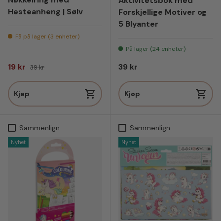
Aktivitetsbok med
Hesteanheng | Sølv
Forskjellige Motiver og
5 Blyanter
Få på lager (3 enheter)
På lager (24 enheter)
Salgspris
Vanlig pris
Vanlig pris
19 kr
39 kr
39 kr
Kjøp
Kjøp
Sammenlign
Sammenlign
Nyhet
Nyhet