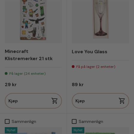
Minecraft
Love You Glass
Klistremerker 21 stk
Få på lager (2 enheter)
På lager (24 enheter)
Vanlig pris
Vanlig pris
29 kr
89 kr
Kjøp
Kjøp
Sammenlign
Sammenlign
Nyhet
Nyhet