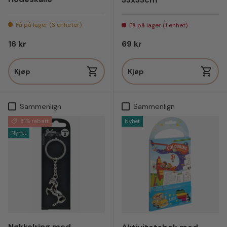
Få på lager (3 enheter)
Få på lager (1 enhet)
Vanlig pris
Vanlig pris
16 kr
69 kr
Kjøp
Kjøp
Sammenlign
Sammenlign
51% rabatt
Nyhet
Nyhet
Nøkkelring med