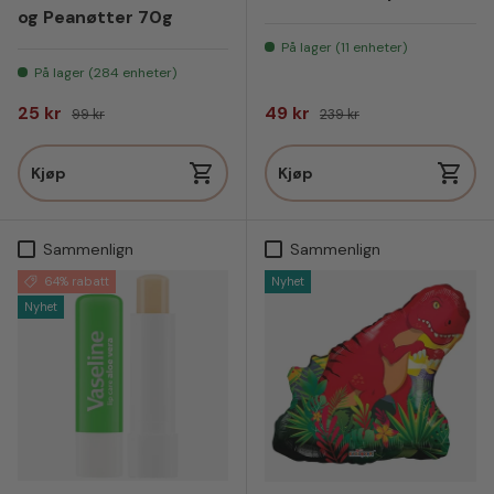
og Peanøtter 70g
På lager (11 enheter)
På lager (284 enheter)
Salgspris
Vanlig pris
Salgspris
Vanlig pris
25 kr
49 kr
99 kr
239 kr
Kjøp
Kjøp
Sammenlign
Sammenlign
64% rabatt
Nyhet
Nyhet