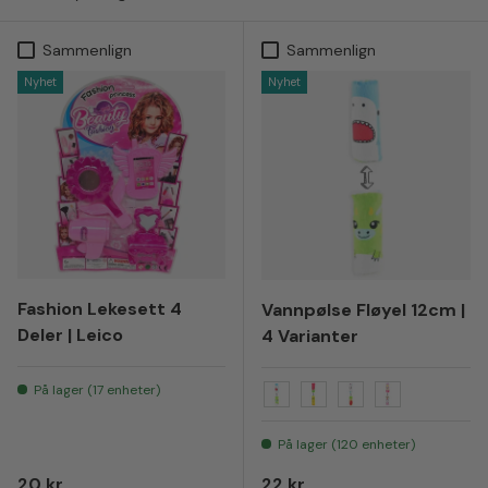
Sammenlign
Sammenlign
Nyhet
Nyhet
Fashion Lekesett 4
Vannpølse Fløyel 12cm |
Deler | Leico
4 Varianter
På lager (17 enheter)
1
2
3
4
På lager (120 enheter)
Vanlig pris
Vanlig pris
20 kr
22 kr