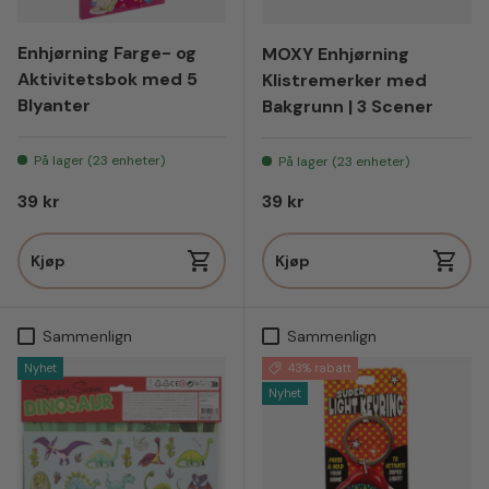
Enhjørning Farge- og
MOXY Enhjørning
Aktivitetsbok med 5
Klistremerker med
Blyanter
Bakgrunn | 3 Scener
På lager (23 enheter)
På lager (23 enheter)
Vanlig pris
Vanlig pris
39 kr
39 kr
Kjøp
Kjøp
Sammenlign
Sammenlign
Nyhet
43% rabatt
Nyhet