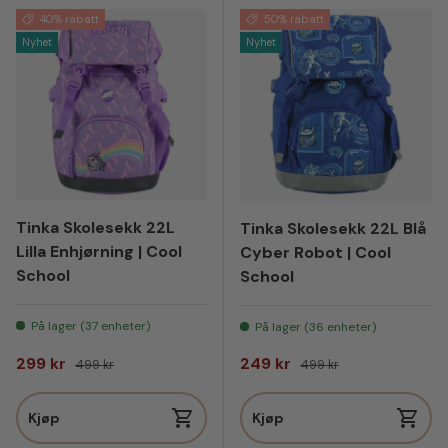
40% rabatt
50% rabatt
Nyhet
Nyhet
Tinka Skolesekk 22L
Tinka Skolesekk 22L Blå
Lilla Enhjørning | Cool
Cyber Robot | Cool
School
School
På lager (37 enheter)
På lager (36 enheter)
Salgspris
Vanlig pris
Salgspris
Vanlig pris
299 kr
249 kr
499 kr
499 kr
Kjøp
Kjøp