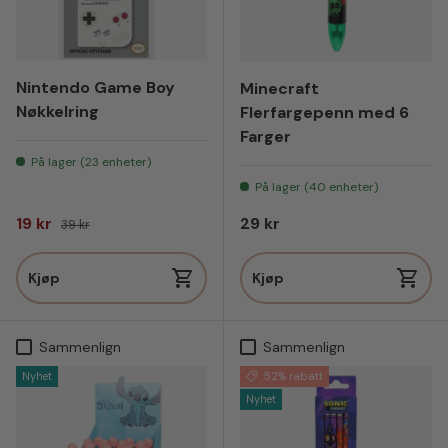
Nintendo Game Boy
Minecraft
Nøkkelring
Flerfargepenn med 6
Farger
På lager (23 enheter)
På lager (40 enheter)
Salgspris
Vanlig pris
Vanlig pris
19 kr
29 kr
39 kr
Kjøp
Kjøp
Sammenlign
Sammenlign
Nyhet
52% rabatt
Nyhet