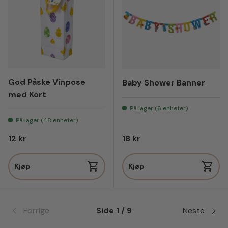
God Påske Vinpose
Baby Shower Banner
med Kort
På lager (6 enheter)
På lager (48 enheter)
Vanlig pris
Vanlig pris
12 kr
18 kr
Kjøp
Kjøp
Forrige
Side 1 / 9
Neste