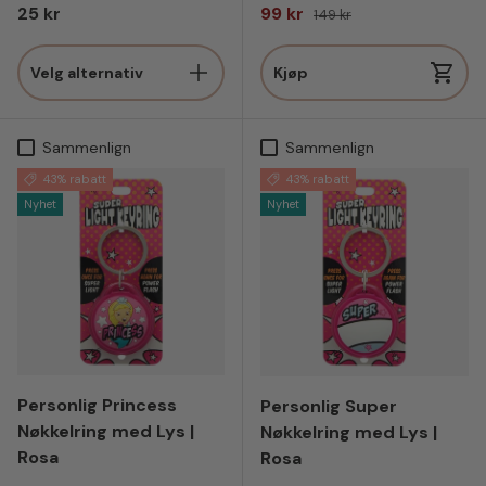
Vanlig pris
Salgspris
Vanlig pris
25 kr
99 kr
149 kr
Velg alternativ
Kjøp
Sammenlign
Sammenlign
43% rabatt
43% rabatt
Nyhet
Nyhet
Personlig Princess
Personlig Super
Nøkkelring med Lys |
Nøkkelring med Lys |
Rosa
Rosa