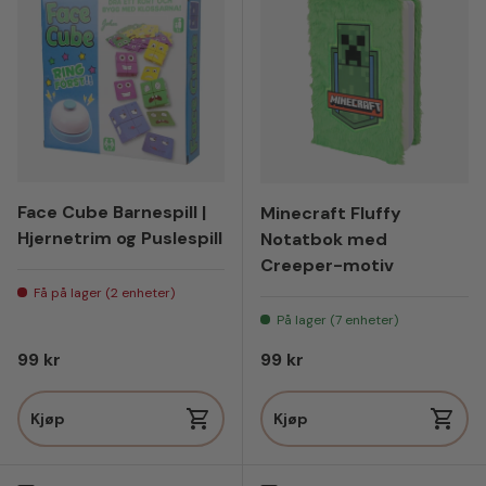
Face Cube Barnespill |
Minecraft Fluffy
Hjernetrim og Puslespill
Notatbok med
Creeper-motiv
Få på lager (2 enheter)
På lager (7 enheter)
Vanlig pris
Vanlig pris
99 kr
99 kr
Kjøp
Kjøp