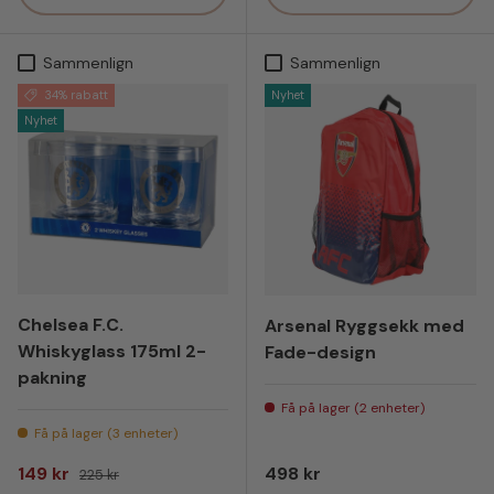
Sammenlign
Sammenlign
34% rabatt
Nyhet
Nyhet
Chelsea F.C.
Arsenal Ryggsekk med
Whiskyglass 175ml 2-
Fade-design
pakning
Få på lager (2 enheter)
Få på lager (3 enheter)
Salgspris
Vanlig pris
Vanlig pris
149 kr
498 kr
225 kr