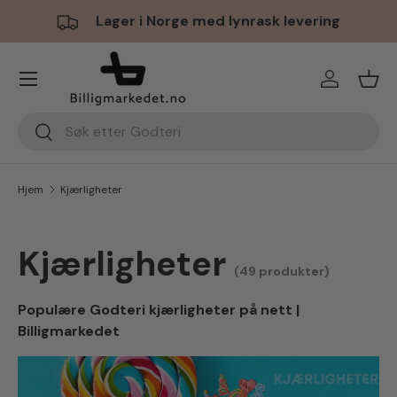
Lager i Norge med lynrask levering
Hopp til innhold
Meny
Logg inn
Hand
Søk
Søk
Hjem
Kjærligheter
Kjærligheter
(49 produkter)
Populære Godteri kjærligheter på nett |
Billigmarkedet