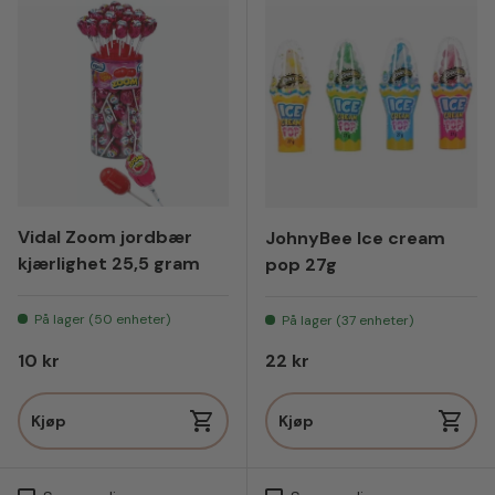
Vidal Zoom jordbær
JohnyBee Ice cream
kjærlighet 25,5 gram
pop 27g
På lager (50 enheter)
På lager (37 enheter)
Vanlig pris
Vanlig pris
10 kr
22 kr
Kjøp
Kjøp