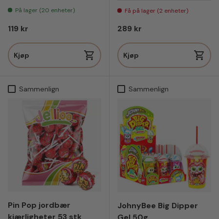
På lager (20 enheter)
Få på lager (2 enheter)
Vanlig pris
Vanlig pris
119 kr
289 kr
Kjøp
Kjøp
Sammenlign
Sammenlign
Pin Pop jordbær
JohnyBee Big Dipper
kjærligheter 53 stk
Gel 50g