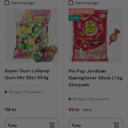
Sammenlign
Sammenlign
29% rabatt
Nyhet
Super Gum Lollipop
Pin Pop Jordbær
Gum Mix 53st 954g
Kjærligheter 59stk | 1 kg
Storpakk
På lager (16 enheter)
På lager (102 enheter)
Vanlig pris
Salgspris
Vanlig pris
119 kr
99 kr
139 kr
Kjøp
Kjøp