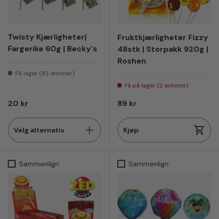
Twisty Kjærligheter|
Fruktkjærligheter Fizzy
Fargerike 60g | Becky's
48stk | Storpakk 920g |
Roshen
På lager (83 enheter)
Få på lager (2 enheter)
Vanlig pris
Vanlig pris
20 kr
89 kr
Velg alternativ
Kjøp
Sammenlign
Sammenlign