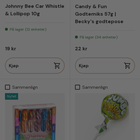
Johnny Bee Car Whistle
Candy & Fun
& Lollipop 10g
Godtemiks 57g |
Becky's godtepose
På lager (12 enheter)
På lager (34 enheter)
Vanlig pris
Vanlig pris
19 kr
22 kr
Kjøp
Kjøp
Sammenlign
Sammenlign
Nyhet