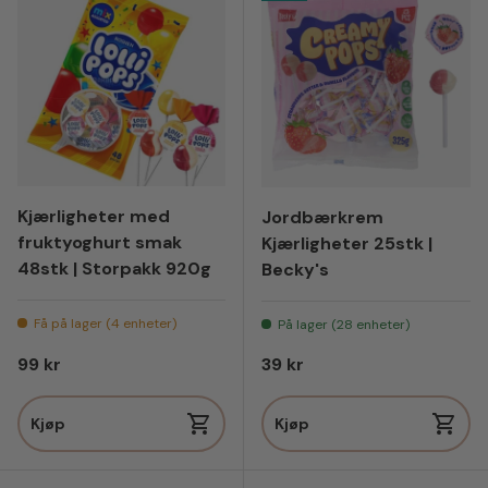
Kjærligheter med
Jordbærkrem
fruktyoghurt smak
Kjærligheter 25stk |
48stk | Storpakk 920g
Becky's
Få på lager (4 enheter)
På lager (28 enheter)
Vanlig pris
Vanlig pris
99 kr
39 kr
Kjøp
Kjøp