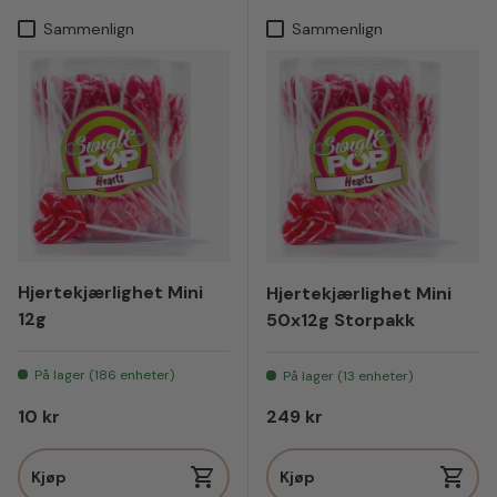
Sammenlign
Sammenlign
Hjertekjærlighet Mini
Hjertekjærlighet Mini
12g
50x12g Storpakk
På lager (186 enheter)
På lager (13 enheter)
Vanlig pris
Vanlig pris
10 kr
249 kr
Kjøp
Kjøp