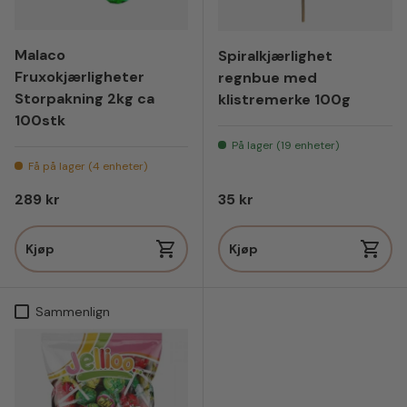
Malaco
Spiralkjærlighet
Fruxokjærligheter
regnbue med
Storpakning 2kg ca
klistremerke 100g
100stk
På lager (19 enheter)
Få på lager (4 enheter)
Vanlig pris
Vanlig pris
289 kr
35 kr
Kjøp
Kjøp
Sammenlign