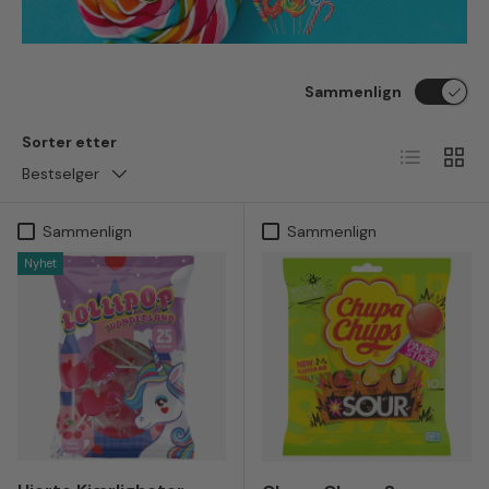
Sammenlign
Sorter etter
Liste
Ruten
Bestselger
Sammenlign
Sammenlign
Nyhet