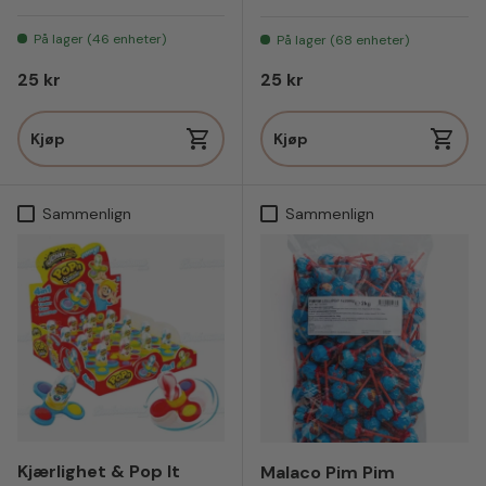
På lager (46 enheter)
På lager (68 enheter)
Vanlig pris
Vanlig pris
25 kr
25 kr
Kjøp
Kjøp
Sammenlign
Sammenlign
Kjærlighet & Pop It
Malaco Pim Pim