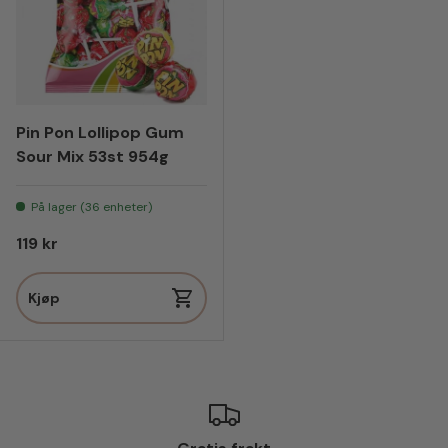
Pin Pon Lollipop Gum
Sour Mix 53st 954g
På lager (36 enheter)
Vanlig pris
119 kr
Kjøp