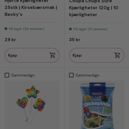
Hjerte Kjærligheter
Chupa Chups Sure
25stk | Kirsebærsmak |
Kjærligheter 120g | 10
Becky's
kjærligheter
På lager (36 enheter)
På lager (51 enheter)
Vanlig pris
Vanlig pris
29 kr
35 kr
Kjøp
Kjøp
Sammenlign
Sammenlign