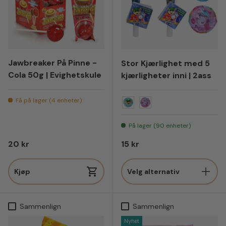
Jawbreaker På Pinne -
Stor Kjærlighet med 5
Cola 50g | Evighetskule
kjærligheter inni | 2ass
Få på lager (4 enheter)
Dinosaur
Enhjørning
På lager (90 enheter)
Vanlig pris
Vanlig pris
20 kr
15 kr
Kjøp
Velg alternativ
Sammenlign
Sammenlign
Nyhet