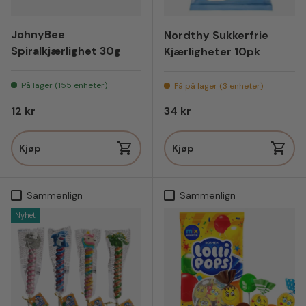
JohnyBee
Nordthy Sukkerfrie
Spiralkjærlighet 30g
Kjærligheter 10pk
På lager (155 enheter)
Få på lager (3 enheter)
Vanlig pris
Vanlig pris
12 kr
34 kr
Kjøp
Kjøp
Sammenlign
Sammenlign
Nyhet