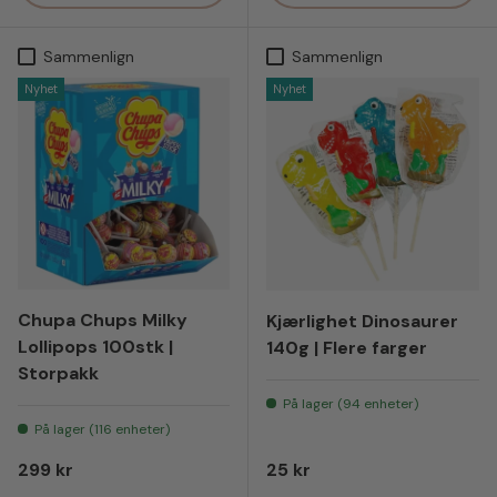
Sammenlign
Sammenlign
Nyhet
Nyhet
Chupa Chups Milky
Kjærlighet Dinosaurer
Lollipops 100stk |
140g | Flere farger
Storpakk
På lager (94 enheter)
På lager (116 enheter)
Vanlig pris
Vanlig pris
299 kr
25 kr