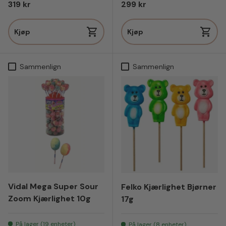
Vanlig pris
Vanlig pris
319 kr
299 kr
Kjøp
Kjøp
Sammenlign
Sammenlign
Vidal Mega Super Sour
Felko Kjærlighet Bjørner
Zoom Kjærlighet 10g
17g
På lager (19 enheter)
På lager (8 enheter)