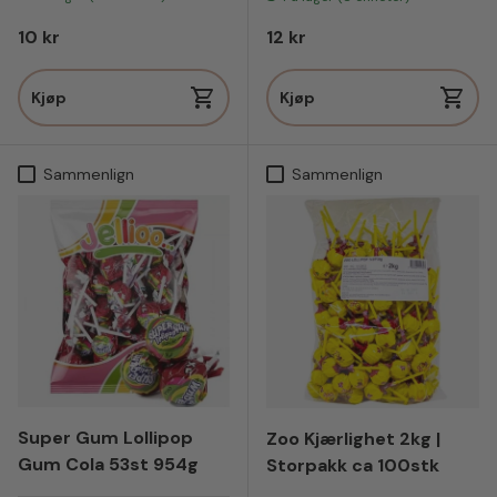
Vanlig pris
Vanlig pris
10 kr
12 kr
Kjøp
Kjøp
Sammenlign
Sammenlign
Super Gum Lollipop
Zoo Kjærlighet 2kg |
Gum Cola 53st 954g
Storpakk ca 100stk