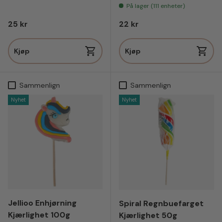
På lager (111 enheter)
Vanlig pris
Vanlig pris
25 kr
22 kr
Kjøp
Kjøp
Sammenlign
Sammenlign
Nyhet
Nyhet
Jellioo Enhjørning
Spiral Regnbuefarget
Kjærlighet 100g
Kjærlighet 50g