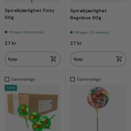
Spiralkjærlighet Fizzy
Spiralkjærlighet
50g
Regnbue 50g
På lager (34 enheter)
På lager (79 enheter)
Vanlig pris
Vanlig pris
27 kr
27 kr
Kjøp
Kjøp
Sammenlign
Sammenlign
Nyhet