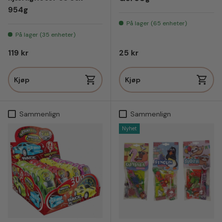
954g
På lager (65 enheter)
På lager (35 enheter)
Vanlig pris
Vanlig pris
119 kr
25 kr
Kjøp
Kjøp
Sammenlign
Sammenlign
Nyhet