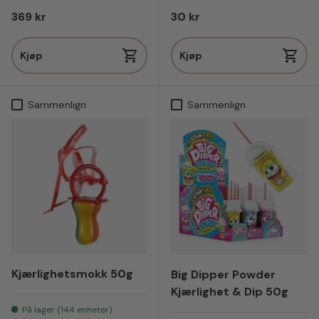
Vanlig pris
Vanlig pris
369 kr
30 kr
Kjøp
Kjøp
Sammenlign
Sammenlign
Kjærlighetsmokk 50g
Big Dipper Powder
Kjærlighet & Dip 50g
På lager (144 enheter)