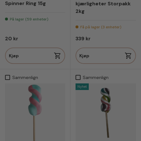
Spinner Ring 15g
kjærligheter Storpakk
2kg
På lager (59 enheter)
Få på lager (3 enheter)
Vanlig pris
Vanlig pris
20 kr
339 kr
Kjøp
Kjøp
Sammenlign
Sammenlign
Nyhet