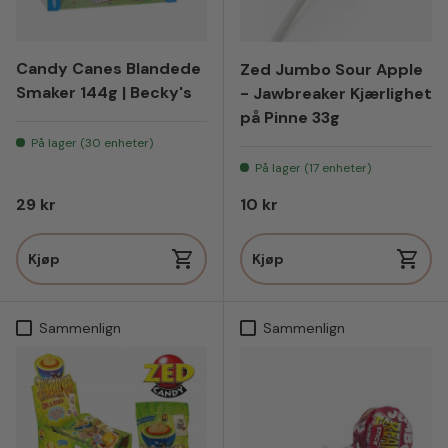
Candy Canes Blandede
Zed Jumbo Sour Apple
Smaker 144g | Becky's
- Jawbreaker Kjærlighet
på Pinne 33g
På lager (30 enheter)
På lager (17 enheter)
Vanlig pris
Vanlig pris
29 kr
10 kr
Kjøp
Kjøp
Sammenlign
Sammenlign