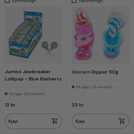
Sammenlign
Sammenlign
Jumbo Jawbreaker
Unicorn Dipper 50g
Lollipop - Blue Rasberry
På lager (23 enheter)
På lager (32 enheter)
Vanlig pris
Vanlig pris
12 kr
25 kr
Kjøp
Kjøp