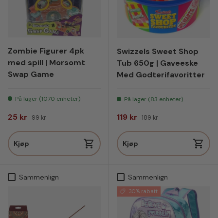
Zombie Figurer 4pk
Swizzels Sweet Shop
med spill | Morsomt
Tub 650g | Gaveeske
Swap Game
Med Godterifavoritter
På lager (1070 enheter)
På lager (83 enheter)
Salgspris
Vanlig pris
Salgspris
Vanlig pris
25 kr
119 kr
99 kr
189 kr
Kjøp
Kjøp
Sammenlign
Sammenlign
30% rabatt