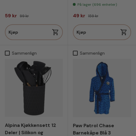
På lager (696 enheter)
Salgspris
Vanlig pris
Salgspris
Vanlig pris
59 kr
49 kr
99 kr
159 kr
Kjøp
Kjøp
Sammenlign
Sammenlign
Alpina Kjøkkensett 12
Paw Patrol Chase
Deler | Silikon og
Barnekåpe Blå 3