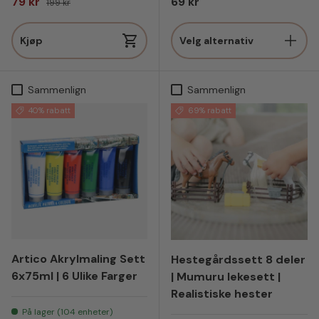
Salgspris
Vanlig pris
79 kr
69 kr
199 kr
Kjøp
Velg alternativ
Sammenlign
Sammenlign
40% rabatt
69% rabatt
Artico Akrylmaling Sett
Hestegårdssett 8 deler
6x75ml | 6 Ulike Farger
| Mumuru lekesett |
Realistiske hester
På lager (104 enheter)