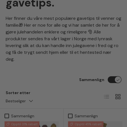
gavetips.
Her finner du våre mest populære gavetips til venner og
familie🎁 Her er noe for alle og vi har samlet de her for å
gjøre julehandelen enklere og rimeligere 🎅 Alle
produkter sendes fra vårt lager i Norge med lynrask
levering slik at du kan handle inn julegavene i fred og ro
og få de trygt sendt hjem eller til et hentested nær
deg.
Sammenlign
Sorter etter
Liste
Ruten
Bestselger
Sammenlign
Sammenlign
Opptil 31% rabatt
Opptil 45% rabatt