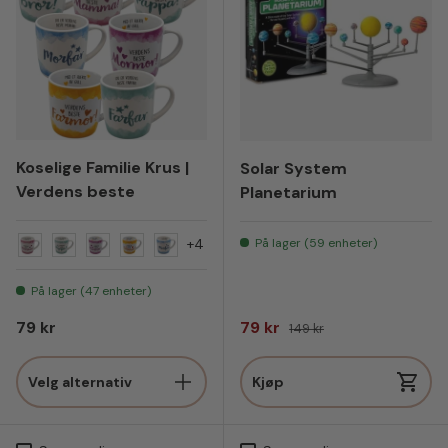
Koselige Familie Krus |
Solar System
Verdens beste
Planetarium
På lager (59 enheter)
+4
Verdens beste mamma
Verdens beste pappa
Verdens beste mormor
Verdens beste farmor
Verdens beste morfar
På lager (47 enheter)
Vanlig pris
Salgspris
Vanlig pris
79 kr
79 kr
149 kr
Velg alternativ
Kjøp