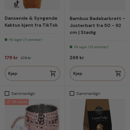
Dansende & Syngende
Bambus Badekarbrett -
Kaktus kjent fra TikTok
Justerbart fra 50 - 92
cm | Stødig
På lager (11 enheter)
På lager (15 enheter)
Salgspris
Vanlig pris
Vanlig pris
179 kr
269 kr
278 kr
Kjøp
Kjøp
Sammenlign
Sammenlign
11% rabatt