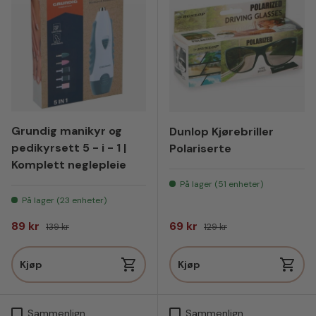
Grundig manikyr og
Dunlop Kjørebriller
pedikyrsett 5 - i - 1 |
Polariserte
Komplett neglepleie
På lager (51 enheter)
På lager (23 enheter)
Salgspris
Vanlig pris
Salgspris
Vanlig pris
89 kr
69 kr
139 kr
129 kr
Kjøp
Kjøp
Sammenlign
Sammenlign