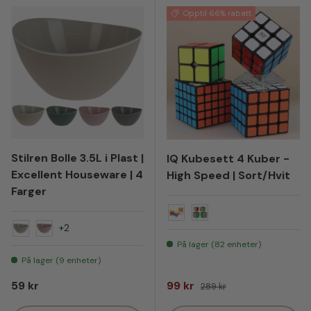
Opptil 66% rabatt
Stilren Bolle 3.5L i Plast |
IQ Kubesett 4 Kuber -
Excellent Houseware | 4
High Speed | Sort/Hvit
Farger
Hvit
Sort
+2
Beige
Rosa
På lager (82 enheter)
På lager (9 enheter)
Vanlig pris
Salgspris
Vanlig pris
59 kr
99 kr
289 kr