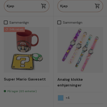
Kjøp
Kjøp
Sammenlign
Sammenlign
54% rabatt
Super Mario Gavesett
Analog klokke
enhjørninger
På lager (65 enheter)
+4
Lyseblå