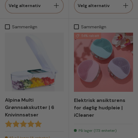
Velg alternativ
Velg alternativ
Sammenlign
Sammenlign
54% rabatt
Alpina Multi
Elektrisk ansiktsrens
Grønnsakskutter | 6
for daglig hudpleie |
Knivinnsatser
iCleaner
Karakter:
5.0 av 5 mulige
På lager (173 enheter)
Få på lager (5 enheter)