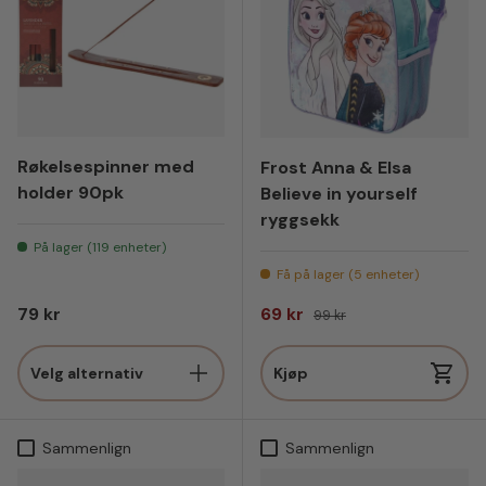
Røkelsespinner med
Frost Anna & Elsa
holder 90pk
Believe in yourself
ryggsekk
På lager (119 enheter)
Få på lager (5 enheter)
Vanlig pris
Salgspris
Vanlig pris
79 kr
69 kr
99 kr
Velg alternativ
Kjøp
Sammenlign
Sammenlign