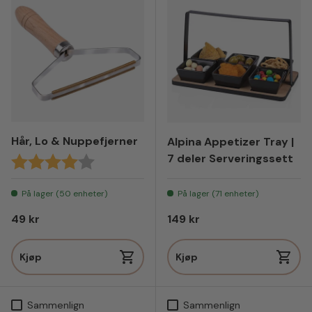
Hår, Lo & Nuppefjerner
Alpina Appetizer Tray |
7 deler Serveringssett
Karakter:
4.0 av 5 mulige
På lager (50 enheter)
På lager (71 enheter)
Vanlig pris
Vanlig pris
49 kr
149 kr
Kjøp
Kjøp
Sammenlign
Sammenlign