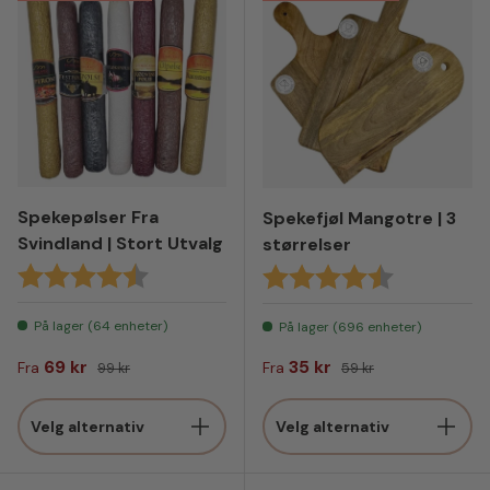
Spekepølser Fra
Spekefjøl Mangotre | 3
Svindland | Stort Utvalg
størrelser
Karakter:
4.5 av 5 mulige
Karakter:
4.2 av 5 mul
På lager (64 enheter)
På lager (696 enheter)
Salgspris
Vanlig pris
Salgspris
Vanlig pris
69 kr
35 kr
Fra
99 kr
Fra
59 kr
Velg alternativ
Velg alternativ