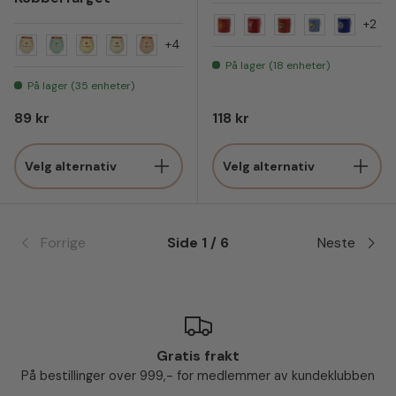
+2
Manchester United
Liverpool
Arsenal
Manchester 
Chelsea
+4
Mamma
Pappa
Farmor
Søster
Jeg elsker deg
På lager (18 enheter)
På lager (35 enheter)
Vanlig pris
Vanlig pris
89 kr
118 kr
Velg alternativ
Velg alternativ
Forrige
Side 1 / 6
Neste
Gratis frakt
På bestillinger over 999,- for medlemmer av kundeklubben