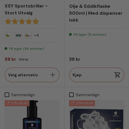
XSY Sportsbriller -
Olje & Eddikflaske
Stort Utvalg
500ml | Med dispenser
lokk
Karakter:
5.0 av 5 mulige
På lager (8 enheter)
+4
Gul
Grønn
Rød
På lager (86 enheter)
Salgspris
Vanlig pris
Vanlig pris
59 kr
39 kr
199 kr
Velg alternativ
Kjøp
Sammenlign
Sammenlign
51% rabatt
20% rabatt