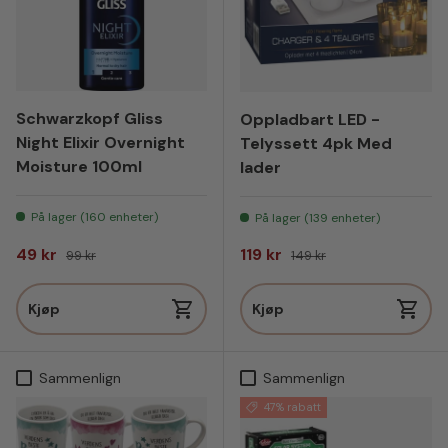
Schwarzkopf Gliss
Oppladbart LED -
Night Elixir Overnight
Telyssett 4pk Med
Moisture 100ml
lader
På lager (160 enheter)
På lager (139 enheter)
Salgspris
Vanlig pris
Salgspris
Vanlig pris
49 kr
119 kr
99 kr
149 kr
Kjøp
Kjøp
Sammenlign
Sammenlign
47% rabatt