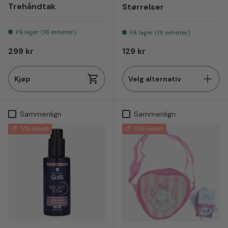
Trehåndtak
Størrelser
På lager (18 enheter)
På lager (19 enheter)
Vanlig pris
Vanlig pris
299 kr
129 kr
Kjøp
Velg alternativ
Sammenlign
Sammenlign
51% rabatt
51% rabatt