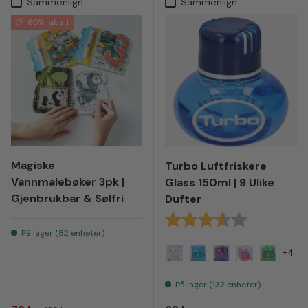
Sammenlign
Sammenlign
60% rabatt
Magiske
Turbo Luftfriskere
Vannmalebøker 3pk |
Glass 150ml | 9 Ulike
Gjenbrukbar & Sølfri
Dufter
Karakter:
3.6 av 5 mul
På lager (82 enheter)
+4
Jasmin
Ocean
Lavender
Strawberry
Lemon
På lager (132 enheter)
Vanlig pris