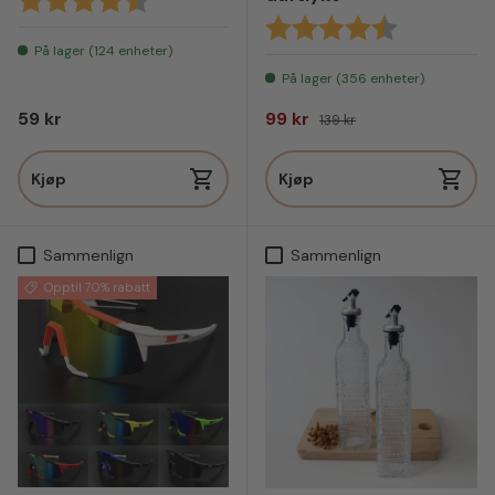
Karakter:
4.8 av 5 mul
På lager (124 enheter)
På lager (356 enheter)
Vanlig pris
Salgspris
Vanlig pris
59 kr
99 kr
139 kr
Kjøp
Kjøp
Sammenlign
Sammenlign
Opptil 70% rabatt