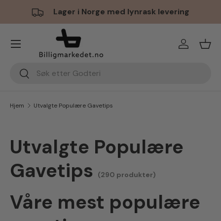
Lager i Norge med lynrask levering
Hopp til innhold
Meny
Logg inn
Hand
Søk
Søk
Hjem
Utvalgte Populære Gavetips
Utvalgte Populære
Gavetips
(290 produkter)
Våre mest populære