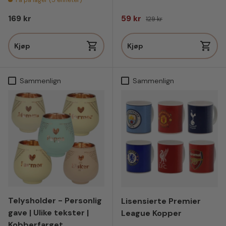
Vanlig pris
Salgspris
Vanlig pris
169 kr
59 kr
129 kr
Kjøp
Kjøp
Sammenlign
Sammenlign
Telysholder - Personlig
Lisensierte Premier
gave | Ulike tekster |
League Kopper
Kobberfarget