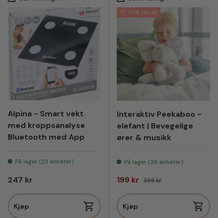
50% rabatt
Alpina - Smart vekt
Interaktiv Peekaboo -
med kroppsanalyse
elefant | Bevegelige
Bluetooth med App
ører & musikk
På lager (23 enheter)
På lager (26 enheter)
Vanlig pris
Salgspris
Vanlig pris
247 kr
199 kr
398 kr
Kjøp
Kjøp