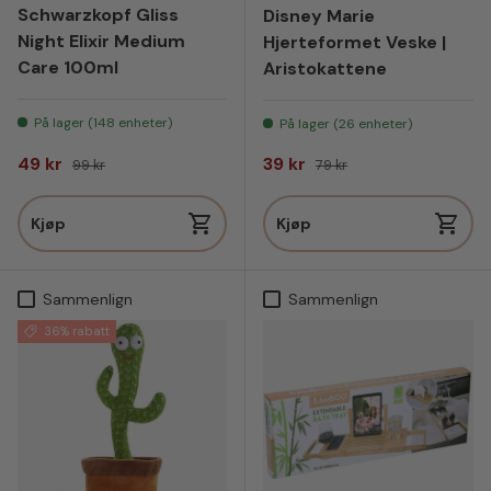
Schwarzkopf Gliss
Disney Marie
Night Elixir Medium
Hjerteformet Veske |
Care 100ml
Aristokattene
På lager (148 enheter)
På lager (26 enheter)
Salgspris
Vanlig pris
Salgspris
Vanlig pris
49 kr
39 kr
99 kr
79 kr
Kjøp
Kjøp
Sammenlign
Sammenlign
36% rabatt