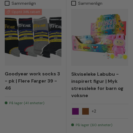
Sammenlign
Sammenlign
Opptil 34% rabatt
Goodyear work socks 3
Skviseleke Labubu -
- pk | Flere Farger 39 -
inspirert figur | Myk
46
stressleke for barn og
voksne
På lager (41 enheter)
+2
Lilla
Brun
På lager (60 enheter)