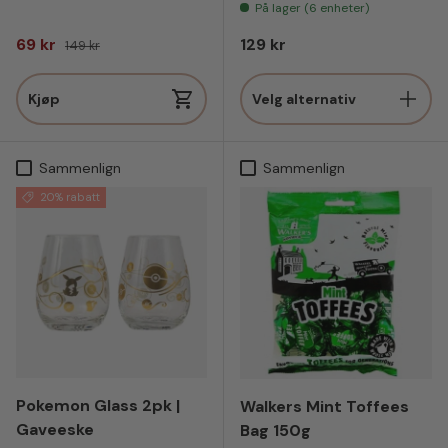
På lager (6 enheter)
Salgspris
Vanlig pris
Vanlig pris
69 kr
129 kr
149 kr
Kjøp
Velg alternativ
Sammenlign
Sammenlign
20% rabatt
Pokemon Glass 2pk |
Walkers Mint Toffees
Gaveeske
Bag 150g