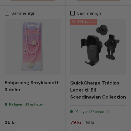
Sammenlign
Sammenlign
60% rabatt
Enhjørning Smykkesett
QuickCharge Trådløs
3 deler
Lader til Bil -
Scandinavian Collection
På lager (43 enheter)
På lager (77 enheter)
Vanlig pris
Salgspris
Vanlig pris
25 kr
79 kr
199 kr