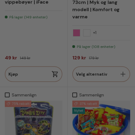
vippebøyer | iFace
73cm | Myk og lang
modell | Komfort og
varme
På lager (149 enheter)
+1
Rosa
Hvit
På lager (108 enheter)
Salgspris
Vanlig pris
Salgspris
Vanlig pris
49 kr
129 kr
149 kr
179 kr
Kjøp
Velg alternativ
Sammenlign
Sammenlign
75% rabatt
37% rabatt
Nyhet