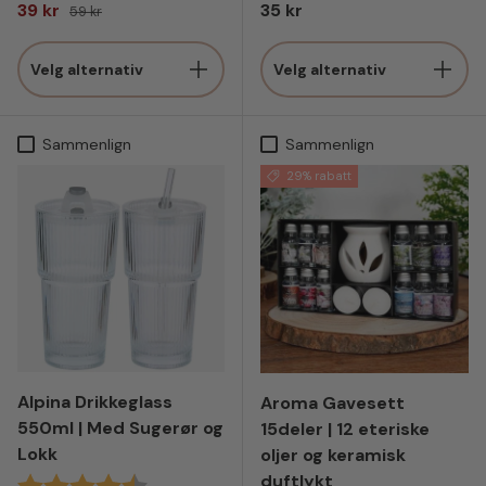
Salgspris
Vanlig pris
Vanlig pris
39 kr
35 kr
59 kr
Velg alternativ
Velg alternativ
Sammenlign
Sammenlign
29% rabatt
Alpina Drikkeglass
Aroma Gavesett
550ml | Med Sugerør og
15deler | 12 eteriske
Lokk
oljer og keramisk
duftlykt
Karakter:
4.3 av 5 mulige