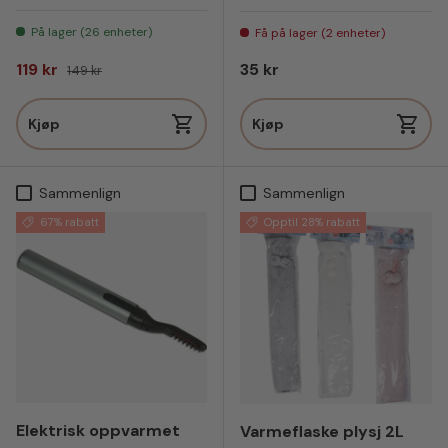
På lager (26 enheter)
Få på lager (2 enheter)
Salgspris
Vanlig pris
Vanlig pris
119 kr
35 kr
149 kr
Kjøp
Kjøp
Sammenlign
Sammenlign
67% rabatt
Opptil 28% rabatt
Elektrisk oppvarmet
Varmeflaske plysj 2L