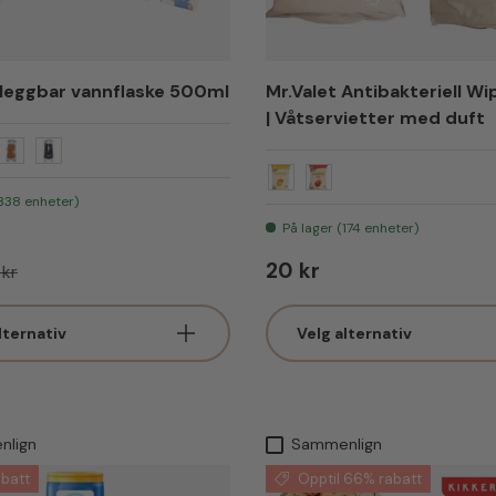
eggbar vannflaske 500ml
Mr.Valet Antibakteriell W
| Våtservietter med duft
Basket
 Tennis
Tiger oransje og sort
Sort
Citrus & Mandarin
Eple & Aprikos
(338 enheter)
På lager (174 enheter)
is
nlig pris
Vanlig pris
20 kr
 kr
lternativ
Velg alternativ
nlign
Sammenlign
batt
Opptil 66% rabatt