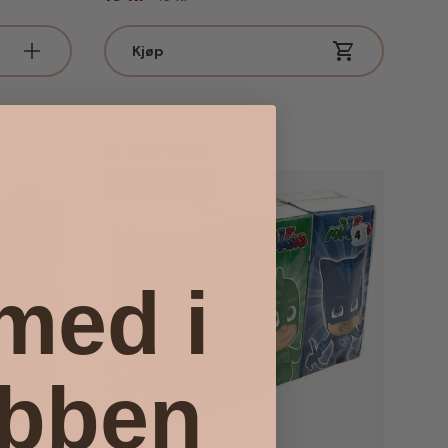
Kjøp
Sammenlign
47% rabatt
 med i
ubben