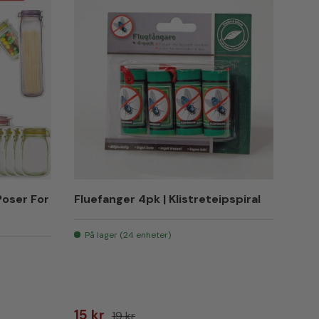
Poser For
Fluefanger 4pk | Klistreteipspiral
På lager (24 enheter)
Salgspris
Vanlig pris
15 kr
19 kr