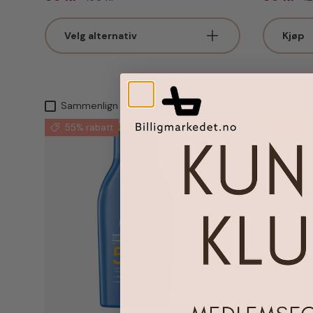
Velg alternativ
Kjøp
Sammenlign
Samme
55% rabatt
51% ra