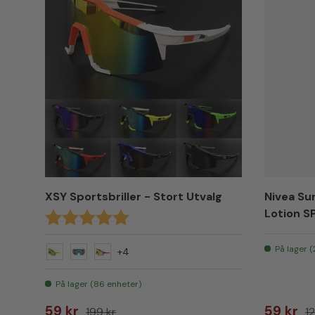
XSY Sportsbriller - Stort Utvalg
Nivea Su
Lotion S
Karakter:
5.0 av 5 mulige
På lager 
+4
Gul
Grønn
Rød
På lager (86 enheter)
Salgspris
Vanlig pris
Salgspr
Va
59 kr
59 kr
199 kr
12