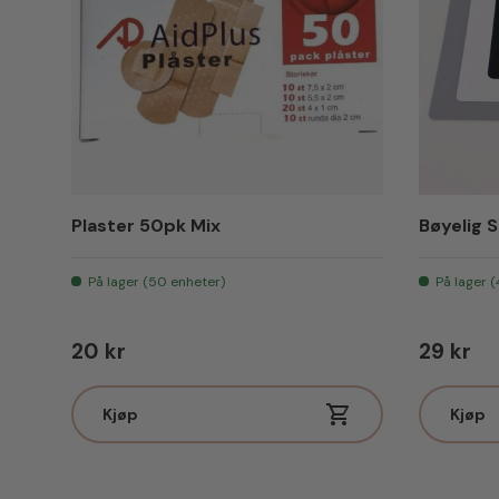
Plaster 50pk Mix
Bøyelig S
På lager (50 enheter)
På lager 
Vanlig pris
Vanlig p
20 kr
29 kr
Kjøp
Kjøp