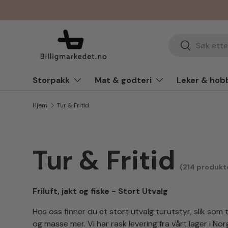
Hopp til innhold
Søk
Søk
Storpakk
Mat & godteri
Leker & hob
Hjem
Tur & Fritid
Tur & Fritid
(214 produkt
Friluft, jakt og fiske - Stort Utvalg
Hos oss finner du et stort utvalg turutstyr, slik som 
og masse mer. Vi har rask levering fra vårt lager i Nor