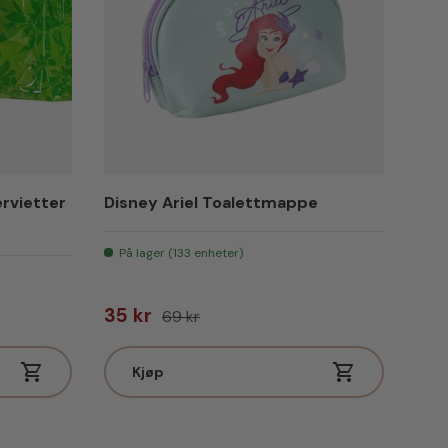
ervietter
Disney Ariel Toalettmappe
På lager (133 enheter)
Salgspris
Vanlig pris
35 kr
69 kr
Kjøp