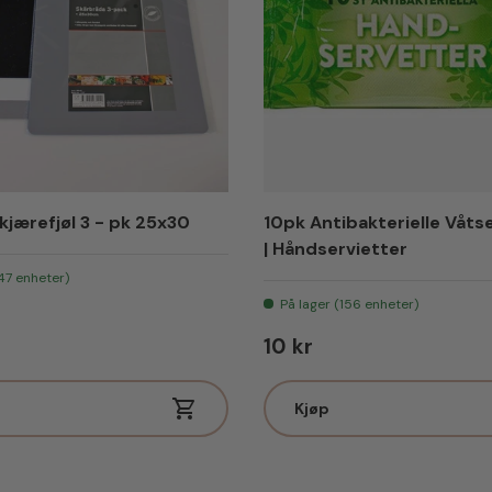
kjærefjøl 3 - pk 25x30
10pk Antibakterielle Våts
| Håndservietter
(47 enheter)
På lager (156 enheter)
ris
Vanlig pris
10 kr
Kjøp