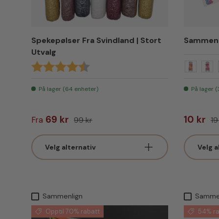
Spekepølser Fra Svindland | Stort
Sammenl
Utvalg
Karakter:
4.5 av 5 mulige
Oransje 
Rosa
På lager (64 enheter)
På lager 
Salgspris
Vanlig pris
Salgspr
Va
69 kr
10 kr
Fra
99 kr
19
Velg alternativ
Velg a
Sammenlign
Samme
Opptil 70% rabatt
54% ra