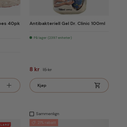
ipes 40pk
Antibakteriell Gel Dr. Clinic 100ml
På lager (2397 enheter)
Salgspris
Vanlig pris
8 kr
15 kr
Kjøp
Sammenlign
21% rabatt