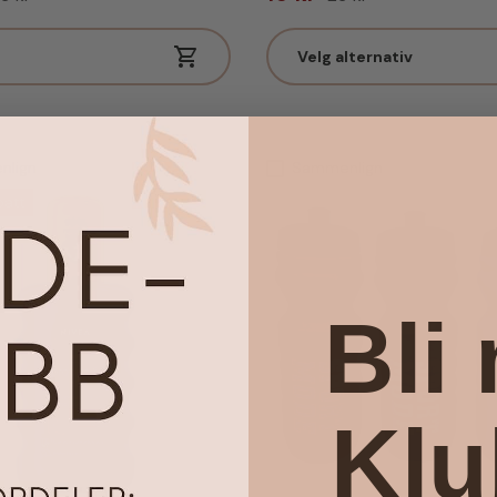
Velg alternativ
nlign
Sammenlign
batt
Bli
Kl