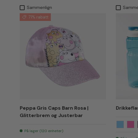
Sammenlign
Samme
71% rabatt
Peppa Gris Caps Barn Rosa |
Drikkefla
Glitterbrem og Justerbar
Lyseblå
Ros
På lager (120 enheter)