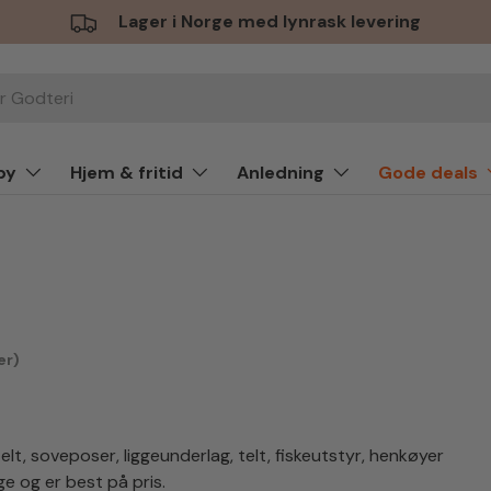
Lager i Norge med lynrask levering
by
Hjem & fritid
Anledning
Gode deals
er)
telt, soveposer, liggeunderlag, telt, fiskeutstyr, henkøyer
ge og er best på pris.