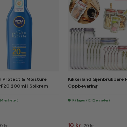
n Protect & Moisture
Kikkerland Gjenbrukbare 
PF20 200ml | Solkrem
Oppbevaring
(24 enheter)
På lager (1242 enheter)
is
nlig pris
Salgspris
Vanlig pris
10 kr
9 kr
29 kr