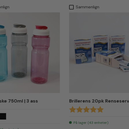
nlign
Sammenlign
ske 750ml | 3 ass
Brillerens 20pk Renseserv
Karakter:
5.0 av 5 mul
a
Sort
På lager (43 enheter)