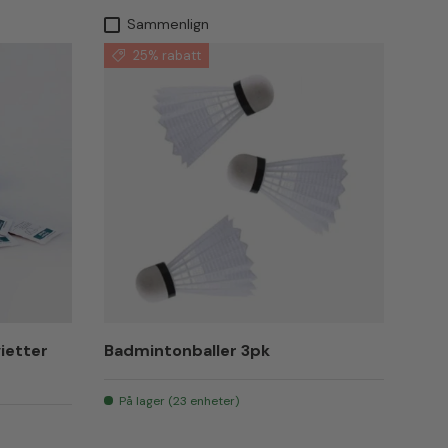
Sammenlign
25% rabatt
ietter
Badmintonballer 3pk
ige
På lager (23 enheter)