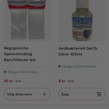
Regnponcho
Antibakteriell Gel Dr.
Gjennomsiktig
Clinic 100ml
Barn/Voksen 1pk
På lager (2400 enheter)
På lager (461 enheter)
Salgspris
Vanlig pris
Salgspris
Vanlig pris
10 kr
8 kr
19 kr
15 kr
Velg alternativ
Kjøp