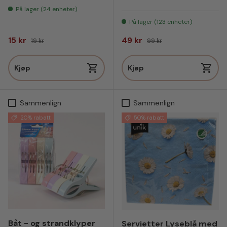
På lager (24 enheter)
På lager (123 enheter)
Salgspris
Vanlig pris
Salgspris
Vanlig pris
15 kr
49 kr
19 kr
99 kr
Kjøp
Kjøp
Sammenlign
Sammenlign
20% rabatt
50% rabatt
Båt - og strandklyper
Servietter Lyseblå med