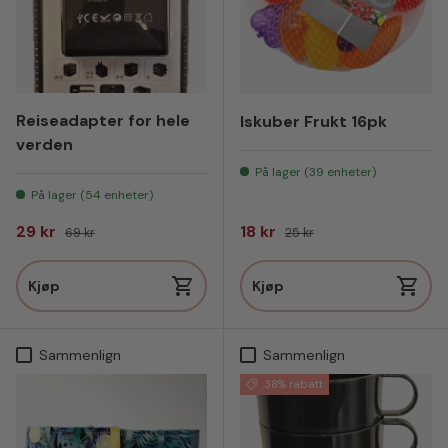
Reiseadapter for hele
Iskuber Frukt 16pk
verden
På lager (39 enheter)
På lager (54 enheter)
Salgspris
Vanlig pris
Salgspris
Vanlig pris
29 kr
18 kr
69 kr
25 kr
Kjøp
Kjøp
Sammenlign
Sammenlign
38% rabatt