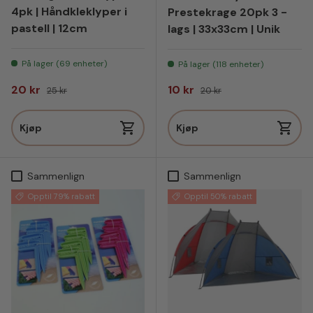
4pk | Håndkleklyper i
Prestekrage 20pk 3 -
pastell | 12cm
lags | 33x33cm | Unik
På lager (69 enheter)
På lager (118 enheter)
Salgspris
Vanlig pris
Salgspris
Vanlig pris
20 kr
10 kr
25 kr
20 kr
Kjøp
Kjøp
Sammenlign
Sammenlign
Opptil 79% rabatt
Opptil 50% rabatt