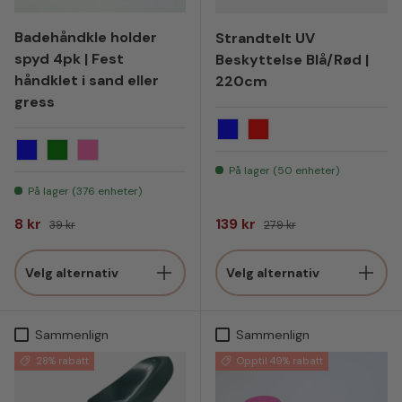
Badehåndkle holder
Strandtelt UV
spyd 4pk | Fest
Beskyttelse Blå/Rød |
håndklet i sand eller
220cm
gress
Blå
Rød
Blå
Grønn
Rosa
På lager (50 enheter)
På lager (376 enheter)
Salgspris
Vanlig pris
Salgspris
Vanlig pris
8 kr
139 kr
39 kr
279 kr
Velg alternativ
Velg alternativ
Sammenlign
Sammenlign
28% rabatt
Opptil 49% rabatt