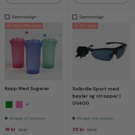
Sammenlign
Sammenlign
Opptil 28% rabatt
81% rabatt
Kopp Med Sugerør
Solbrille Sport med
bøyler og stropper |
UV400
+1
Grønn
Rosa
På lager (27 enheter)
På lager (312 enheter)
Salgspris
Vanlig pris
Salgspris
Vanlig pris
18 kr
25 kr
25 kr
129 kr