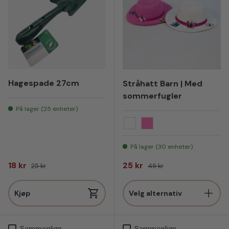
Hagespade 27cm
Stråhatt Barn | Med
sommerfugler
På lager (25 enheter)
Hvit
Rosa
På lager (30 enheter)
Salgspris
Vanlig pris
Salgspris
Vanlig pris
18 kr
25 kr
25 kr
49 kr
Kjøp
Velg alternativ
Sammenlign
Sammenlign