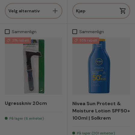
Velg alternativ
Kjøp
Sammenlign
Sammenlign
31% rabatt
55% rabatt
Ugresskniv 20cm
Nivea Sun Protect &
Moisture Lotion SPF50+
100ml | Solkrem
På lager (6 enheter)
På lager (201 enheter)