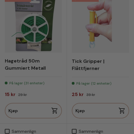
Hagetråd 50m
Tick Gripper |
Gummiert Metall
Flåttfjerner
På lager (31 enheter)
På lager (12 enheter)
Salgspris
Vanlig pris
Salgspris
Vanlig pris
15 kr
25 kr
29 kr
39 kr
Kjøp
Kjøp
Sammenlign
Sammenlign