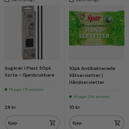
Sugerør I Plast 50pk
10pk Antibakterielle
Sorte - Gjenbrukbare
Våtservietter |
Håndservietter
På lager (73 enheter)
På lager (156 enheter)
Vanlig pris
Vanlig pris
29 kr
10 kr
Kjøp
Kjøp