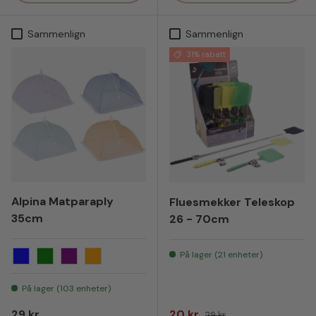
Sammenlign
Sammenlign
31% rabatt
Alpina Matparaply
Fluesmekker Teleskop
35cm
26 - 70cm
På lager (21 enheter)
Blå
Grønn
Lilla
Oransje
På lager (103 enheter)
Vanlig pris
Salgspris
Vanlig pris
29 kr
20 kr
29 kr