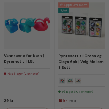
Opptil 34% rabatt
Nyhet
Vannkanne for barn |
Pyntesett til Crocs og
Dyremotiv | 1,5L
Clogs 6pk | Velg Mellom
3 Sett
Få på lager (2 enheter)
1
2
3
På lager (104 enheter)
Vanlig pris
Salgspris
Vanlig pris
29 kr
19 kr
29 kr