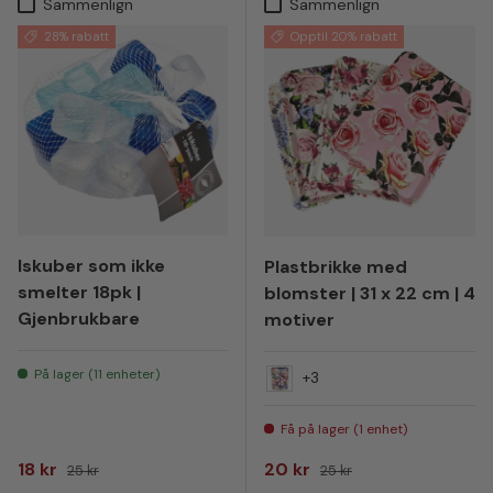
Sammenlign
Sammenlign
28% rabatt
Opptil 20% rabatt
Iskuber som ikke
Plastbrikke med
smelter 18pk |
blomster | 31 x 22 cm | 4
Gjenbrukbare
motiver
På lager (11 enheter)
+3
NR03
Få på lager (1 enhet)
Salgspris
Vanlig pris
Salgspris
Vanlig pris
18 kr
20 kr
25 kr
25 kr