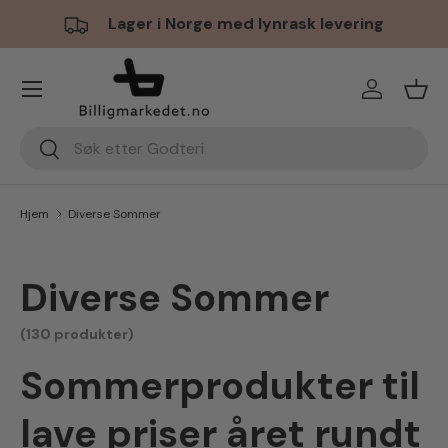
Lager i Norge med lynrask levering
Hopp til innhold
Meny
Logg inn
Hand
Søk
Søk
Hjem
Diverse Sommer
Diverse Sommer
(130 produkter)
Sommerprodukter til
lave priser året rundt