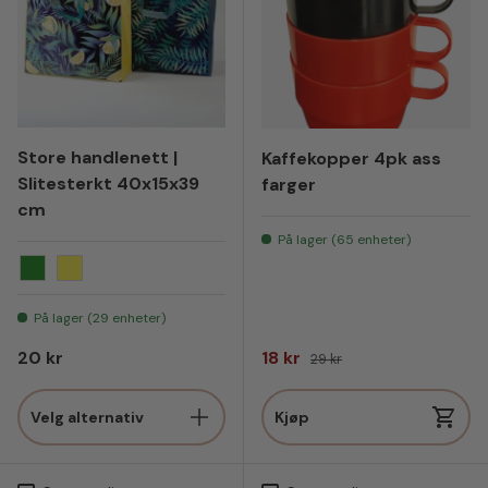
Store handlenett |
Kaffekopper 4pk ass
Slitesterkt 40x15x39
farger
cm
På lager (65 enheter)
Forest
Lemon
På lager (29 enheter)
Vanlig pris
Salgspris
Vanlig pris
20 kr
18 kr
29 kr
Velg alternativ
Kjøp