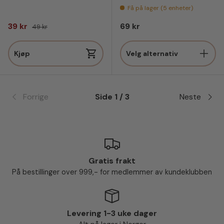
Få på lager (5 enheter)
Salgspris
Vanlig pris
Vanlig pris
39 kr
69 kr
49 kr
Kjøp
Velg alternativ
Forrige
Side 1 / 3
Neste
Gratis frakt
På bestillinger over 999,- for medlemmer av kundeklubben
Levering 1-3 uke dager