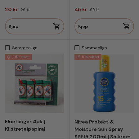
Salgspris
Vanlig pris
Salgspris
Vanlig pris
20 kr
45 kr
29 kr
99 kr
Kjøp
Kjøp
Sammenlign
Sammenlign
21% rabatt
51% rabatt
Fluefanger 4pk |
Nivea Protect &
Klistreteipspiral
Moisture Sun Spray
SPF15 200ml | Solkrem