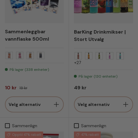
Sammenleggbar
BarKing Drinkmikser |
vannflaske 500ml
Stort Utvalg
Oransje Basket
Rosa Tennis
Tiger oransje og sort
Sort
Strawberry
Sex On The Beach
Mojito
Bubble Gum
Fizzy C
+27
På lager (338 enheter)
På lager (130 enheter)
Salgspris
Vanlig pris
Vanlig pris
10 kr
49 kr
19 kr
Velg alternativ
Velg alternativ
Sammenlign
Sammenlign
Opptil 47% rabatt
47% rabatt