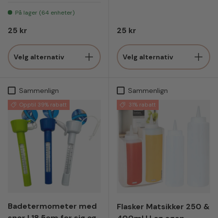
For tærne 3pk - 1.5x5cm
For fot 3pk - 2x6cm
På lager (64 enheter)
Vanlig pris
Vanlig pris
25 kr
25 kr
Velg alternativ
Velg alternativ
Sammenlign
Sammenlign
Opptil 39% rabatt
31% rabatt
Badetermometer med
Flasker Matsikker 250 &
snor | 18,5cm for sjø og