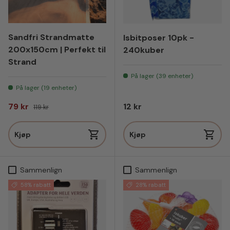
Sandfri Strandmatte
Isbitposer 10pk -
200x150cm | Perfekt til
240kuber
Strand
På lager (39 enheter)
På lager (19 enheter)
Salgspris
Vanlig pris
Vanlig pris
79 kr
12 kr
119 kr
Kjøp
Kjøp
Sammenlign
Sammenlign
58% rabatt
28% rabatt