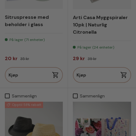
Sitruspresse med
Arti Casa Myggspiraler
beholder i glass
10pk | Naturlig
Citronella
På lager (71 enheter)
På lager (24 enheter)
Salgspris
Vanlig pris
Salgspris
Vanlig pris
20 kr
29 kr
35 kr
39 kr
Kjøp
Kjøp
Sammenlign
Sammenlign
Opptil 58% rabatt