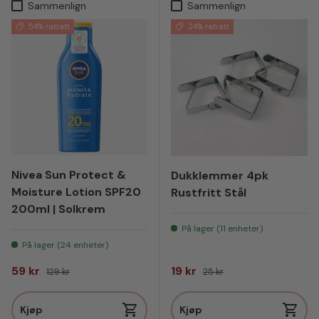
Sammenlign
Sammenlign
54% rabatt
24% rabatt
Nivea Sun Protect &
Dukklemmer 4pk
Moisture Lotion SPF20
Rustfritt Stål
200ml | Solkrem
På lager (11 enheter)
På lager (24 enheter)
Salgspris
Vanlig pris
Salgspris
Vanlig pris
59 kr
19 kr
129 kr
25 kr
Kjøp
Kjøp