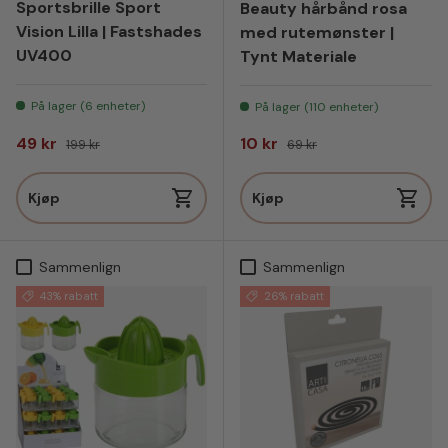
Sportsbrille Sport
Beauty hårbånd rosa
Vision Lilla | Fastshades
med rutemønster |
UV400
Tynt Materiale
På lager (6 enheter)
På lager (110 enheter)
Salgspris
Vanlig pris
Salgspris
Vanlig pris
49 kr
10 kr
199 kr
69 kr
Kjøp
Kjøp
Sammenlign
Sammenlign
43% rabatt
26% rabatt