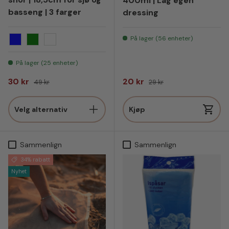
400ml | Lag egen
basseng | 3 farger
dressing
På lager (56 enheter)
Blå
Grønn
Hvit
På lager (25 enheter)
Salgspris
Vanlig pris
Salgspris
Vanlig pris
30 kr
20 kr
49 kr
29 kr
Velg alternativ
Kjøp
Sammenlign
Sammenlign
34% rabatt
Nyhet