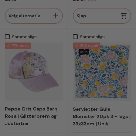
Velg alternativ
Kjøp
Sammenlign
Sammenlign
71% rabatt
50% rabatt
Peppa Gris Caps Barn
Servietter Gule
Rosa | Glitterbrem og
Blomster 20pk 3 - lags |
Justerbar
33x33cm | Unik