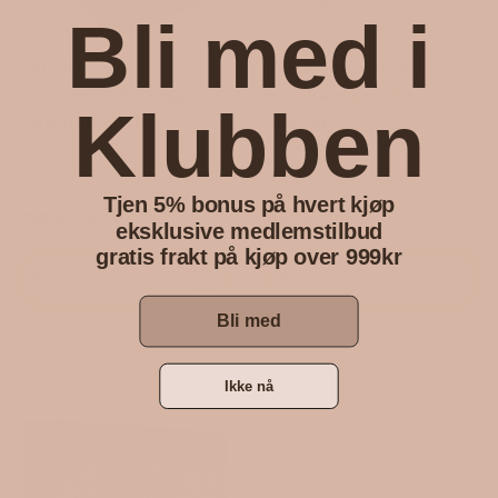
Bli med i
BÅL Stol -
Krepseteine med
Semsket/Høy Rygg |
hvilekammer for
Klubben
Sammenleggbar
sjøkreps
Få på lager (1 enhet)
På lager (13 enheter)
Tjen 5% bonus på hvert kjøp
Salgspris
Vanlig pris
Vanlig pris
638 kr
829 kr
899 kr
eksklusive medlemstilbud
gratis frakt på kjøp over 999kr
Kjøp
Kjøp
Bli med
Sammenlign
Ikke nå