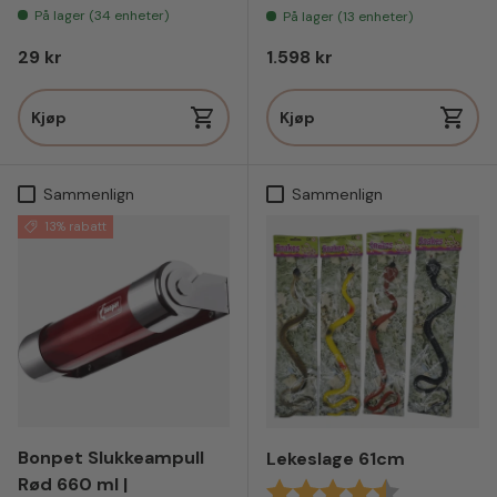
På lager (34 enheter)
På lager (13 enheter)
Vanlig pris
Vanlig pris
29 kr
1.598 kr
Kjøp
Kjøp
Sammenlign
Sammenlign
13% rabatt
Bonpet Slukkeampull
Lekeslage 61cm
Rød 660 ml |
Karakter:
4.5 av 5 mul