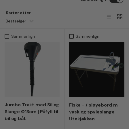
Sorter etter
Liste
Ruten
Bestselger
Sammenlign
Sammenlign
Jumbo Trakt med Sil og
Fiske - / sløyebord m
Slange Ø13cm | Påfyll til
vask og spyleslange -
bil og båt
Utekjøkken