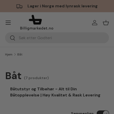
Lager i Norge med lynrask levering
Hopp til innhold
Meny
Logg inn
Hand
Søk
Søk
Hjem
Båt
Båt
(7 produkter)
Båtutstyr og Tilbehør - Alt til Din
Båtopplevelse | Høy Kvalitet & Rask Levering
Sammenlign