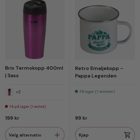
Briv Termokopp 400ml
Retro Emaljekopp -
| 3ass
Pappa Legenden
På lager (7 enheter)
+3
Lilla
Få på lager (1 enhet)
Vanlig pris
Vanlig pris
199 kr
99 kr
Velg alternativ
Kjøp