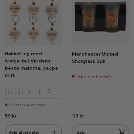
Nøkkelring med
Manchester United
trehjerte | Verdens
Shotglass 2pk
beste mamma, pappa
m.fl.
Få på lager (1 enhet)
+2
Verdens beste pappa
Verdens beste farmor
Verdens beste morfar
Verdens beste farfar
På lager (74 enheter)
Vanlig pris
Vanlig pris
59 kr
119 kr
Velg alternativ
Kjøp