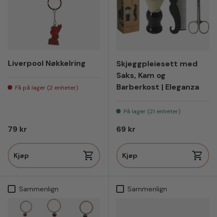
Liverpool Nøkkelring
Skjeggpleiesett med
Saks, Kam og
Barberkost | Eleganza
Få på lager (2 enheter)
På lager (21 enheter)
Vanlig pris
Vanlig pris
79 kr
69 kr
Kjøp
Kjøp
Sammenlign
Sammenlign