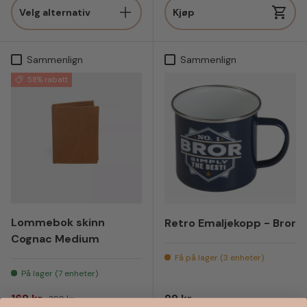
Velg alternativ
Kjøp
Sammenlign
Sammenlign
58% rabatt
Lommebok skinn
Retro Emaljekopp - Bror
Cognac Medium
Få på lager (3 enheter)
På lager (7 enheter)
Salgspris
Vanlig pris
Vanlig pris
169 kr
99 kr
399 kr