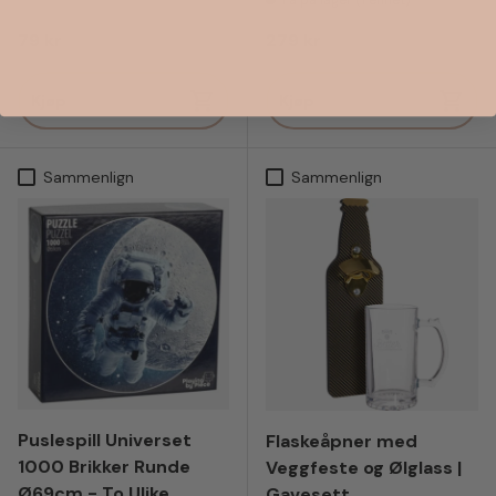
Vanlig pris
Vanlig pris
79 kr
279 kr
Kjøp
Kjøp
Sammenlign
Sammenlign
Puslespill Universet
Flaskeåpner med
1000 Brikker Runde
Veggfeste og Ølglass |
Ø69cm - To Ulike
Gavesett