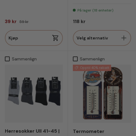
Manchester United
Liverpool
Arsenal
Manchester 
Chelsea
På lager (18 enheter)
Salgspris
Vanlig pris
Vanlig pris
39 kr
118 kr
59 kr
Kjøp
Velg alternativ
Sammenlign
Sammenlign
Opptil 40% rabatt
Herresokker Ull 41-45 |
Termometer