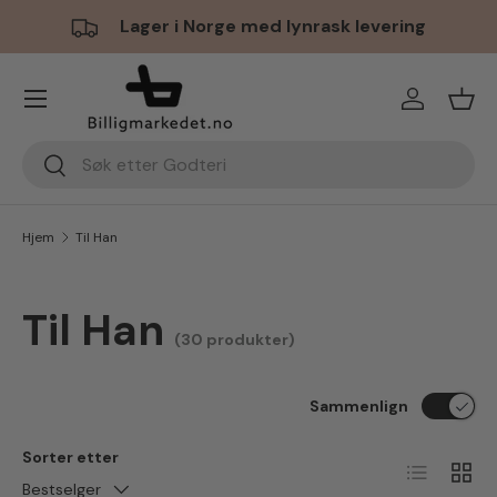
Lager i Norge med lynrask levering
Hopp til innhold
Meny
Logg inn
Hand
Søk
Søk
Hjem
Til Han
Til Han
(30 produkter)
Sammenlign
Sorter etter
Liste
Ruten
Bestselger