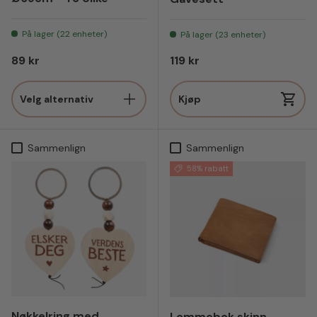
På lager (22 enheter)
På lager (23 enheter)
Vanlig pris
Vanlig pris
89 kr
119 kr
Velg alternativ
Kjøp
Sammenlign
Sammenlign
58% rabatt
Nøkkelring med
Lommebok skinn