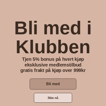
Kjøp
Kjøp
Bli med i
Sammenlign
Sammenlign
Klubben
Tjen 5% bonus på hvert kjøp
eksklusive medlemstilbud
gratis frakt på kjøp over 999kr
Kopp I Wish This Was a
Manchester City
Bli med
Beer 320ml
badehåndkle 140x70
cm
Ikke nå
Få på lager (2 enheter)
Få på lager (1 enhet)