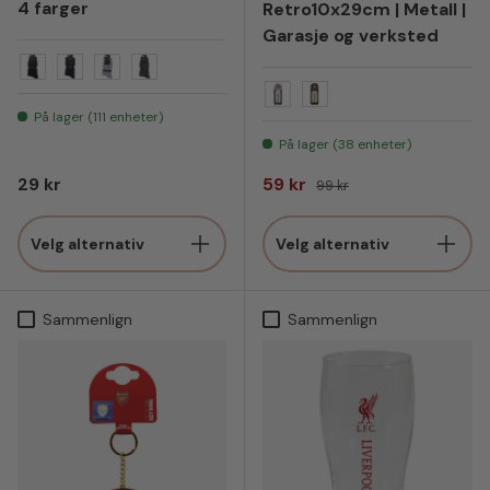
4 farger
Retro10x29cm | Metall |
Garasje og verksted
Sort
Marineblå
Lysegrå
Mørkegrå
Bil
Tennplugg
På lager (111 enheter)
På lager (38 enheter)
Vanlig pris
Salgspris
Vanlig pris
29 kr
59 kr
99 kr
Velg alternativ
Velg alternativ
Sammenlign
Sammenlign