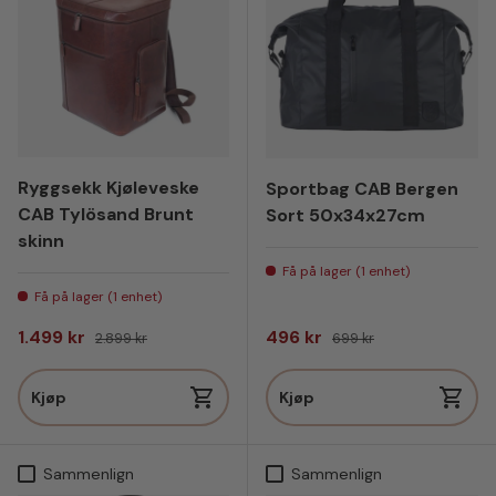
Ryggsekk Kjøleveske
Sportbag CAB Bergen
CAB Tylösand Brunt
Sort 50x34x27cm
skinn
Få på lager (1 enhet)
Få på lager (1 enhet)
Salgspris
Vanlig pris
Salgspris
Vanlig pris
1.499 kr
496 kr
2.899 kr
699 kr
Kjøp
Kjøp
Sammenlign
Sammenlign