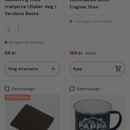
trehjerte | Elsker deg /
Cognac liten
Verdens Beste
Få på lager (5 enheter)
Verdens Beste
Elsker Deg
På lager (38 enheter)
Vanlig pris
Salgspris
Vanlig pris
59 kr
169 kr
399 kr
Velg alternativ
Kjøp
Sammenlign
Sammenlign
58% rabatt