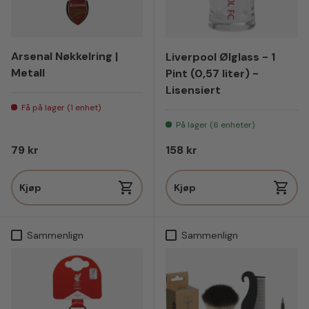
Arsenal Nøkkelring |
Liverpool Ølglass - 1
Metall
Pint (0,57 liter) -
Lisensiert
Få på lager (1 enhet)
På lager (6 enheter)
Vanlig pris
Vanlig pris
79 kr
158 kr
Kjøp
Kjøp
Sammenlign
Sammenlign