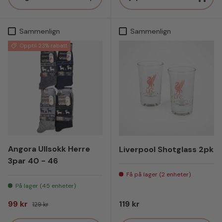
Sammenlign
Sammenlign
Opptil 23% rabatt
Angora Ullsokk Herre
Liverpool Shotglass 2pk
3par 40 - 46
Få på lager (2 enheter)
På lager (45 enheter)
Salgspris
Vanlig pris
Vanlig pris
99 kr
119 kr
129 kr