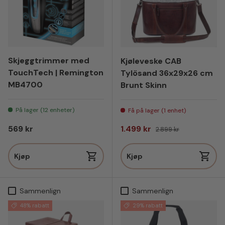
Skjeggtrimmer med
Kjøleveske CAB
TouchTech | Remington
Tylösand 36x29x26 cm
MB4700
Brunt Skinn
På lager (12 enheter)
Få på lager (1 enhet)
Vanlig pris
Salgspris
Vanlig pris
569 kr
1.499 kr
2.899 kr
Kjøp
Kjøp
Sammenlign
Sammenlign
48% rabatt
29% rabatt