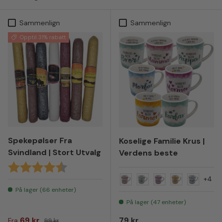
Sammenlign
Sammenlign
Opptil 31% rabatt
Spekepølser Fra
Koselige Familie Krus |
Svindland | Stort Utvalg
Verdens beste
Karakter:
4.5 av 5 mulige
+4
Verdens beste mamma
Verdens beste papp
Verdens beste 
Verdens bes
Verdens
På lager (66 enheter)
På lager (47 enheter)
Salgspris
Vanlig pris
Vanlig pris
69 kr
79 kr
Fra
99 kr