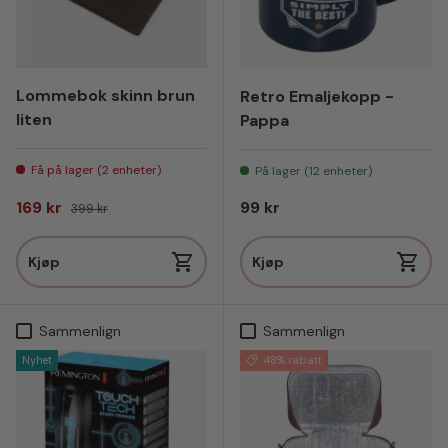
Lommebok skinn brun
Retro Emaljekopp -
liten
Pappa
Få på lager (2 enheter)
På lager (12 enheter)
Salgspris
Vanlig pris
Vanlig pris
169 kr
99 kr
399 kr
Kjøp
Kjøp
Sammenlign
Sammenlign
Nyhet
48% rabatt