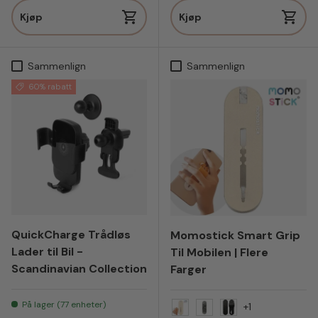
Kjøp
Kjøp
Sammenlign
Sammenlign
60% rabatt
QuickCharge Trådløs
Momostick Smart Grip
Lader til Bil -
Til Mobilen | Flere
Scandinavian Collection
Farger
På lager (77 enheter)
+1