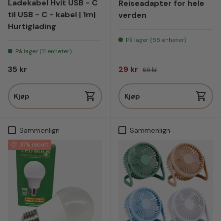
Ladekabel Hvit USB - C
Reiseadapter for hele
til USB - C - kabel | 1m|
verden
Hurtiglading
På lager (55 enheter)
På lager (11 enheter)
Vanlig pris
Salgspris
Vanlig pris
35 kr
29 kr
69 kr
Kjøp
Kjøp
Sammenlign
Sammenlign
37% rabatt