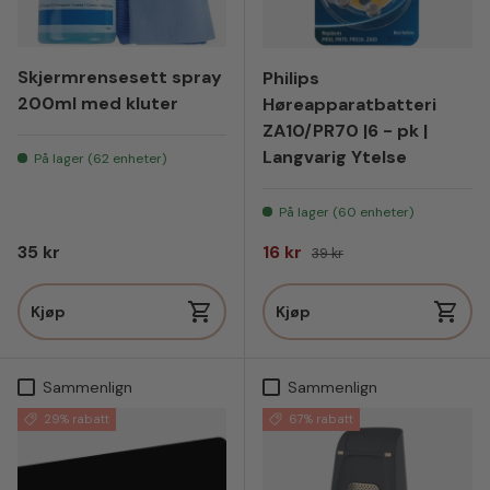
Skjermrensesett spray
Philips
200ml med kluter
Høreapparatbatteri
ZA10/PR70 |6 - pk |
Langvarig Ytelse
På lager (62 enheter)
På lager (60 enheter)
Vanlig pris
Salgspris
Vanlig pris
35 kr
16 kr
39 kr
Kjøp
Kjøp
Sammenlign
Sammenlign
29% rabatt
67% rabatt