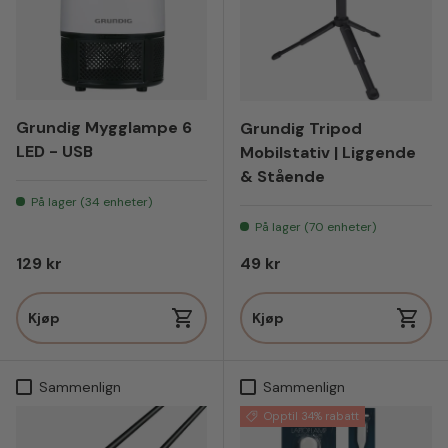
Grundig Mygglampe 6
Grundig Tripod
LED - USB
Mobilstativ | Liggende
& Stående
På lager (34 enheter)
På lager (70 enheter)
Vanlig pris
Vanlig pris
129 kr
49 kr
Kjøp
Kjøp
Sammenlign
Sammenlign
Opptil 34% rabatt