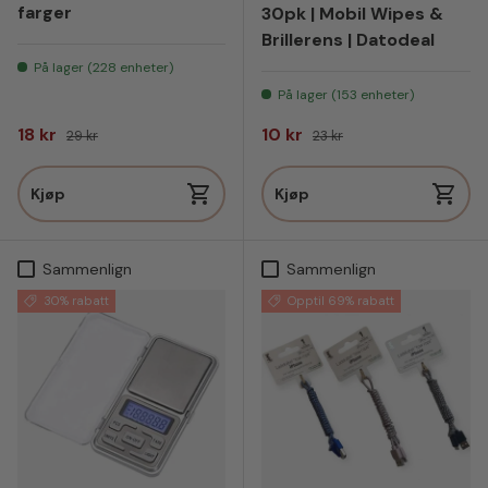
farger
30pk | Mobil Wipes &
Brillerens | Datodeal
På lager (228 enheter)
På lager (153 enheter)
Salgspris
Vanlig pris
Salgspris
Vanlig pris
18 kr
10 kr
29 kr
23 kr
Kjøp
Kjøp
Sammenlign
Sammenlign
30% rabatt
Opptil 69% rabatt