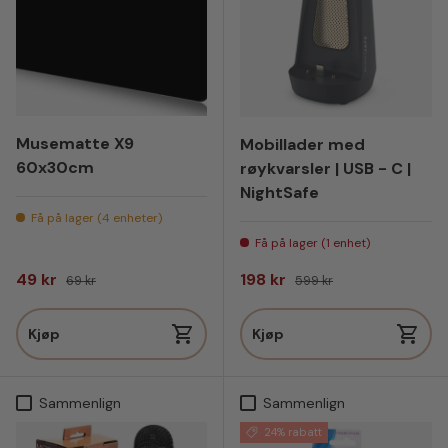
Musematte X9
Mobillader med
60x30cm
røykvarsler | USB - C |
NightSafe
Få på lager (4 enheter)
Få på lager (1 enhet)
Salgspris
Vanlig pris
Salgspris
Vanlig pris
49 kr
198 kr
69 kr
599 kr
Kjøp
Kjøp
Sammenlign
Sammenlign
24% rabatt