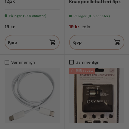
12pk
Knappcellebatteri 5pk
På lager (245 enheter)
På lager (185 enheter)
Vanlig pris
Salgspris
Vanlig pris
19 kr
19 kr
25 kr
Kjøp
Kjøp
Sammenlign
Sammenlign
58% rabatt