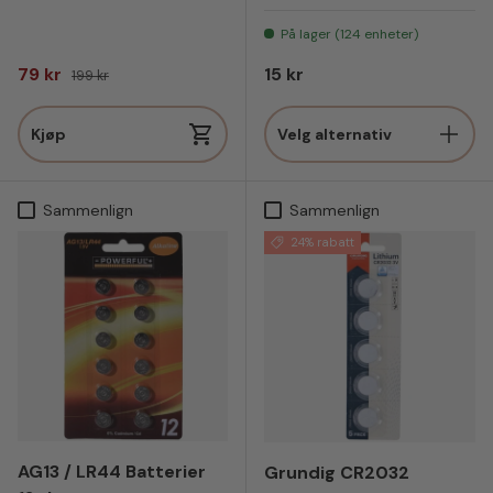
Gull
Grå Slangeskinn
Sort slangeskinn
På lager (124 enheter)
Salgspris
Vanlig pris
Vanlig pris
79 kr
15 kr
199 kr
Kjøp
Velg alternativ
Sammenlign
Sammenlign
24% rabatt
AG13 / LR44 Batterier
Grundig CR2032