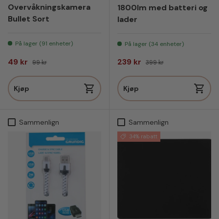
Overvåkningskamera
1800lm med batteri og
Bullet Sort
lader
På lager (91 enheter)
På lager (34 enheter)
Salgspris
Vanlig pris
Salgspris
Vanlig pris
49 kr
239 kr
99 kr
399 kr
Kjøp
Kjøp
Sammenlign
Sammenlign
34% rabatt