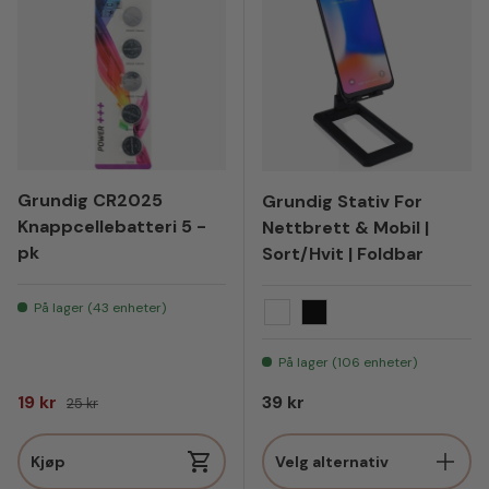
Grundig CR2025
Grundig Stativ For
Knappcellebatteri 5 -
Nettbrett & Mobil |
pk
Sort/Hvit | Foldbar
På lager (43 enheter)
Hvit
Sort
På lager (106 enheter)
Salgspris
Vanlig pris
Vanlig pris
19 kr
39 kr
25 kr
Kjøp
Velg alternativ