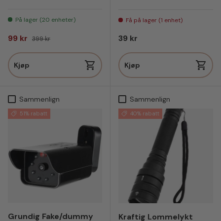
På lager (20 enheter)
Få på lager (1 enhet)
Salgspris
Vanlig pris
Vanlig pris
99 kr
39 kr
399 kr
Kjøp
Kjøp
Sammenlign
Sammenlign
51% rabatt
40% rabatt
Grundig Fake/dummy
Kraftig Lommelykt