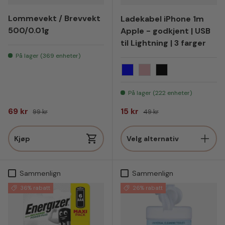
Lommevekt / Brevvekt
Ladekabel iPhone 1m
500/0.01g
Apple - godkjent | USB
til Lightning | 3 farger
På lager (369 enheter)
Blå
Dus rosa
Sort
På lager (222 enheter)
Salgspris
Vanlig pris
Salgspris
Vanlig pris
69 kr
15 kr
99 kr
49 kr
Kjøp
Velg alternativ
Sammenlign
Sammenlign
36% rabatt
26% rabatt