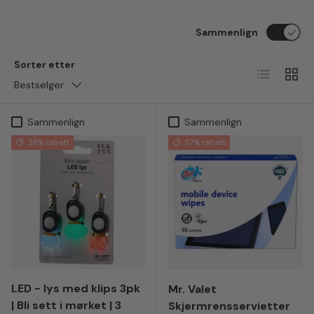
Sammenlign
Sorter etter
Liste
Ruten
Bestselger
Sammenlign
Sammenlign
38% rabatt
57% rabatt
LED - lys med klips 3pk
Mr. Valet
| Bli sett i mørket | 3
Skjermrensservietter