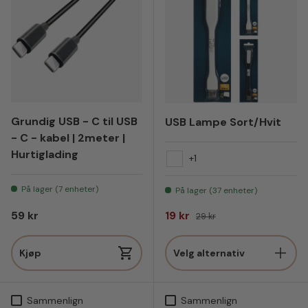
Grundig USB - C til USB
USB Lampe Sort/Hvit
- C - kabel | 2meter |
Hurtiglading
+1
Hvit
På lager (7 enheter)
På lager (37 enheter)
Vanlig pris
Salgspris
Vanlig pris
59 kr
19 kr
29 kr
Kjøp
Velg alternativ
Sammenlign
Sammenlign