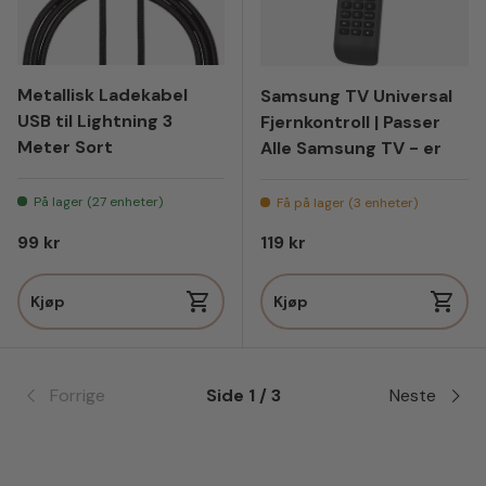
Metallisk Ladekabel
Samsung TV Universal
USB til Lightning 3
Fjernkontroll | Passer
Meter Sort
Alle Samsung TV - er
På lager (27 enheter)
Få på lager (3 enheter)
Vanlig pris
Vanlig pris
99 kr
119 kr
Kjøp
Kjøp
Forrige
Side 1 / 3
Neste