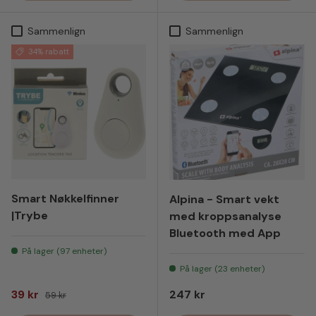
Sammenlign
Sammenlign
34% rabatt
Smart Nøkkelfinner
Alpina - Smart vekt
|Trybe
med kroppsanalyse
Bluetooth med App
På lager (97 enheter)
På lager (23 enheter)
Salgspris
Vanlig pris
Vanlig pris
39 kr
247 kr
59 kr