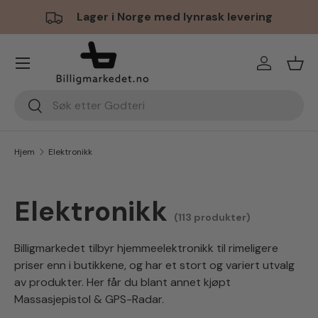
Lager i Norge med lynrask levering
Hopp til innhold
Meny
Logg inn
Hand
Søk
Søk
Hjem
Elektronikk
Elektronikk
(113 produkter)
Billigmarkedet tilbyr hjemmeelektronikk til rimeligere
priser enn i butikkene, og har et stort og variert utvalg
av produkter. Her får du blant annet kjøpt
Massasjepistol & GPS-Radar.