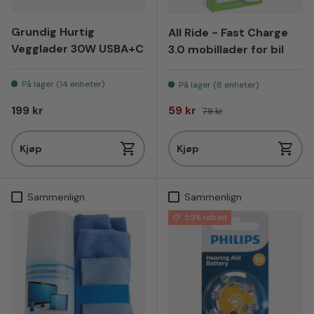
Grundig Hurtig
All Ride - Fast Charge
Vegglader 30W USBA+C
3.0 mobillader for bil
På lager (14 enheter)
På lager (8 enheter)
Vanlig pris
Salgspris
Vanlig pris
199 kr
59 kr
79 kr
Kjøp
Kjøp
Sammenlign
Sammenlign
59% rabatt