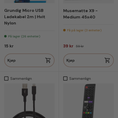
Grundig Micro USB
Musematte X9 -
Ladekabel 2m | Hvit
Medium 45x40
Nylon
Få på lager (3 enheter)
På lager (26 enheter)
Vanlig pris
Salgspris
Vanlig pris
15 kr
39 kr
59 kr
Kjøp
Kjøp
Sammenlign
Sammenlign