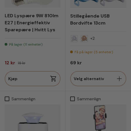
LED Lyspære 9W 810lm
Stillegående USB
E27 | Energieffektiv
Bordvifte 13cm
Sparepære | Hvitt Lys
+2
Hvit
Fersken
På lager (11 enheter)
Få på lager (5 enheter)
Salgspris
Vanlig pris
Vanlig pris
12 kr
69 kr
19 kr
Kjøp
Velg alternativ
Sammenlign
Sammenlign