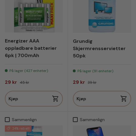
Energizer AAA
Grundig
oppladbare batterier
Skjermrensservietter
6pk | 700mAh
50pk
På lager (427 enheter)
På lager (91 enheter)
Salgspris
Vanlig pris
Salgspris
Vanlig pris
29 kr
29 kr
45 kr
39 kr
Kjøp
Kjøp
Sammenlign
Sammenlign
24% rabatt