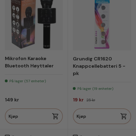
Mikrofon Karaoke
Grundig CR1620
Bluetooth Høyttaler
Knappcellebatteri 5 -
pk
På lager (57 enheter)
På lager (19 enheter)
Vanlig pris
Salgspris
Vanlig pris
149 kr
19 kr
25 kr
Kjøp
Kjøp