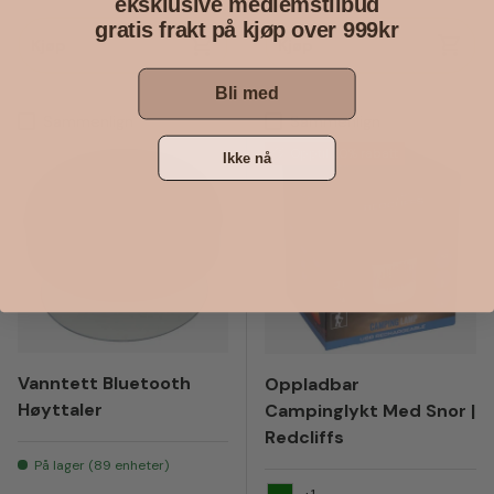
eksklusive medlemstilbud
gratis frakt på kjøp over 999kr
Kjøp
Kjøp
Bli med
Sammenlign
Sammenlign
Opptil 20% rabatt
Ikke nå
Vanntett Bluetooth
Oppladbar
Høyttaler
Campinglykt Med Snor |
Redcliffs
På lager (89 enheter)