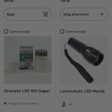
Vanlig pris
Vanlig pris
99 kr
119 kr
Kjøp
Velg alternativ
Sammenlign
Sammenlign
Gravlykt LED 180 Dager
Lommelykt LED Metall
På lager (56 enheter)
+1
Kamuflasje