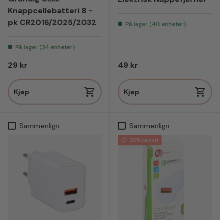
Knappcellebatteri 8 -
pk CR2016/2025/2032
På lager (40 enheter)
På lager (34 enheter)
Vanlig pris
Vanlig pris
29 kr
49 kr
Kjøp
Kjøp
Sammenlign
Sammenlign
25% rabatt