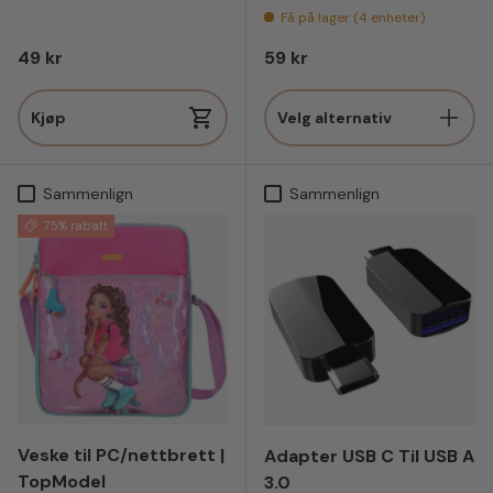
Få på lager (4 enheter)
Vanlig pris
Vanlig pris
49 kr
59 kr
Kjøp
Velg alternativ
Sammenlign
Sammenlign
75% rabatt
Veske til PC/nettbrett |
Adapter USB C Til USB A
TopModel
3.0