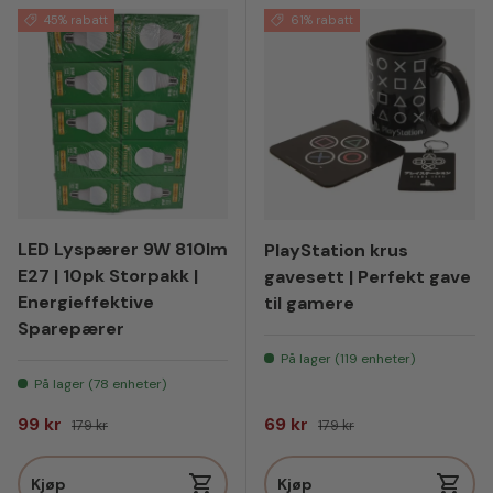
45% rabatt
61% rabatt
LED Lyspærer 9W 810lm
PlayStation krus
E27 | 10pk Storpakk |
gavesett | Perfekt gave
Energieffektive
til gamere
Sparepærer
På lager (119 enheter)
På lager (78 enheter)
Salgspris
Vanlig pris
Salgspris
Vanlig pris
99 kr
69 kr
179 kr
179 kr
Kjøp
Kjøp