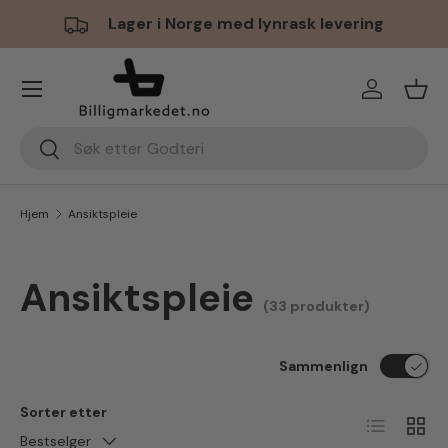
Lager i Norge med lynrask levering
Hopp til innhold
Meny
Logg inn
Hand
Søk
Søk
Hjem
Ansiktspleie
Ansiktspleie
(33 produkter)
Sammenlign
Sorter etter
Liste
Ruten
Bestselger