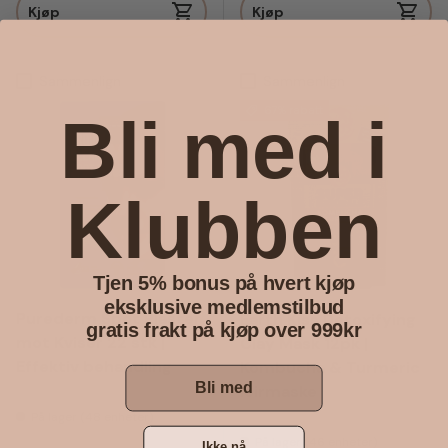
Kjøp
Kjøp
Sammenlign
Sammenlign
67% rabatt
Bli med i
Klubben
Tjen 5% bonus på hvert kjøp
eksklusive medlemstilbud
Purederm Spot Plaster
Earth Kiss Detoxifying
gratis frakt på kjøp over 999kr
mot Kviser 22 stk |
Clay Mask 12pk |
Effektiv behandling
Kombucha & Turmeric
Bli med
leirmaske
På lager (48 enheter)
På lager (46 enheter)
Ikke nå