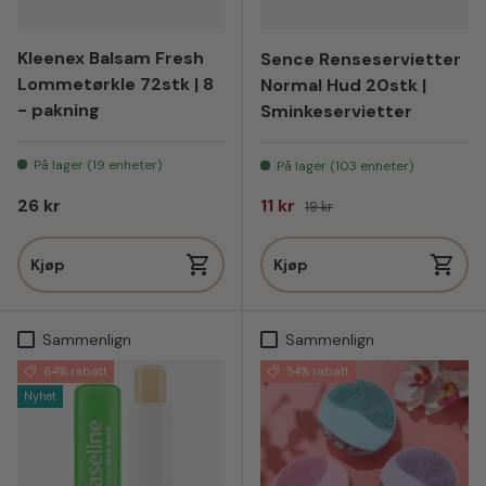
Kleenex Balsam Fresh
Sence Renseservietter
Lommetørkle 72stk | 8
Normal Hud 20stk |
- pakning
Sminkeservietter
På lager (19 enheter)
På lager (103 enheter)
Vanlig pris
Salgspris
Vanlig pris
26 kr
11 kr
19 kr
Kjøp
Kjøp
Sammenlign
Sammenlign
64% rabatt
54% rabatt
Nyhet