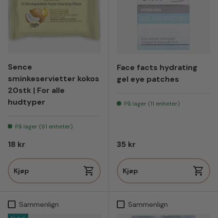
Sence
Face facts hydrating
sminkeservietter kokos
gel eye patches
20stk | For alle
hudtyper
På lager (11 enheter)
På lager (61 enheter)
Vanlig pris
Vanlig pris
18 kr
35 kr
Kjøp
Kjøp
Sammenlign
Sammenlign