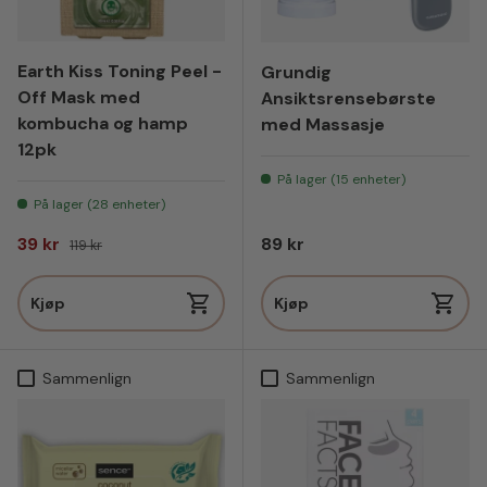
Earth Kiss Toning Peel -
Grundig
Off Mask med
Ansiktsrensebørste
kombucha og hamp
med Massasje
12pk
På lager (15 enheter)
På lager (28 enheter)
Salgspris
Vanlig pris
Vanlig pris
39 kr
89 kr
119 kr
Kjøp
Kjøp
Sammenlign
Sammenlign