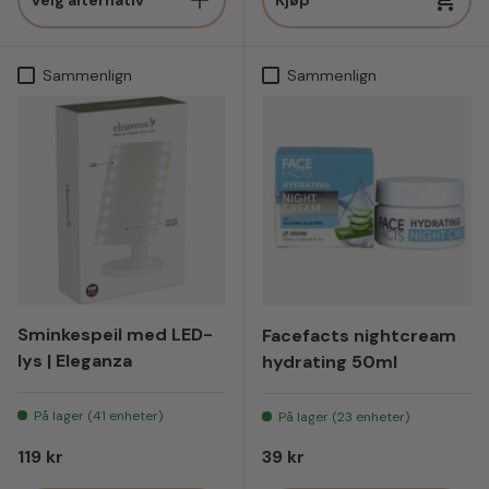
Sammenlign
Sammenlign
Sminkespeil med LED-
Facefacts nightcream
lys | Eleganza
hydrating 50ml
På lager (41 enheter)
På lager (23 enheter)
Vanlig pris
Vanlig pris
119 kr
39 kr