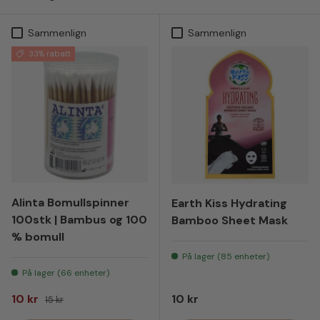
Sammenlign
Sammenlign
33% rabatt
Alinta Bomullspinner
Earth Kiss Hydrating
100stk | Bambus og 100
Bamboo Sheet Mask
% bomull
På lager (85 enheter)
På lager (66 enheter)
Salgspris
Vanlig pris
Vanlig pris
10 kr
10 kr
15 kr