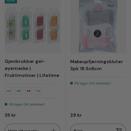
Nyhet
Gjenbrukbar gel-
Makeupfjerningskluter
øyemaske |
3pk 18.5x8cm
Fruktmotiver | Lifetime
På lager (40 enheter)
Avokado
Kiwi
Vannmelon
Appelsin
På lager (43 enheter)
Vanlig pris
Vanlig pris
35 kr
29 kr
Velg alternativ
Kjøp