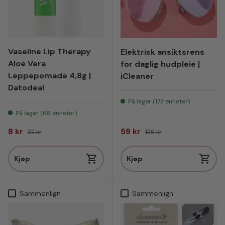
Vaseline Lip Therapy
Elektrisk ansiktsrens
Aloe Vera
for daglig hudpleie |
Leppepomade 4,8g |
iCleaner
Datodeal
På lager (173 enheter)
På lager (68 enheter)
Salgspris
Vanlig pris
Salgspris
Vanlig pris
8 kr
59 kr
22 kr
129 kr
Kjøp
Kjøp
Sammenlign
Sammenlign