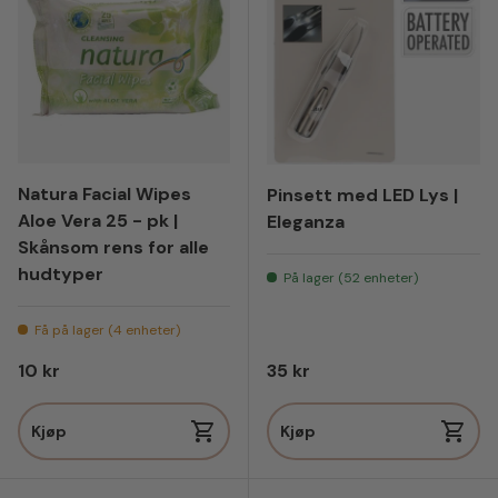
Natura Facial Wipes
Pinsett med LED Lys |
Aloe Vera 25 - pk |
Eleganza
Skånsom rens for alle
hudtyper
På lager (52 enheter)
Få på lager (4 enheter)
Vanlig pris
Vanlig pris
10 kr
35 kr
Kjøp
Kjøp