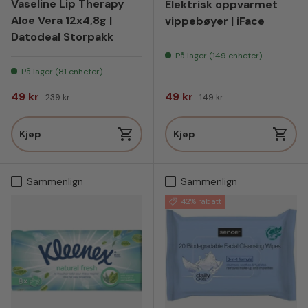
Vaseline Lip Therapy
Elektrisk oppvarmet
Aloe Vera 12x4,8g |
vippebøyer | iFace
Datodeal Storpakk
På lager (149 enheter)
På lager (81 enheter)
Salgspris
Vanlig pris
Salgspris
Vanlig pris
49 kr
49 kr
239 kr
149 kr
Kjøp
Kjøp
Sammenlign
Sammenlign
42% rabatt