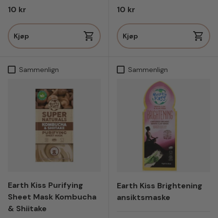
Vanlig pris
Vanlig pris
10 kr
10 kr
Kjøp
Kjøp
Sammenlign
Sammenlign
Earth Kiss Purifying
Earth Kiss Brightening
Sheet Mask Kombucha
ansiktsmaske
& Shiitake