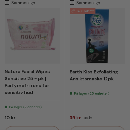
Sammenlign
Sammenlign
67% rabatt
Natura Facial Wipes
Earth Kiss Exfoliating
Sensitive 25 - pk |
Ansiktsmaske 12pk
Parfymefri rens for
sensitiv hud
På lager (25 enheter)
På lager (7 enheter)
Vanlig pris
Salgspris
Vanlig pris
10 kr
39 kr
119 kr