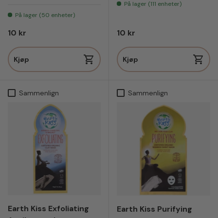
På lager (111 enheter)
På lager (50 enheter)
Vanlig pris
Vanlig pris
10 kr
10 kr
Kjøp
Kjøp
Sammenlign
Sammenlign
Earth Kiss Exfoliating
Earth Kiss Purifying