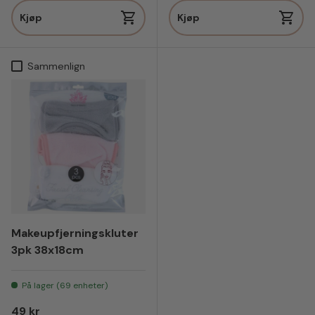
Kjøp
Kjøp
Sammenlign
Makeupfjerningskluter
3pk 38x18cm
På lager (69 enheter)
Vanlig pris
49 kr