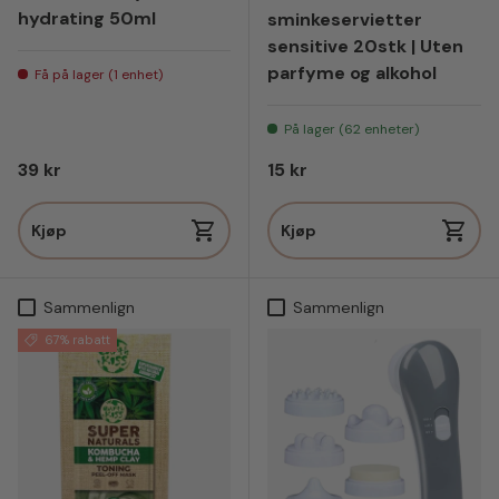
hydrating 50ml
sminkeservietter
sensitive 20stk | Uten
parfyme og alkohol
Få på lager (1 enhet)
På lager (62 enheter)
Vanlig pris
Vanlig pris
39 kr
15 kr
Kjøp
Kjøp
Sammenlign
Sammenlign
67% rabatt