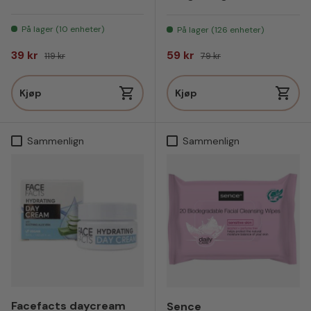
På lager (10 enheter)
På lager (126 enheter)
Salgspris
Vanlig pris
Salgspris
Vanlig pris
39 kr
59 kr
119 kr
79 kr
Kjøp
Kjøp
Sammenlign
Sammenlign
Facefacts daycream
Sence