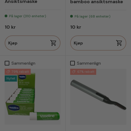
Ansiktsmaske
bamboo ansiktsmaske
På lager (310 enheter)
På lager (68 enheter)
Vanlig pris
Vanlig pris
10 kr
10 kr
Kjøp
Kjøp
Sammenlign
Sammenlign
79% rabatt
67% rabatt
Nyhet