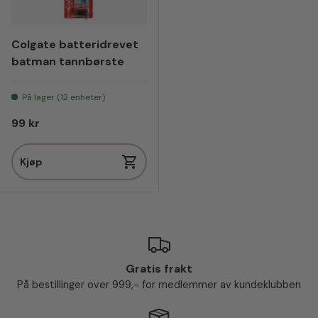
Colgate batteridrevet
batman tannbørste
På lager (12 enheter)
Vanlig pris
99 kr
Kjøp
Gratis frakt
På bestillinger over 999,- for medlemmer av kundeklubben