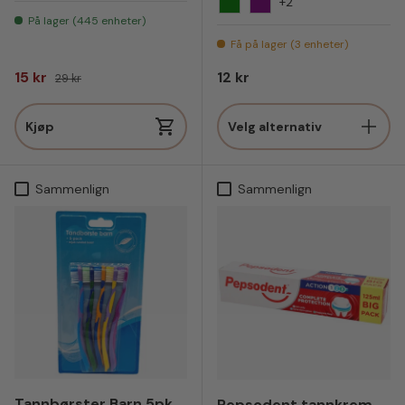
+2
Grønn
Lilla
På lager (445 enheter)
Få på lager (3 enheter)
Salgspris
Vanlig pris
Vanlig pris
15 kr
12 kr
29 kr
Kjøp
Velg alternativ
Sammenlign
Sammenlign
Tannbørster Barn 5pk
Pepsodent tannkrem