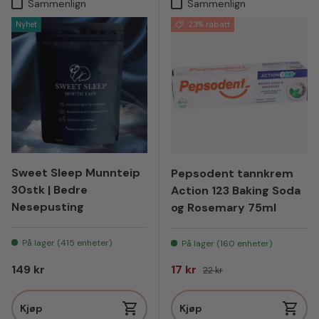
Sammenlign
Sammenlign
Nyhet
23% rabatt
Sweet Sleep Munnteip
Pepsodent tannkrem
30stk | Bedre
Action 123 Baking Soda
Nesepusting
og Rosemary 75ml
På lager (415 enheter)
På lager (160 enheter)
Vanlig pris
Salgspris
Vanlig pris
149 kr
17 kr
22 kr
Kjøp
Kjøp