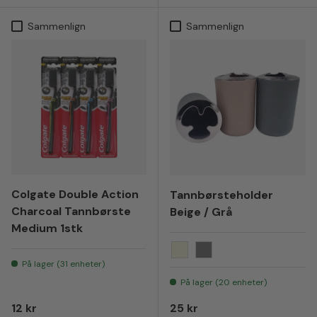
Sammenlign
Sammenlign
Colgate Double Action
Tannbørsteholder
Charcoal Tannbørste
Beige / Grå
Medium 1stk
Beige
Grå
På lager (31 enheter)
På lager (20 enheter)
Vanlig pris
Vanlig pris
12 kr
25 kr