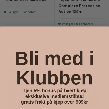
Complete Protection
Action 125ml
På lager (31 enheter)
På lager (194 enheter)
Vanlig pris
Vanlig pris
19 kr
25 kr
Kjøp
Kjøp
Bli med i
Sammenlign
Sammenlign
Klubben
Tjen 5% bonus på hvert kjøp
eksklusive medlemstilbud
gratis frakt på kjøp over 999kr