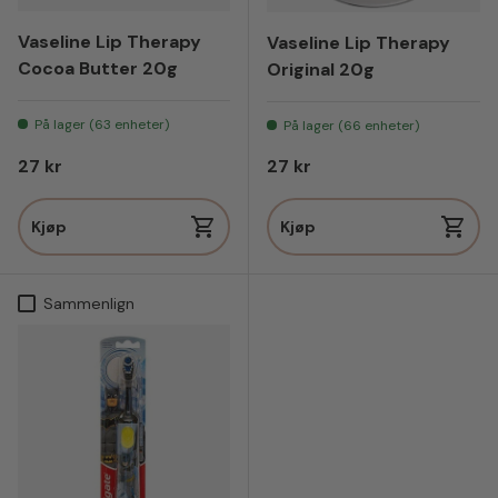
Vaseline Lip Therapy
Vaseline Lip Therapy
Cocoa Butter 20g
Original 20g
På lager (63 enheter)
På lager (66 enheter)
Vanlig pris
Vanlig pris
27 kr
27 kr
Kjøp
Kjøp
Sammenlign