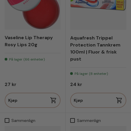
Vaseline Lip Therapy
Aquafresh Trippel
Rosy Lips 20g
Protection Tannkrem
100ml | Fluor & frisk
pust
På lager (66 enheter)
På lager (8 enheter)
Vanlig pris
Vanlig pris
27 kr
24 kr
Kjøp
Kjøp
Sammenlign
Sammenlign