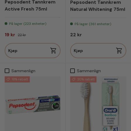
Pepsodent Tannkrem
Pepsodent Tannkrem
Active Fresh 75ml
Natural Whitening 75ml
På lager (223 enheter)
På lager (361 enheter)
Salgspris
Vanlig pris
Vanlig pris
19 kr
22 kr
22 kr
Kjøp
Kjøp
Sammenlign
Sammenlign
18% rabatt
20% rabatt