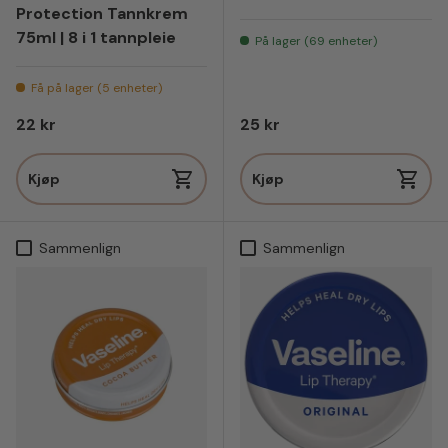
Protection Tannkrem
75ml | 8 i 1 tannpleie
På lager (69 enheter)
Få på lager (5 enheter)
Vanlig pris
Vanlig pris
22 kr
25 kr
Kjøp
Kjøp
Sammenlign
Sammenlign