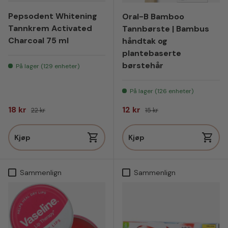
Pepsodent Whitening
Oral-B Bamboo
Tannkrem Activated
Tannbørste | Bambus
Charcoal 75 ml
håndtak og
plantebaserte
børstehår
På lager (129 enheter)
På lager (126 enheter)
Salgspris
Vanlig pris
Salgspris
Vanlig pris
18 kr
12 kr
22 kr
15 kr
Kjøp
Kjøp
Sammenlign
Sammenlign