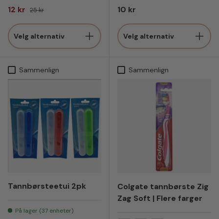
Salgspris
Vanlig pris
Vanlig pris
12 kr
10 kr
25 kr
Velg alternativ
Velg alternativ
Sammenlign
Sammenlign
Tannbørsteetui 2pk
Colgate tannbørste Zig
Zag Soft | Flere farger
På lager (37 enheter)