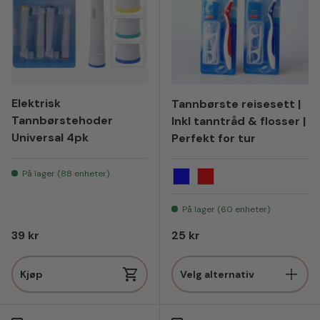
Elektrisk
Tannbørste reisesett |
Tannbørstehoder
Inkl tanntråd & flosser |
Universal 4pk
Perfekt for tur
På lager (88 enheter)
Blå
Rød
På lager (60 enheter)
Vanlig pris
Vanlig pris
39 kr
25 kr
Kjøp
Velg alternativ