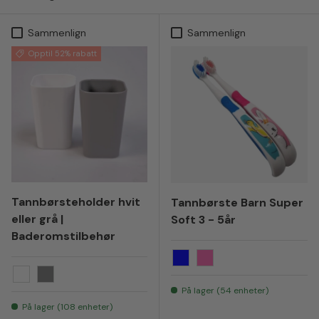
Sammenlign
Sammenlign
Opptil 52% rabatt
Tannbørsteholder hvit
Tannbørste Barn Super
eller grå |
Soft 3 - 5år
Baderomstilbehør
Blå
Rosa
Hvit
Grå
På lager (54 enheter)
På lager (108 enheter)