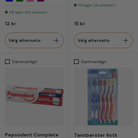
Blå
Grønn
Rosa
Lilla
På lager (61 enheter)
På lager (64 enheter)
Vanlig pris
Vanlig pris
12 kr
15 kr
Velg alternativ
Velg alternativ
Sammenlign
Sammenlign
Pepsodent Complete
Tannbørster 6stk