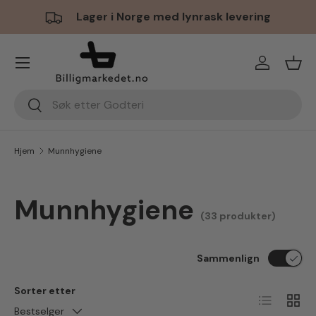
Lager i Norge med lynrask levering
Hopp til innhold
Meny
Logg inn
Hand
Søk
Søk
Hjem
Munnhygiene
Munnhygiene
(33 produkter)
Sammenlign
Sorter etter
Liste
Ruten
Bestselger