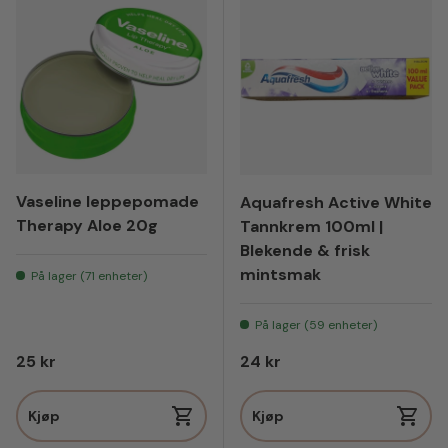
Vaseline leppepomade
Aquafresh Active White
Therapy Aloe 20g
Tannkrem 100ml |
Blekende & frisk
mintsmak
På lager (71 enheter)
På lager (59 enheter)
Vanlig pris
Vanlig pris
25 kr
24 kr
Kjøp
Kjøp