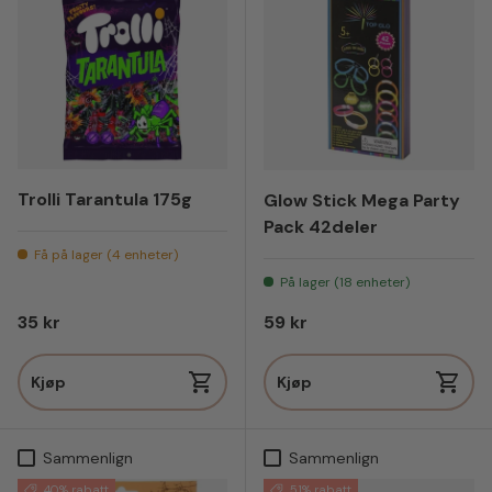
Trolli Tarantula 175g
Glow Stick Mega Party
Pack 42deler
Få på lager (4 enheter)
På lager (18 enheter)
Vanlig pris
Vanlig pris
35 kr
59 kr
Kjøp
Kjøp
Sammenlign
Sammenlign
40% rabatt
51% rabatt