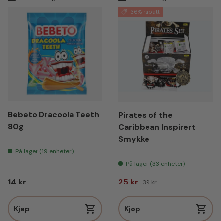
36% rabatt
Bebeto Dracoola Teeth
Pirates of the
80g
Caribbean Inspirert
Smykke
På lager (19 enheter)
På lager (33 enheter)
Vanlig pris
Salgspris
Vanlig pris
14 kr
25 kr
39 kr
Kjøp
Kjøp