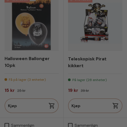
Halloween Ballonger
Teleskopisk Pirat
10pk
kikkert
Få på lager (3 enheter)
På lager (28 enheter)
Salgspris
Vanlig pris
Salgspris
Vanlig pris
15 kr
19 kr
25 kr
39 kr
Kjøp
Kjøp
Sammenlign
Sammenlign