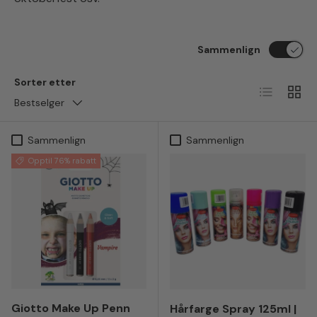
Sammenlign
Sorter etter
Liste
Ruten
Bestselger
Sammenlign
Sammenlign
Opptil 76% rabatt
Giotto Make Up Penn
Hårfarge Spray 125ml |