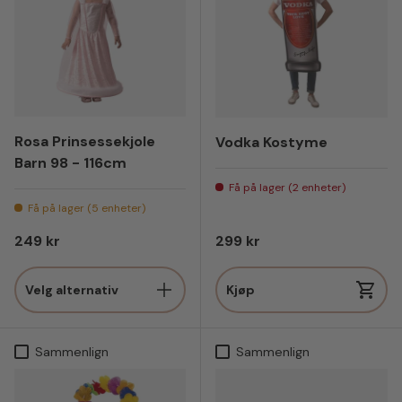
Rosa Prinsessekjole
Vodka Kostyme
Barn 98 - 116cm
Få på lager (2 enheter)
Få på lager (5 enheter)
Vanlig pris
Vanlig pris
249 kr
299 kr
Velg alternativ
Kjøp
Sammenlign
Sammenlign