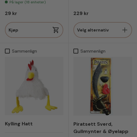
På lager (18 enheter)
Vanlig pris
Vanlig pris
29 kr
229 kr
Kjøp
Velg alternativ
Sammenlign
Sammenlign
Kylling Hatt
Piratsett Sverd,
Gullmynter & Øyelapp