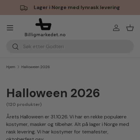
Lager i Norge med lynrask levering
Hopp til innhold
Meny
Logg inn
Hand
Søk
Søk
Hjem
Halloween 2026
Halloween 2026
(120 produkter)
Årets Halloween er 31.10.26. Vi har en rekke populære
kostymer, masker og tilbehør. Alt på lager i Norge med
rask levering. Vi har kostymer for temafester,
oktoberfest osv.