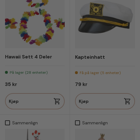
Hawaii Sett 4 Deler
Kapteinhatt
På lager (28 enheter)
Få på lager (5 enheter)
Vanlig pris
Vanlig pris
35 kr
79 kr
Kjøp
Kjøp
Sammenlign
Sammenlign