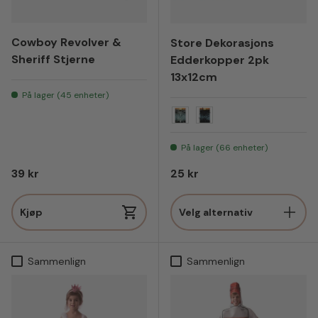
Cowboy Revolver &
Store Dekorasjons
Sheriff Stjerne
Edderkopper 2pk
13x12cm
På lager (45 enheter)
Klar/ transparent
Sort
På lager (66 enheter)
Vanlig pris
Vanlig pris
39 kr
25 kr
Kjøp
Velg alternativ
Sammenlign
Sammenlign