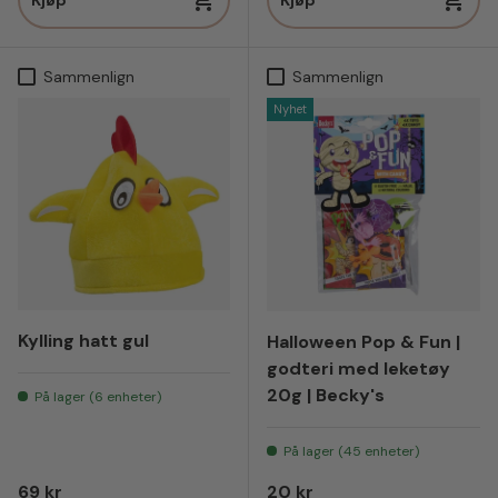
Sammenlign
Sammenlign
Nyhet
Kylling hatt gul
Halloween Pop & Fun |
godteri med leketøy
20g | Becky's
På lager (6 enheter)
På lager (45 enheter)
Vanlig pris
Vanlig pris
69 kr
20 kr