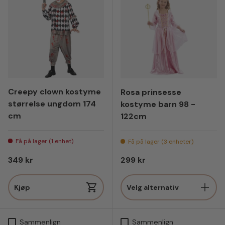
Creepy clown kostyme
Rosa prinsesse
størrelse ungdom 174
kostyme barn 98 -
cm
122cm
Få på lager (1 enhet)
Få på lager (3 enheter)
Vanlig pris
Vanlig pris
349 kr
299 kr
Kjøp
Velg alternativ
Sammenlign
Sammenlign