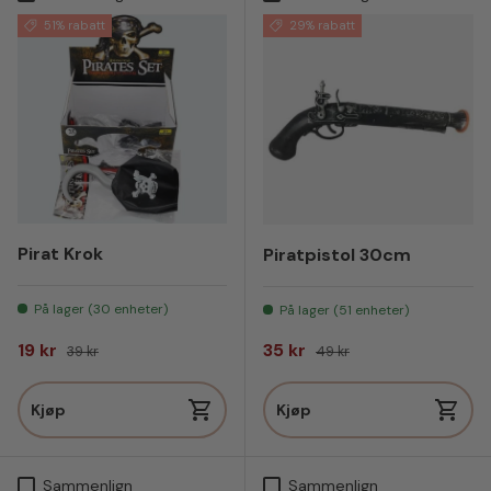
51% rabatt
29% rabatt
Pirat Krok
Piratpistol 30cm
På lager (30 enheter)
På lager (51 enheter)
Salgspris
Vanlig pris
Salgspris
Vanlig pris
19 kr
35 kr
39 kr
49 kr
Kjøp
Kjøp
Sammenlign
Sammenlign