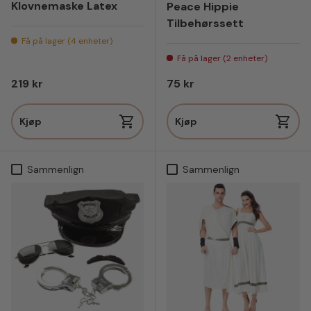
Klovnemaske Latex
Peace Hippie
Tilbehørssett
Få på lager (4 enheter)
Få på lager (2 enheter)
Vanlig pris
Vanlig pris
219 kr
75 kr
Kjøp
Kjøp
Sammenlign
Sammenlign