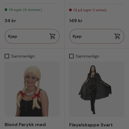
På lager (8 enheter)
Få på lager (1 enhet)
Vanlig pris
Vanlig pris
34 kr
149 kr
Kjøp
Kjøp
Sammenlign
Sammenlign
Blond Parykk med
Fløyelskappe Svart