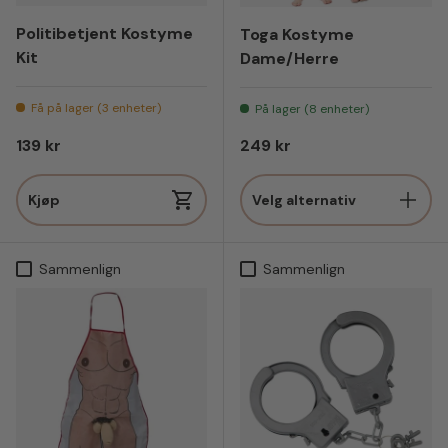
Politibetjent Kostyme
Toga Kostyme
Kit
Dame/Herre
Få på lager (3 enheter)
På lager (8 enheter)
Vanlig pris
Vanlig pris
139 kr
249 kr
Kjøp
Velg alternativ
Sammenlign
Sammenlign