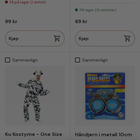
Få på lager (1 enhet)
På lager (13 enheter)
Vanlig pris
Vanlig pris
99 kr
69 kr
Kjøp
Kjøp
Sammenlign
Sammenlign
Ku Kostyme - One Size
Håndjern i metall 10cm