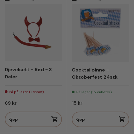
Djevelsett - Rød - 3
Cocktailpinne -
Deler
Oktoberfest 24stk
Få på lager (1 enhet)
På lager (15 enheter)
Vanlig pris
Vanlig pris
69 kr
15 kr
Kjøp
Kjøp