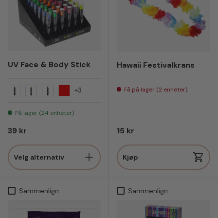
UV Face & Body Stick
Hawaii Festivalkrans
Få på lager (2 enheter)
+3
Blå
Gul
Lilla
Rød
På lager (24 enheter)
Vanlig pris
Vanlig pris
39 kr
15 kr
Velg alternativ
Kjøp
Sammenlign
Sammenlign