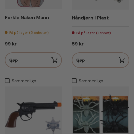
Forkle Naken Mann
Håndjern I Plast
Få på lager (5 enheter)
Få på lager (1 enhet)
Vanlig pris
Vanlig pris
99 kr
59 kr
Kjøp
Kjøp
Sammenlign
Sammenlign