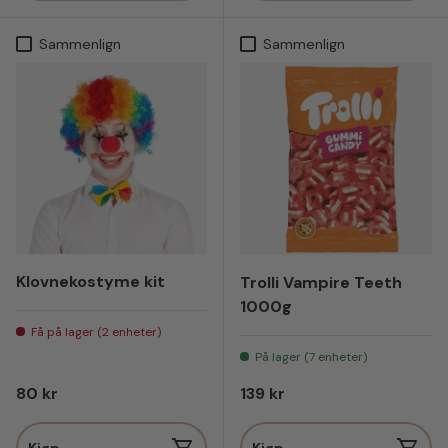
Sammenlign
Sammenlign
Klovnekostyme kit
Trolli Vampire Teeth
1000g
Få på lager (2 enheter)
På lager (7 enheter)
Vanlig pris
Vanlig pris
80 kr
139 kr
Kjøp
Kjøp