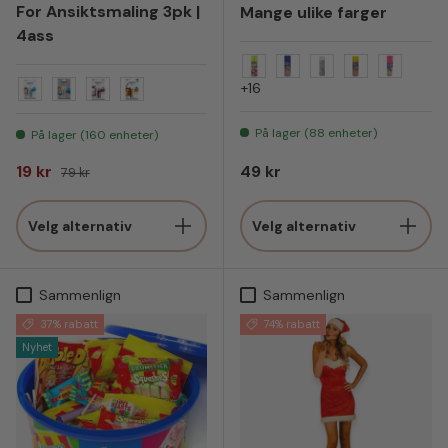
For Ansiktsmaling 3pk |
Mange ulike farger
4ass
Neongul
Blå
Sølv Glitter
Gul
Rosa
+16
Hvit-Sølv-Lyseblå
Gull-Søv-Bronsje
Hvit-Sort-Rød
Sort-Gul-Hvit
På lager (88 enheter)
På lager (160 enheter)
Salgspris
Vanlig pris
Vanlig pris
19 kr
49 kr
79 kr
Velg alternativ
Velg alternativ
Sammenlign
Sammenlign
37% rabatt
74% rabatt
Nyhet