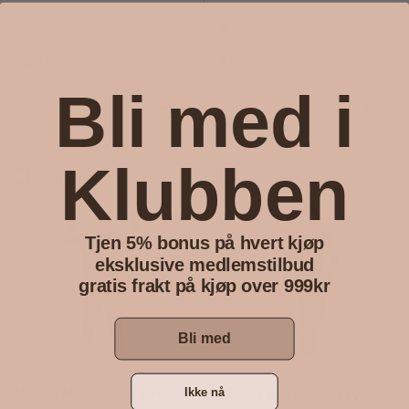
Få på lager (2 enheter)
På lager (9 enheter)
Vanlig pris
Vanlig pris
269 kr
59 kr
Bli med i
Kjøp
Kjøp
Klubben
Sammenlign
Sammenlign
Tjen 5% bonus på hvert kjøp
eksklusive medlemstilbud
gratis frakt på kjøp over 999kr
Bli med
Naken Mann Kostyme
Naken Kvinne Kostyme
Ikke nå