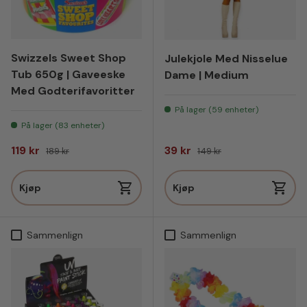
Swizzels Sweet Shop
Julekjole Med Nisselue
Tub 650g | Gaveeske
Dame | Medium
Med Godterifavoritter
På lager (59 enheter)
På lager (83 enheter)
Salgspris
Vanlig pris
Salgspris
Vanlig pris
119 kr
39 kr
189 kr
149 kr
Kjøp
Kjøp
Sammenlign
Sammenlign