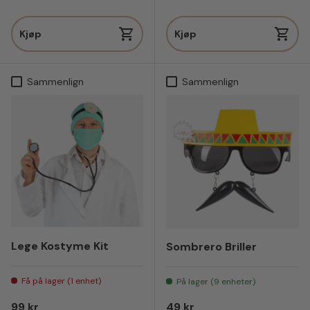
Kjøp
Kjøp
Sammenlign
Sammenlign
Lege Kostyme Kit
Sombrero Briller
Få på lager (1 enhet)
På lager (9 enheter)
Vanlig pris
Vanlig pris
99 kr
49 kr