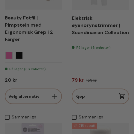
Beauty Fotfil |
Elektrisk
Pimpstein med
øyenbrynstrimmer |
Ergonomisk Grep i 2
Scandinavian Collection
Farger
På lager (6 enheter)
Rosa
Sort
På lager (36 enheter)
Vanlig pris
Salgspris
Vanlig pris
20 kr
79 kr
159 kr
Velg alternativ
Kjøp
Sammenlign
Sammenlign
71% rabatt