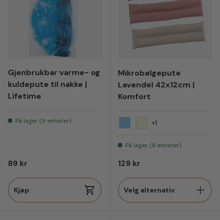
Gjenbrukbar varme- og
Mikrobølgepute
kuldepute til nakke |
Lavendel 42x12cm |
Lifetime
Komfort
På lager (9 enheter)
+1
Lyseblå
Beige
På lager (8 enheter)
Vanlig pris
Vanlig pris
89 kr
129 kr
Kjøp
Velg alternativ