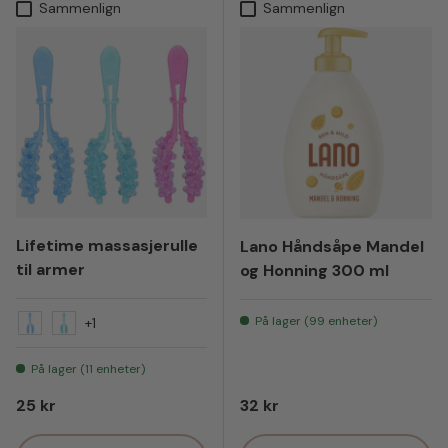
Sammenlign
Sammenlign
Lifetime massasjerulle
Lano Håndsåpe Mandel
til armer
og Honning 300 ml
På lager (99 enheter)
+1
Blå
Turkis
På lager (11 enheter)
Vanlig pris
Vanlig pris
25 kr
32 kr