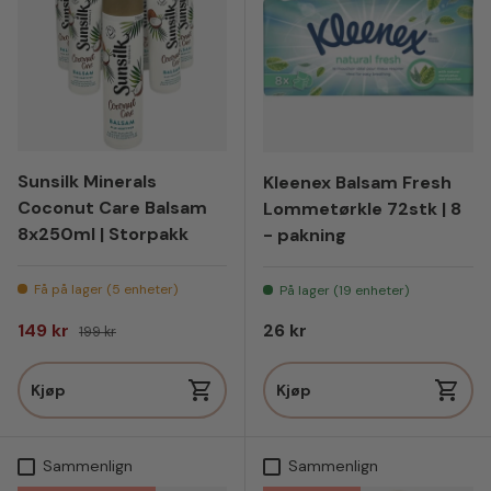
Sunsilk Minerals
Kleenex Balsam Fresh
Coconut Care Balsam
Lommetørkle 72stk | 8
8x250ml | Storpakk
- pakning
Få på lager (5 enheter)
På lager (19 enheter)
Salgspris
Vanlig pris
Vanlig pris
149 kr
26 kr
199 kr
Kjøp
Kjøp
Sammenlign
Sammenlign