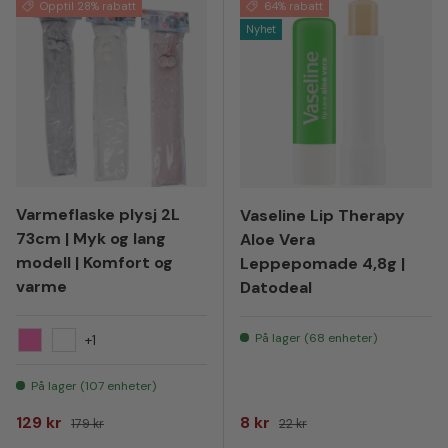
Opptil 28% rabatt
64% rabatt
Nyhet
Varmeflaske plysj 2L
Vaseline Lip Therapy
73cm | Myk og lang
Aloe Vera
modell | Komfort og
Leppepomade 4,8g |
varme
Datodeal
På lager (68 enheter)
+1
Rosa
Hvit
På lager (107 enheter)
Salgspris
Vanlig pris
Salgspris
Vanlig pris
129 kr
8 kr
179 kr
22 kr