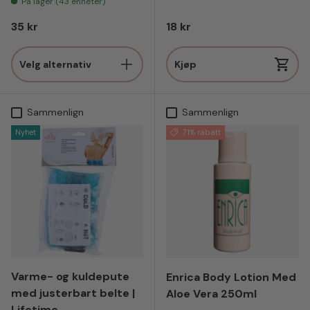
På lager (43 enheter)
Vanlig pris
Vanlig pris
35 kr
18 kr
Velg alternativ
Kjøp
Sammenlign
Sammenlign
Nyhet
71% rabatt
Varme- og kuldepute
Enrica Body Lotion Med
med justerbart belte |
Aloe Vera 250ml
Lifetime