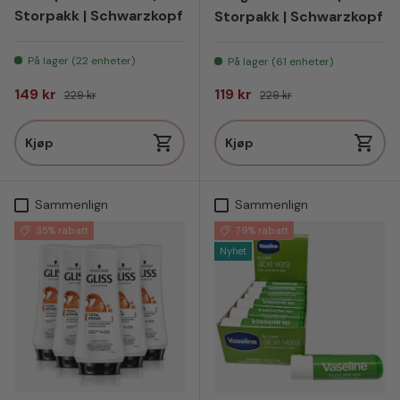
Storpakk | Schwarzkopf
Storpakk | Schwarzkopf
På lager (22 enheter)
På lager (61 enheter)
Salgspris
Vanlig pris
Salgspris
Vanlig pris
149 kr
119 kr
229 kr
229 kr
Kjøp
Kjøp
Sammenlign
Sammenlign
35% rabatt
79% rabatt
Nyhet