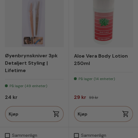
Øyenbrynskniver 3pk
Aloe Vera Body Lotion
Detaljert Styling |
250ml
Lifetime
På lager (14 enheter)
På lager (49 enheter)
Vanlig pris
Salgspris
Vanlig pris
24 kr
29 kr
99 kr
Kjøp
Kjøp
Sammenlign
Sammenlign