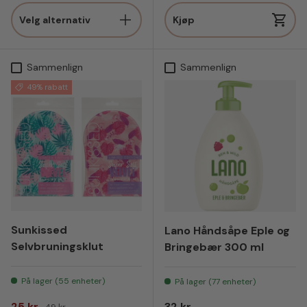
Velg alternativ
Kjøp
Sammenlign
Sammenlign
49% rabatt
Sunkissed
Lano Håndsåpe Eple og
Selvbruningsklut
Bringebær 300 ml
På lager (55 enheter)
På lager (77 enheter)
Salgspris
Vanlig pris
Vanlig pris
25 kr
32 kr