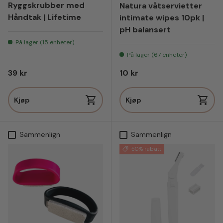
Ryggskrubber med
Natura våtservietter
Håndtak | Lifetime
intimate wipes 10pk |
pH balansert
På lager (15 enheter)
På lager (67 enheter)
Vanlig pris
Vanlig pris
39 kr
10 kr
Kjøp
Kjøp
Sammenlign
Sammenlign
50% rabatt