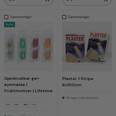
Sammenlign
Sammenlign
Nyhet
Gjenbrukbar gel-
Plaster 1 Stripe
øyemaske |
6x100cm
Fruktmotiver | Lifetime
På lager (148 enheter)
Avokado
Kiwi
Vannmelon
Appelsin