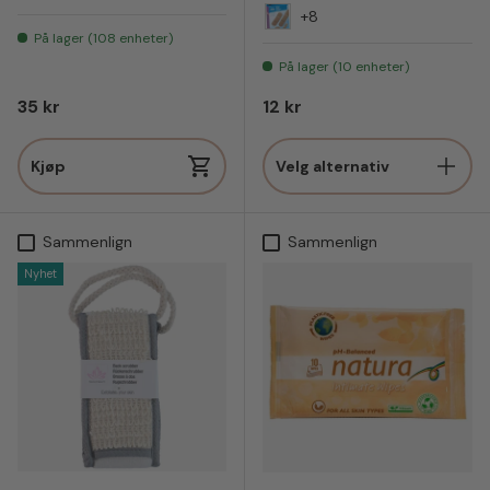
+8
NR09
På lager (108 enheter)
På lager (10 enheter)
Vanlig pris
Vanlig pris
35 kr
12 kr
Kjøp
Velg alternativ
Sammenlign
Sammenlign
Nyhet