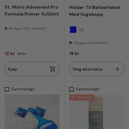
St. Moriz Advanced Pro
Holder Til Barberhøvel
Formula Primer 5x50ml
Med Sugekopp
På lager (150 enheter)
+2
Blå
På lager (45 enheter)
Salgspris
Vanlig pris
Vanlig pris
12 kr
19 kr
39 kr
Kjøp
Velg alternativ
Sammenlign
Sammenlign
74% rabatt