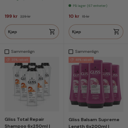
På lager (67 enheter)
Salgspris
Vanlig pris
Salgspris
Vanlig pris
199 kr
10 kr
229 kr
15 kr
Kjøp
Kjøp
Sammenlign
Sammenlign
35% rabatt
48% rabatt
Gliss Total Repair
Gliss Balsam Supreme
Shampoo 6x250ml |
Length 6x200ml |