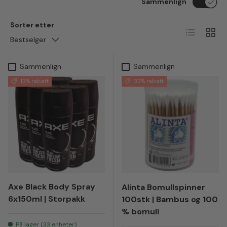
Sammenlign
Sorter etter
Liste
Ruten
Bestselger
Sammenlign
Sammenlign
13% rabatt
33% rabatt
Axe Black Body Spray
Alinta Bomullspinner
6x150ml | Storpakk
100stk | Bambus og 100
% bomull
På lager (33 enheter)