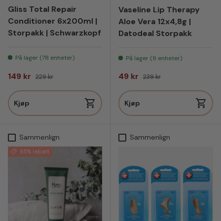
Gliss Total Repair
Vaseline Lip Therapy
Conditioner 6x200ml |
Aloe Vera 12x4,8g |
Storpakk | Schwarzkopf
Datodeal Storpakk
På lager (78 enheter)
På lager (9 enheter)
Salgspris
Vanlig pris
Salgspris
Vanlig pris
149 kr
49 kr
229 kr
239 kr
Kjøp
Kjøp
Sammenlign
Sammenlign
65% rabatt