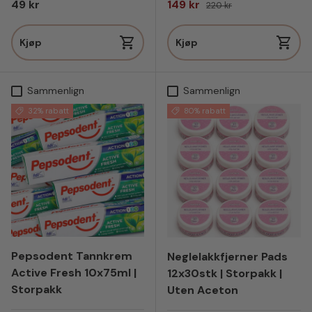
Vanlig pris
Salgspris
Vanlig pris
49 kr
149 kr
220 kr
Kjøp
Kjøp
Sammenlign
Sammenlign
32% rabatt
80% rabatt
Pepsodent Tannkrem
Neglelakkfjerner Pads
Active Fresh 10x75ml |
12x30stk | Storpakk |
Storpakk
Uten Aceton