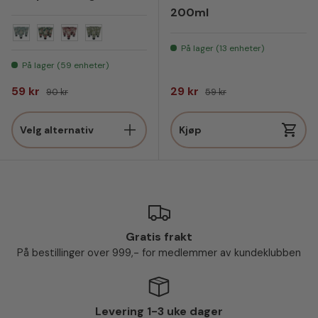
200ml
Vanilla
Cherry Blossom
Peony
Jasmin & Lavender
På lager (13 enheter)
På lager (59 enheter)
Salgspris
Vanlig pris
Salgspris
Vanlig pris
59 kr
29 kr
90 kr
59 kr
Velg alternativ
Kjøp
Gratis frakt
På bestillinger over 999,- for medlemmer av kundeklubben
Levering 1-3 uke dager