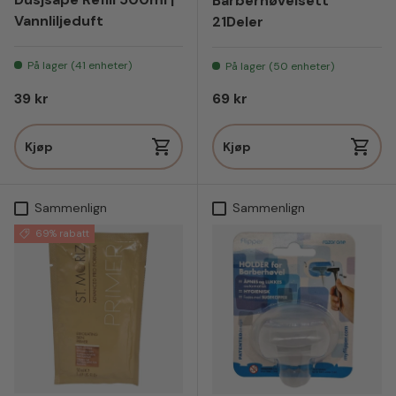
Barberhøvelsett
Vannliljeduft
21Deler
På lager (41 enheter)
På lager (50 enheter)
Vanlig pris
Vanlig pris
39 kr
69 kr
Kjøp
Kjøp
Sammenlign
Sammenlign
69% rabatt