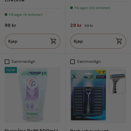
På lager (30 enheter)
På lager (6 enheter)
Vanlig pris
Salgspris
Vanlig pris
99 kr
29 kr
99 kr
Kjøp
Kjøp
Sammenlign
Sammenlign
Nyhet
Dusjsåpe Refill 500ml |