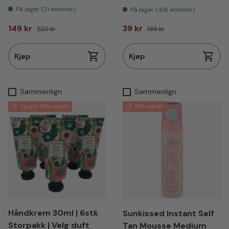
På lager (21 enheter)
På lager (416 enheter)
Salgspris
Vanlig pris
Salgspris
Vanlig pris
149 kr
39 kr
220 kr
199 kr
Kjøp
Kjøp
Sammenlign
Sammenlign
Opptil 34% rabatt
51% rabatt
Håndkrem 30ml | 6stk
Sunkissed Instant Self
Storpakk | Velg duft
Tan Mousse Medium