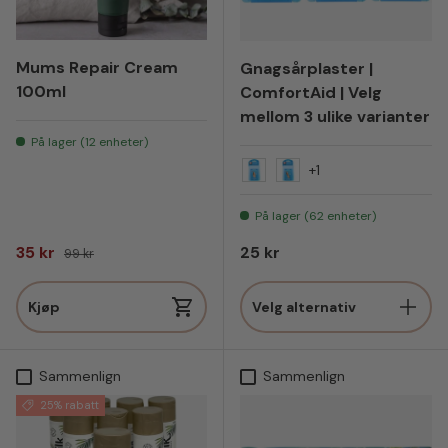
Mums Repair Cream
Gnagsårplaster |
100ml
ComfortAid | Velg
mellom 3 ulike varianter
På lager (12 enheter)
+1
For tærne 3pk - 1.5x5cm
For fot 3pk - 2x6cm
På lager (62 enheter)
Salgspris
Vanlig pris
Vanlig pris
35 kr
25 kr
99 kr
Kjøp
Velg alternativ
Sammenlign
Sammenlign
25% rabatt