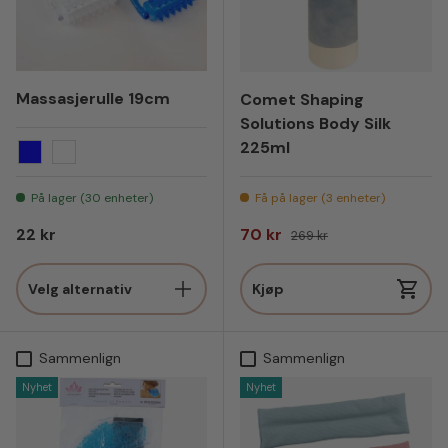
Massasjerulle 19cm
Comet Shaping
Solutions Body Silk
225ml
Blå
Klar/ transparent
På lager (30 enheter)
Få på lager (3 enheter)
Vanlig pris
Salgspris
Vanlig pris
22 kr
70 kr
269 kr
Velg alternativ
Kjøp
Sammenlign
Sammenlign
Nyhet
Nyhet