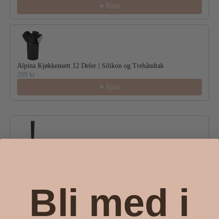
Kjøp
Alpina Kjøkkensett 12 Deler | Silikon og Trehåndtak
299 kr
Kjøp
Alpina Kjøtthakker | Praktisk Kjøkkenredskap
49 kr
Kjøp
Bli med i