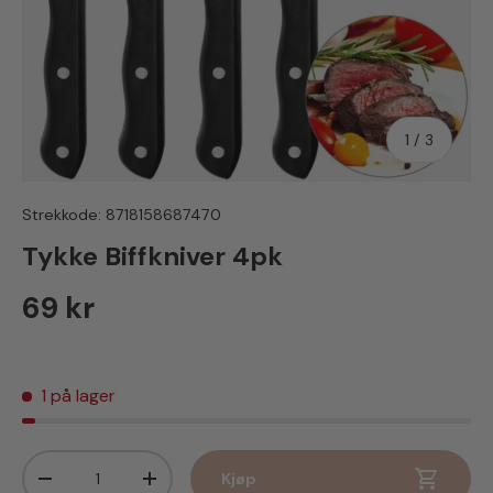
av
1
/
3
Strekkode:
8718158687470
Tykke Biffkniver 4pk
Vanlig pris
69 kr
1 på lager
Antall
Kjøp
Senk antall
Øk antall