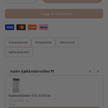
Legg til i favoritter
Diverse Sommer
Grillprodukter
Hjem & fritid
Kjøkkenprodukter
Andre kjøkkenfavoritter🍴
Use the Previous and Next buttons to navigate through product reco
Kjøkkenhåndkle Ella 45x65cm
Grå & Hvit
19 kr