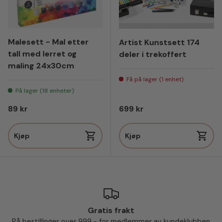
Malesett - Mal etter
Artist Kunstsett 174
tall med lerret og
deler i trekoffert
maling 24x30cm
Få på lager (1 enhet)
På lager (18 enheter)
Vanlig pris
Vanlig pris
89 kr
699 kr
Kjøp
Kjøp
Gratis frakt
På bestillinger over 999,- for medlemmer av kundeklubben