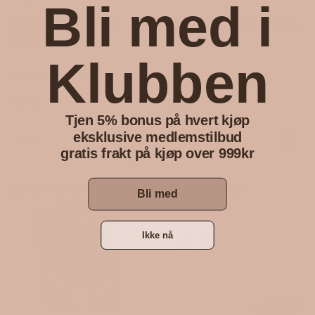
Bli med i
Artist | Lerret 4-pk
Canvas Lerret 10x10cm
15x15 cm
5pk
Klubben
På lager (12 enheter)
På lager (74 enheter)
Vanlig pris
Vanlig pris
49 kr
29 kr
Tjen 5% bonus på hvert kjøp
eksklusive medlemstilbud
Kjøp
Kjøp
gratis frakt på kjøp over 999kr
Sammenlign
Sammenlign
Bli med
Ikke nå