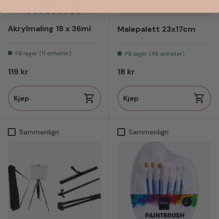
Akrylmaling 18 x 36ml
Malepalett 23x17cm
På lager (11 enheter)
På lager (46 enheter)
Vanlig pris
Vanlig pris
119 kr
18 kr
Kjøp
Kjøp
Sammenlign
Sammenlign