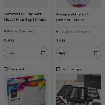
Feltstaffeli Foldbart
Malepalett med 6
Metall Med Bag | Artist
pensler | Artist
På lager (6 enheter)
På lager (90 enheter)
Vanlig pris
Vanlig pris
199 kr
25 kr
Kjøp
Kjøp
Sammenlign
Sammenlign