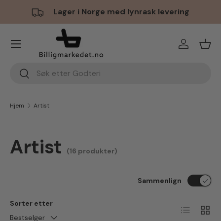
Lager i Norge med lynrask levering
Hopp til innhold
Meny
Logg inn
Hand
Søk
Søk
Hjem
Artist
Artist
(16 produkter)
Sammenlign
Sorter etter
Liste
Ruten
Bestselger