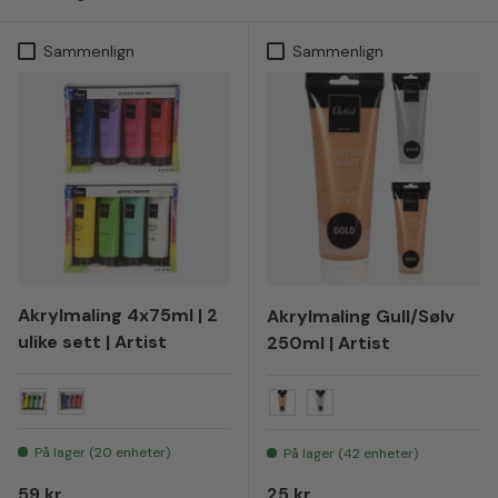
Sammenlign
Sammenlign
Akrylmaling 4x75ml | 2
Akrylmaling Gull/Sølv
ulike sett | Artist
250ml | Artist
Nr 01
Nr 02
Gull
Sølv
På lager (20 enheter)
På lager (42 enheter)
Vanlig pris
Vanlig pris
59 kr
25 kr