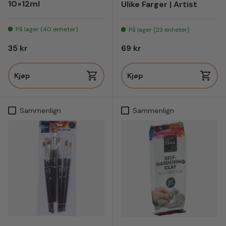
10×12ml
Ulike Farger | Artist
På lager (40 enheter)
På lager (23 enheter)
Vanlig pris
Vanlig pris
35 kr
69 kr
Kjøp
Kjøp
Sammenlign
Sammenlign