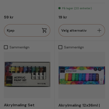
Blomst
Sirkel
På lager (20 enheter)
Vanlig pris
Vanlig pris
59 kr
19 kr
Kjøp
Velg alternativ
Sammenlign
Sammenlign
Akrylmaling Set
Akrylmaling 12x36ml |