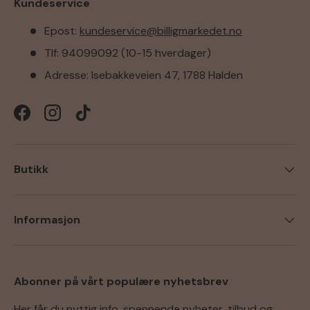
Kundeservice
Epost:
kundeservice@billigmarkedet.no
Tlf: 94099092 (10-15 hverdager)
Adresse: Isebakkeveien 47, 1788 Halden
Facebook
Instagram
TikTok
Butikk
Informasjon
Abonner på vårt populære nyhetsbrev
Her får du nyttig info, spennende nyheter, tilbud og