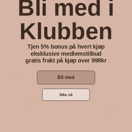
Bli med i
x 15 cm
år
På lager (21 enheter)
På lager (21 enheter)
Klubben
Vanlig pris
Vanlig pris
48 kr
45 kr
Kjøp
Kjøp
Tjen 5% bonus på hvert kjøp
eksklusive medlemstilbud
gratis frakt på kjøp over 999kr
Sammenlign
Sammenlign
36% rabatt
Opptil 37% rabatt
Bli med
Nyhet
Ikke nå