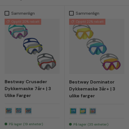
Sammenlign
Sammenlign
Opptil 20% rabatt
Opptil 22% rabatt
Bestway Crusader
Bestway Dominator
Dykkemaske 7år+ | 3
Dykkemaske 3år+ | 3
Ulike Farger
ulike farger
Blå
Lilla
Rød
Blå
Gul
Lilla
På lager (19 enheter)
På lager (35 enheter)