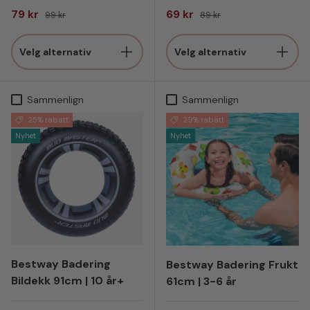
Salgspris
Vanlig pris
Salgspris
Vanlig pris
79 kr
69 kr
99 kr
89 kr
Velg alternativ
Velg alternativ
Sammenlign
Sammenlign
25% rabatt
29% rabatt
Nyhet
Nyhet
Bestway Badering
Bestway Badering Frukt
Bildekk 91cm | 10 år+
61cm | 3-6 år