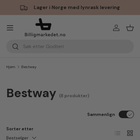
Lager i Norge med lynrask levering
Hopp til innhold
Meny
Logg inn
Hand
Søk
Søk
Hjem
Bestway
Bestway
(8 produkter)
Sammenlign
Sorter etter
Liste
Ruten
Bestselger