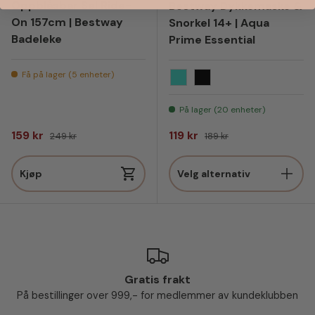
Oppblåsbar Sel Ride-
Bestway Dykkemaske &
On 157cm | Bestway
Snorkel 14+ | Aqua
Badeleke
Prime Essential
Få på lager (5 enheter)
Turkis
Sort
På lager (20 enheter)
Salgspris
Vanlig pris
Salgspris
Vanlig pris
159 kr
119 kr
249 kr
189 kr
Kjøp
Velg alternativ
Gratis frakt
På bestillinger over 999,- for medlemmer av kundeklubben