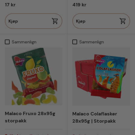
Vanlig pris
Vanlig pris
17 kr
419 kr
Kjøp
Kjøp
Sammenlign
Sammenlign
Malaco Fruxo 28x95g
Malaco Colaflasker
storpakk
28x95g | Storpakk