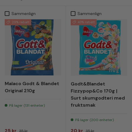
Sammenlign
Sammenlign
29% rabatt
43% rabatt
Malaco Godt & Blandet
Godt&Blandet
Original 210g
Fizzypop&Co 170g |
Surt skumgodteri med
fruktsmak
På lager (131 enheter)
På lager (200 enheter)
Salgspris
Vanlig pris
Salgspris
Vanlig pris
25 kr
20 kr
35 kr
35 kr