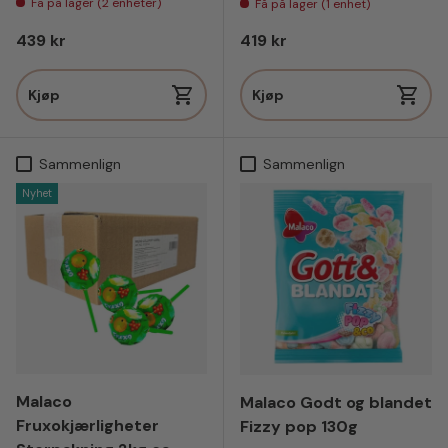
Få på lager (2 enheter)
Få på lager (1 enhet)
Vanlig pris
Vanlig pris
439 kr
419 kr
Kjøp
Kjøp
Sammenlign
Sammenlign
Nyhet
Malaco
Malaco Godt og blandet
Fruxokjærligheter
Fizzy pop 130g