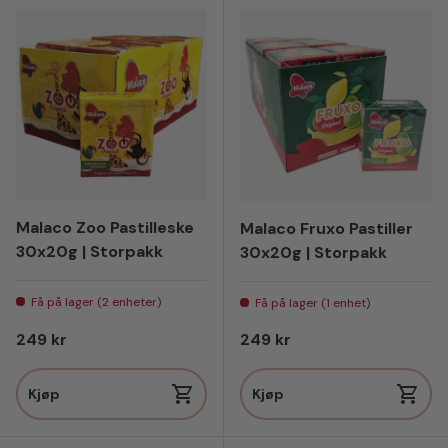
Malaco Zoo Pastilleske
Malaco Fruxo Pastiller
30x20g | Storpakk
30x20g | Storpakk
Få på lager (2 enheter)
Få på lager (1 enhet)
Vanlig pris
Vanlig pris
249 kr
249 kr
Kjøp
Kjøp