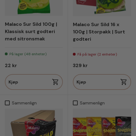
Malaco Sur Sild 100g |
Malaco Sur Sild 16 x
Klassisk surt godteri
100g | Storpakk | Surt
med sitronsmak
godteri
På lager (48 enheter)
Få på lager (2 enheter)
Vanlig pris
Vanlig pris
22 kr
329 kr
Kjøp
Kjøp
Sammenlign
Sammenlign