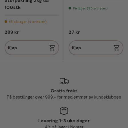
Storpakning 2kg ca
100stk
På lager (35 enheter)
Få på lager (4 enheter)
Vanlig pris
Vanlig pris
289 kr
27 kr
Kjøp
Kjøp
Gratis frakt
På bestillinger over 999,- for medlemmer av kundeklubben
Levering 1-3 uke dager
Alt på lager i Norger