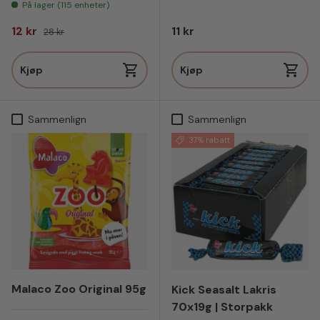
På lager (115 enheter)
Salgspris
Vanlig pris
Vanlig pris
12 kr
11 kr
28 kr
Kjøp
Kjøp
Sammenlign
Sammenlign
37% rabatt
Malaco Zoo Original 95g
Kick Seasalt Lakris
70x19g | Storpakk