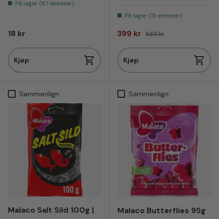
På lager (67 enheter)
På lager (13 enheter)
Vanlig pris
Salgspris
Vanlig pris
18 kr
399 kr
630 kr
Kjøp
Kjøp
Sammenlign
Sammenlign
Malaco Salt Sild 100g |
Malaco Butterflies 95g