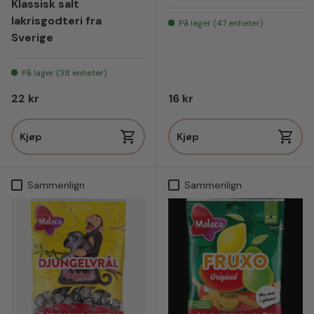
Klassisk salt
lakrisgodteri fra
På lager (47 enheter)
Sverige
På lager (38 enheter)
Vanlig pris
Vanlig pris
22 kr
16 kr
Kjøp
Kjøp
Sammenlign
Sammenlign