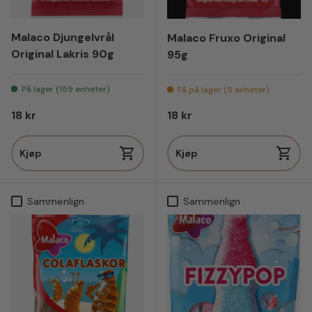
Malaco Djungelvrål
Malaco Fruxo Original
Original Lakris 90g
95g
På lager (159 enheter)
Få på lager (5 enheter)
Vanlig pris
Vanlig pris
18 kr
18 kr
Kjøp
Kjøp
Sammenlign
Sammenlign