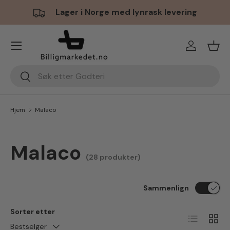
Lager i Norge med lynrask levering
Hopp til innhold
Meny
Logg inn
Hand
Søk
Søk
Hjem
Malaco
Malaco
(28 produkter)
Sammenlign
Sorter etter
Liste
Ruten
Bestselger