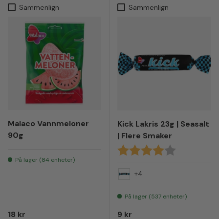
Sammenlign
Sammenlign
Malaco Vannmeloner
Kick Lakris 23g | Seasalt
90g
| Flere Smaker
Karakter:
4.0 av 5 mul
På lager (84 enheter)
+4
Seasalt
På lager (537 enheter)
Vanlig pris
Vanlig pris
18 kr
9 kr