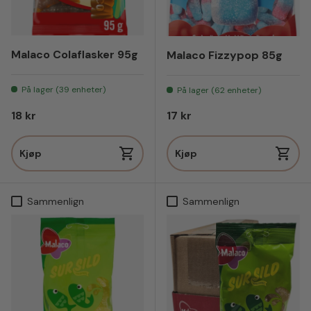
Malaco Colaflasker 95g
Malaco Fizzypop 85g
På lager (39 enheter)
På lager (62 enheter)
Vanlig pris
Vanlig pris
18 kr
17 kr
Kjøp
Kjøp
Sammenlign
Sammenlign