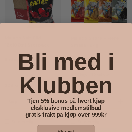
Malaco Salt Sild
Malaco Snøre - Flere
16x100g | Storpakk
Smaker 94g
Bli med i
På lager (32 enheter)
+2
Karamell
Jordbær
På lager (80 enheter)
Klubben
Vanlig pris
Vanlig pris
329 kr
28 kr
Tjen 5% bonus på hvert kjøp
Kjøp
Velg alternativ
eksklusive medlemstilbud
gratis frakt på kjøp over 999kr
Sammenlign
Sammenlign
Bli med