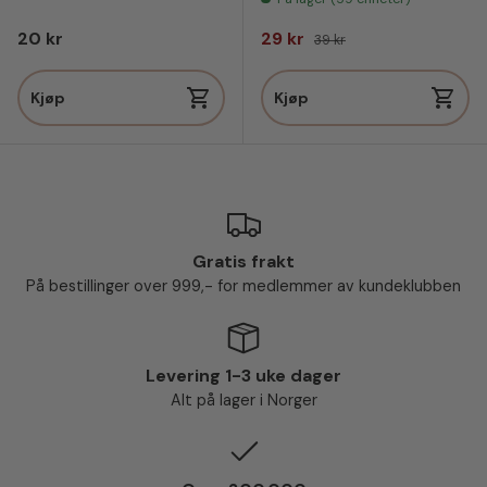
Vanlig pris
Salgspris
Vanlig pris
20 kr
29 kr
39 kr
Kjøp
Kjøp
Gratis frakt
På bestillinger over 999,- for medlemmer av kundeklubben
Levering 1-3 uke dager
Alt på lager i Norger