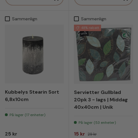
Sammenlign
Sammenlign
48% rabatt
Kubbelys Stearin Sort
Servietter Gullblad
6,8x10cm
20pk 3 - lags | Middag
40x40cm | Unik
På lager (17 enheter)
På lager (53 enheter)
Vanlig pris
Salgspris
Vanlig pris
25 kr
15 kr
29 kr