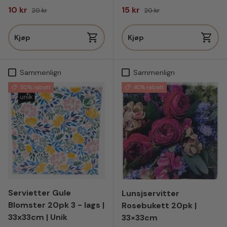
Salgspris
Vanlig pris
Salgspris
Vanlig pris
10 kr
15 kr
20 kr
20 kr
Kjøp
Kjøp
Sammenlign
Sammenlign
50% rabatt
40% rabatt
Servietter Gule
Lunsjservitter
Blomster 20pk 3 - lags |
Rosebukett 20pk |
33x33cm | Unik
33×33cm