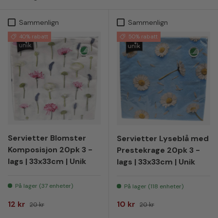
Sammenlign
Sammenlign
40% rabatt
50% rabatt
Servietter Blomster
Servietter Lyseblå med
Komposisjon 20pk 3 -
Prestekrage 20pk 3 -
lags | 33x33cm | Unik
lags | 33x33cm | Unik
På lager (37 enheter)
På lager (118 enheter)
Salgspris
Vanlig pris
Salgspris
Vanlig pris
12 kr
10 kr
20 kr
20 kr