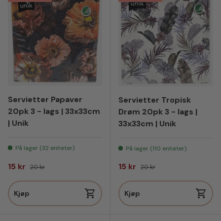
Servietter Papaver
Servietter Tropisk
20pk 3 - lags | 33x33cm
Drøm 20pk 3 - lags |
| Unik
33x33cm | Unik
På lager (32 enheter)
På lager (110 enheter)
Salgspris
Vanlig pris
Salgspris
Vanlig pris
15 kr
15 kr
20 kr
20 kr
Kjøp
Kjøp