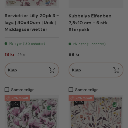
Servietter Lilly 20pk 3 -
Kubbelys Elfenben
lags | 40x40cm | Unik |
7,8x10 cm - 6 stk
Middagsservietter
Storpakk
På lager (130 enheter)
På lager (11 enheter)
Salgspris
Vanlig pris
Vanlig pris
18 kr
89 kr
29 kr
Kjøp
Kjøp
Sammenlign
Sammenlign
25% rabatt
25% rabatt