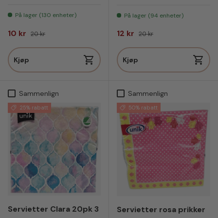
På lager (130 enheter)
På lager (94 enheter)
Salgspris
Vanlig pris
Salgspris
Vanlig pris
10 kr
12 kr
20 kr
20 kr
Kjøp
Kjøp
Sammenlign
Sammenlign
25% rabatt
50% rabatt
Servietter Clara 20pk 3
Servietter rosa prikker