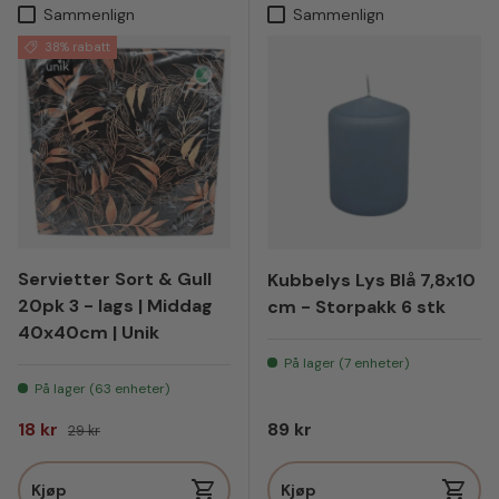
Sammenlign
Sammenlign
38% rabatt
Servietter Sort & Gull
Kubbelys Lys Blå 7,8x10
20pk 3 - lags | Middag
cm - Storpakk 6 stk
40x40cm | Unik
På lager (7 enheter)
På lager (63 enheter)
Salgspris
Vanlig pris
Vanlig pris
18 kr
89 kr
29 kr
Kjøp
Kjøp