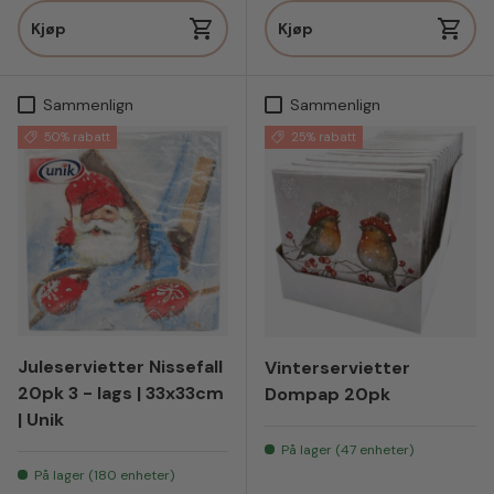
Kjøp
Kjøp
Sammenlign
Sammenlign
50% rabatt
25% rabatt
Juleservietter Nissefall
Vinterservietter
20pk 3 - lags | 33x33cm
Dompap 20pk
| Unik
På lager (47 enheter)
På lager (180 enheter)