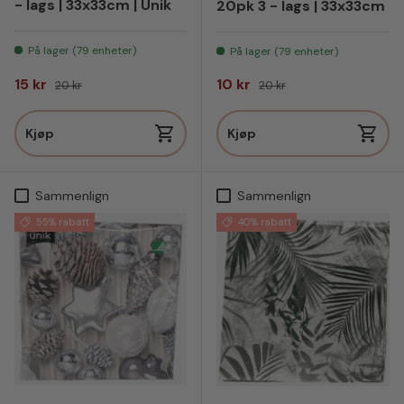
- lags | 33x33cm | Unik
20pk 3 - lags | 33x33cm
På lager (79 enheter)
På lager (79 enheter)
Salgspris
Vanlig pris
Salgspris
Vanlig pris
15 kr
10 kr
20 kr
20 kr
Kjøp
Kjøp
Sammenlign
Sammenlign
55% rabatt
40% rabatt