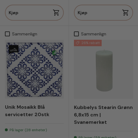
Kjøp
Kjøp
Sammenlign
Sammenlign
26% rabatt
Unik Mosaikk Blå
Kubbelys Stearin Grønn
servicetter 20stk
6,8x15 cm |
Svanemerket
På lager (28 enheter)
På lager (59 enheter)