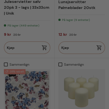
Juleservietter sølv
Lunsjservitter
20pk 3 - lags | 33x33cm
Palmeblader 20stk
| Unik
På lager (9 enheter)
På lager (449 enheter)
Salgspris
Vanlig pris
Salgspris
Vanlig pris
9 kr
12 kr
20 kr
20 kr
Kjøp
Kjøp
Sammenlign
Sammenlign
38% rabatt