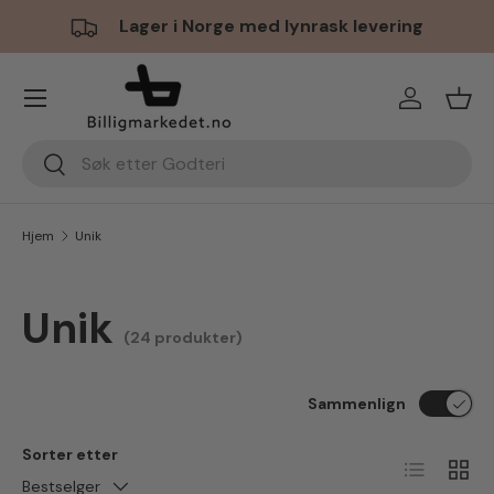
Lager i Norge med lynrask levering
Hopp til innhold
Meny
Logg inn
Hand
Søk
Søk
Hjem
Unik
Unik
(24 produkter)
Sammenlign
Sorter etter
Liste
Ruten
Bestselger