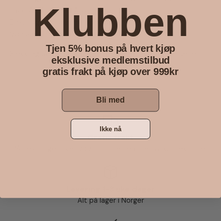
Klubben
fra 6 år få hjelp til å lære å skrive.
Enkle og morsomme oppgaver.
Vanskelighetsgrad: Medium Alder: 6+
Tjen 5% bonus på hvert kjøp
Sjekk også ut være andre lære-hefter i samme serie.
eksklusive medlemstilbud
gratis frakt på kjøp over 999kr
Bli med
Ikke nå
Gratis frakt
På bestillinger over 999,- for medlemmer av kundeklubben
Levering 1-3 uke dager
Alt på lager i Norger