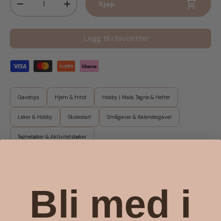
Kjøp
Senk antall
Øk antall
Legg til i favoritter
Gavetips
Hjem & fritid
Hobby | Male, Tegne & Hefter
Leker & Hobby
Skolestart
Smågaver & Kalendergaver
Tegnebøker & Aktivitetsbøker
Bli med i
Beskrivelse
Produktanmeldelser
Det er gøy å lære! Med denne aktivitetsboka kan barn