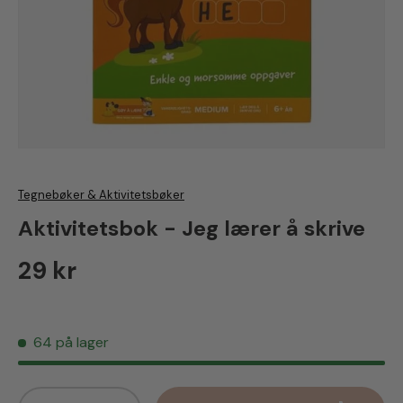
Tegnebøker & Aktivitetsbøker
Aktivitetsbok - Jeg lærer å skrive
Vanlig pris
29 kr
64 på lager
Antall