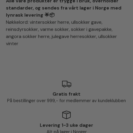
Alle våre produkter er trygge i bruk, overholder
standarder, og sendes fra vårt lager i Norge med
lynrask levering 🌟📦
Nøkkelord: vintersokker herre, ullsokker gave,
reinsdyrsokker, varme sokker, sokker i gavepakke,
angora sokker herre, julegave herresokker, ullsokker
vinter
Gratis frakt
På bestillinger over 999,- for medlemmer av kundeklubben
Levering 1-3 uke dager
Alt på lager i Norger