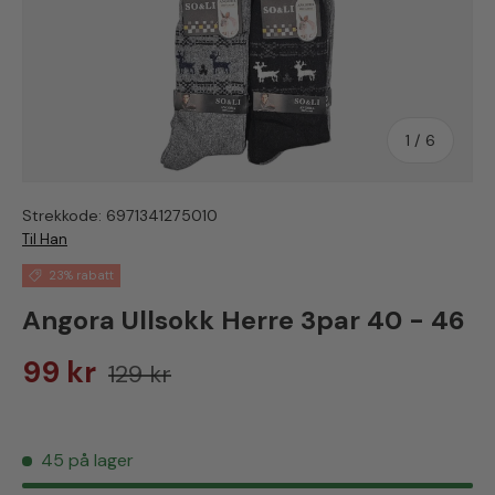
av
1
/
6
Strekkode:
6971341275010
Til Han
23% rabatt
Angora Ullsokk Herre 3par 40 - 46
Salgspris
Vanlig pris
99 kr
129 kr
45 på lager