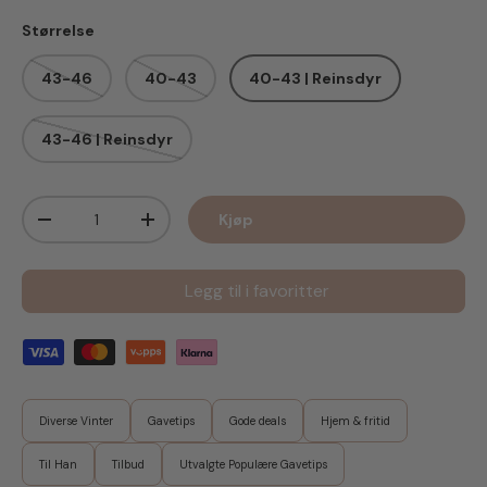
Størrelse
43-46
40-43
40-43 | Reinsdyr
43-46 | Reinsdyr
Antall
Kjøp
Senk antall
Øk antall
Legg til i favoritter
Diverse Vinter
Gavetips
Gode deals
Hjem & fritid
Til Han
Tilbud
Utvalgte Populære Gavetips