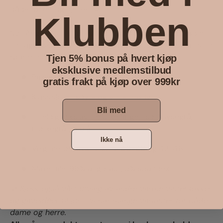
både føtter og hjerter 💙
Klubben
NB- Angora ull er ikke slitesterkt på samme måte som
en raggsokk, så til arbeid og lange fotturer anbefales en
røffere type ullsokk.
Tjen 5% bonus på hvert kjøp
eksklusive medlemstilbud
Pakke med 3 par herresokker
gratis frakt på kjøp over 999kr
Klassisk reinsdyr- og vintermotiv
Bli med
Tilfeldig miks av tre ulike farger: sort, lysegrå,
mørkegrå og blå
Ikke nå
Velg mellom størrelsene 40-43 og 43-46
Materiale: 95% angoraull, 5% spandex
🧦
Sjekk også vårt utvalg av andre varme vintersokker
og gaveidéer til jul – vi har mange varianter for både
dame og herre.