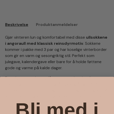
Beskrivelse
Produktanmeldelser
Gjør vinteren lun og komfortabel med disse
ullsokkene
i angoraull med klassisk reinsdyrmotiv
. Sokkene
kommer i pakke med 3 par og har koselige vinterborder
som gir en varm og sesongriktig stil. Perfekt som
julegave, kalendergave eller bare for å holde føttene
gode og varme på kalde dager.
Du velger størrelse, og får en overraskende miks av tre
ulike farger blant sort, lysegrå, mørkegrå og blå. Disse
ullsokkene er slitesterke og elastiske, og holder godt på
varmen samtidig som de føles ekstra myke mot huden.
Bli med i
Sokkene kommer som 3-pakning, men kan også fint
splittes opp og gis bort enkeltvis – en gave som varmer