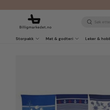
Hopp til innhold
Søk
Søk
Storpakk
Mat & godteri
Leker & hob
Hopp til produkt info