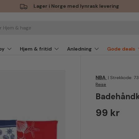
Lager i Norge med lynrask levering
by
Hjem & fritid
Anledning
Gode deals
NBA
|
Strekkode:
7
Reise
Badehåndk
Vanlig pr
99 kr