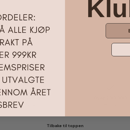
Kl
Baderom
Diverse S
vering 1-3 uke dager
Over 200.000
Alt på lager i Norger
Fornøyde kunder
Tilbake til toppen