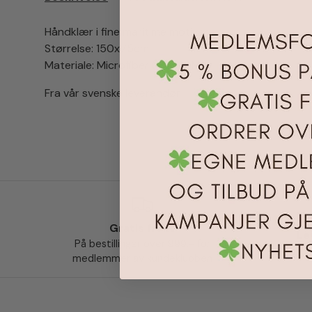
Håndklær i fine maritime motiver
Størrelse: 150x75cm
Materiale: Microfiber (250GSM)
Fra vår svenske leverandør
Gratis frakt
Le
På bestillinger over 999,- for
medlemmer av kundeklubben