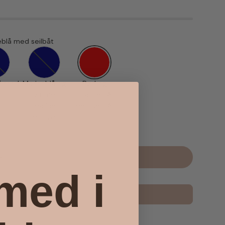
blå med seilbåt
arineblå med anker
Marineblå og hvit med marine motiver
Rød og marineblå med seilbåt
lå med
Marineblå og
Rød og
r
hvit med
marineblå
marine
med seilbåt
motiver
Kjøp
Øk antall
 med i
Legg til i favoritter