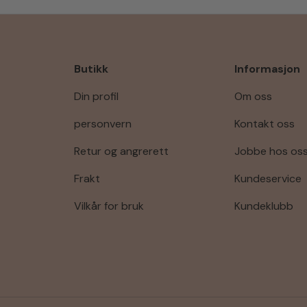
Butikk
Informasjon
Din profil
Om oss
personvern
Kontakt oss
Retur og angrerett
Jobbe hos os
Frakt
Kundeservice
Vilkår for bruk
Kundeklubb
Godkjente betalingsmetode