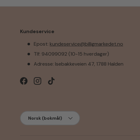
Kundeservice
Epost:
kundeservice@billigmarkedet.no
Tlf: 94099092 (10-15 hverdager)
Adresse: Isebakkeveien 47, 1788 Halden
Facebook
Instagram
TikTok
Språk
Norsk (bokmål)