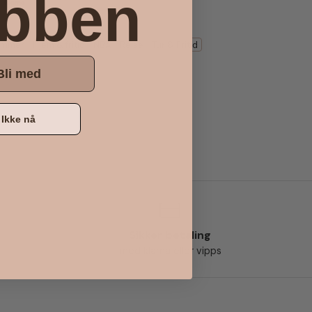
ubben
ommer
Hjem & fritid
NBA
Reise
Tur & Fritid
Bli med
Ikke nå
Sikker betaling
med klarna eller vipps