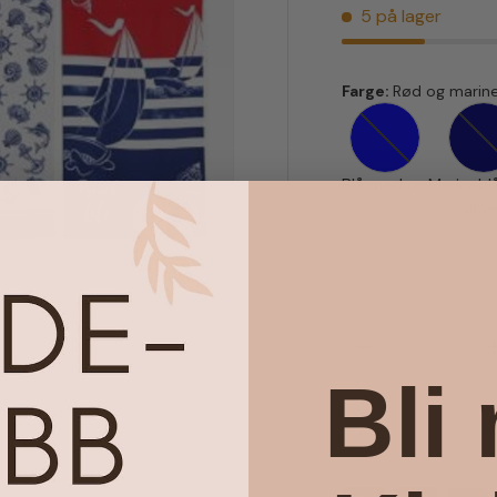
5 på lager
Farge:
Rød og marine
Blå med ror
M
Blå med ror
Marineb
anke
Antall
Senk antall
Bli