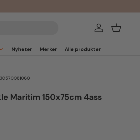
Logg inn
Handlekur
Nyheter
Merker
Alle produkter
330570081080
le Maritim 150x75cm 4ass
is