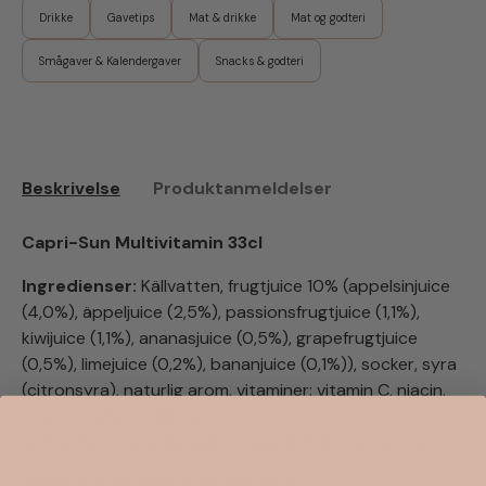
Drikke
Gavetips
Mat & drikke
Mat og godteri
Smågaver & Kalendergaver
Snacks & godteri
Beskrivelse
Produktanmeldelser
Capri-Sun Multivitamin 33cl
Ingredienser:
Källvatten, frugtjuice 10% (appelsinjuice
(4,0%), äppeljuice (2,5%), passionsfrugtjuice (1,1%),
kiwijuice (1,1%), ananasjuice (0,5%), grapefrugtjuice
(0,5%), limejuice (0,2%), bananjuice (0,1%)), socker, syra
(citronsyra), naturlig arom, vitaminer: vitamin C, niacin,
vitamin E,vitamin B6, biotin,
antioxidationsmedel(askorbinsyra) (från koncentrat).
Capri-Sun Orange & Peach 33cl