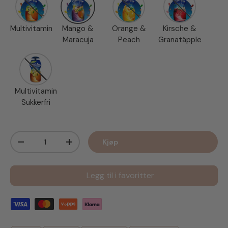
Multivitamin
Mango &
Orange &
Kirsche &
Maracuja
Peach
Granatäpple
Multivitamin Sukkerfri
Multivitamin
Sukkerfri
Antall
Kjøp
Senk antall
Øk antall
Legg til i favoritter