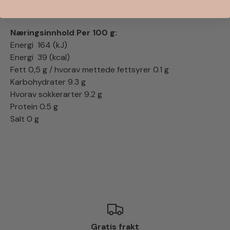
Inneholder ca samme alle sammen:
Næringsinnhold Per 100 g:
Energi 164 (kJ)
Energi 39 (kcal)
Fett 0,5 g / hvorav mettede fettsyrer 0.1 g
Karbohydrater 9.3 g
Hvorav sokkerarter 9.2 g
Protein 0.5 g
Salt 0 g
Gratis frakt