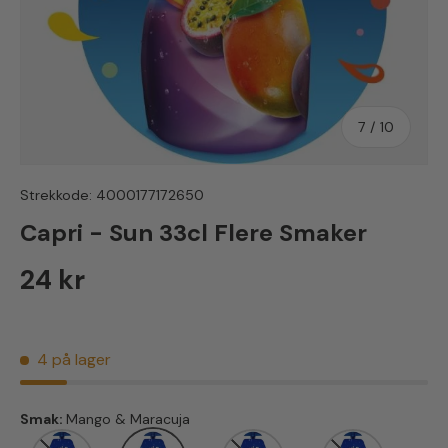
av
7
/
10
Strekkode:
4000177172650
Capri - Sun 33cl Flere Smaker
Vanlig pris
24 kr
4 på lager
Smak:
Mango & Maracuja
Multivitamin
Mango & Maracuja
Orange & Peach
Kirsche & Gr