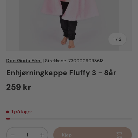
av
1
/
2
Den Goda Fén
|
Strekkode:
7300009098613
Enhjørningkappe Fluffy 3 - 8år
Vanlig pris
259 kr
1 på lager
Antall
Kjøp
Senk antall
Øk antall