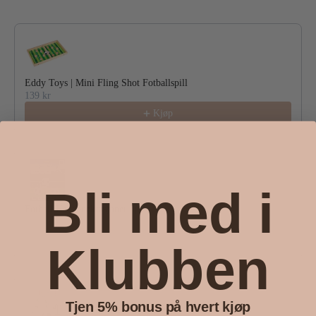
Eddy Toys | Mini Fling Shot Fotballspill
139 kr
Kjøp
Bli med i
Fotball Hengedekrasjoner 3pk
20 kr
Kjøp
Klubben
Tjen 5% bonus på hvert kjøp