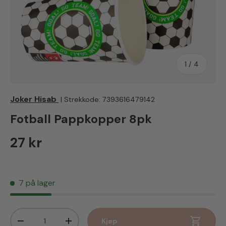
av
1
/
4
Joker Hisab
|
Strekkode:
7393616479142
Fotball Pappkopper 8pk
Vanlig pris
27 kr
7 på lager
Antall
Kjøp
Senk antall
Øk antall