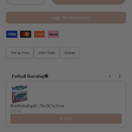
Legg til i favoritter
Fest og moro
Joker Hisab
Selskap
Fotball Bursdag⚽
Use the Previous and Next buttons to navigate through product reco
Bordfotballspill | 56x26,5x11cm
199 kr
Kjøp