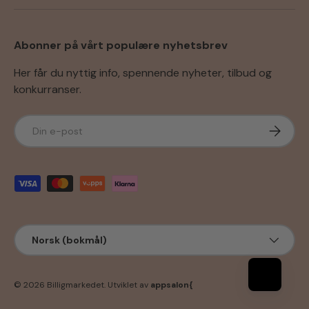
Abonner på vårt populære nyhetsbrev
Her får du nyttig info, spennende nyheter, tilbud og
konkurranser.
E-post
Abonner
Godkjente betalingsmetoder
Språk
Norsk (bokmål)
© 2026
Billigmarkedet
.
Utviklet av
appsalon{