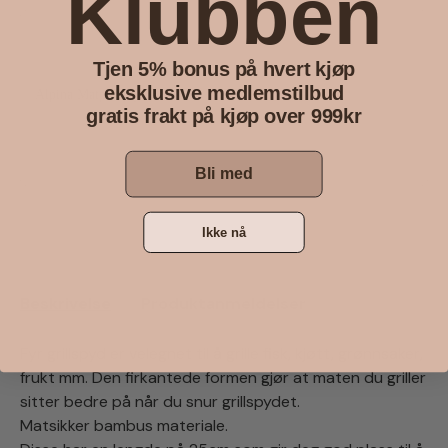
Klubben
Tjen 5% bonus på hvert kjøp
eksklusive medlemstilbud
Alpina Matparaply 35cm
gratis frakt på kjøp over 999kr
Blå
29 kr
Kjøp
Bli med
Ikke nå
Beskrivelse
Produktanmeldelser
Fyr grillspyd er velegnet til å grille fisk, kjøtt, grønnsaker,
frukt mm. Den firkantede formen gjør at maten du griller
sitter bedre på når du snur grillspydet.
Matsikker bambus materiale.