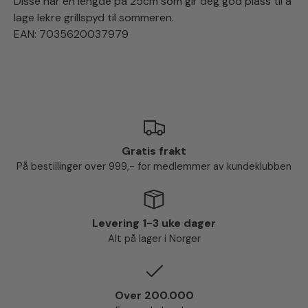
Disse har en lengde på 25cm som gir deg god plass til å
lage lekre grillspyd til sommeren.
EAN: 7035620037979
Gratis frakt
På bestillinger over 999,- for medlemmer av kundeklubben
Levering 1-3 uke dager
Alt på lager i Norger
Over 200.000