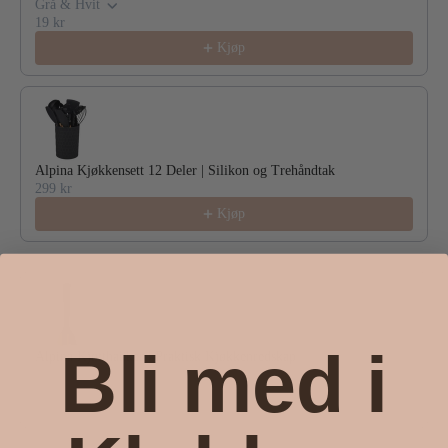
Grå & Hvit
19 kr
Kjøp
Alpina Kjøkkensett 12 Deler | Silikon og Trehåndtak
299 kr
Kjøp
Bli med i
Alpina Kjøtthakker | Praktisk Kjøkkenredskap
49 kr
Kjøp