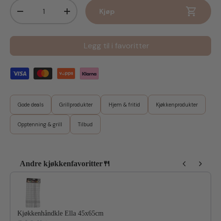
Antall
Kjøp
Senk antall
Øk antall
Legg til i favoritter
Gode deals
Grillprodukter
Hjem & fritid
Kjøkkenprodukter
Opptenning & grill
Tilbud
Andre kjøkkenfavoritter🍴
Use the Previous and Next buttons to navigate through product reco
Kjøkkenhåndkle Ella 45x65cm