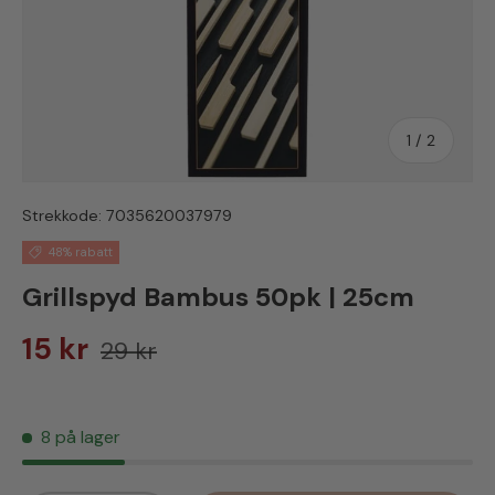
av
1
/
2
Strekkode:
7035620037979
48% rabatt
Grillspyd Bambus 50pk | 25cm
Salgspris
Vanlig pris
15 kr
29 kr
8 på lager