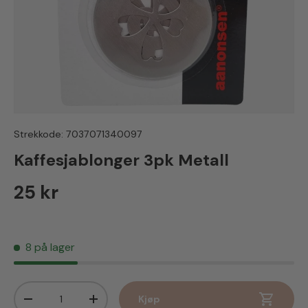
Strekkode:
7037071340097
Kaffesjablonger 3pk Metall
Vanlig pris
25 kr
8 på lager
Antall
Kjøp
Senk antall
Øk antall