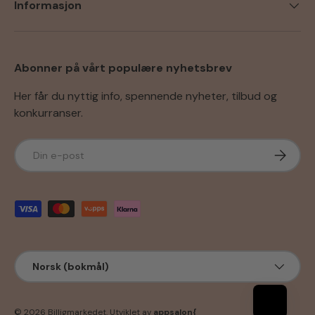
Informasjon
Abonner på vårt populære nyhetsbrev
Her får du nyttig info, spennende nyheter, tilbud og
konkurranser.
E-post
Abonner
Godkjente betalingsmetoder
Språk
Norsk (bokmål)
© 2026
Billigmarkedet
.
Utviklet av
appsalon{