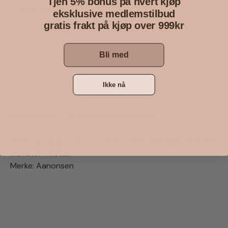
Tjen 5% bonus på hvert kjøp
Alpina Matparaply 35cm
eksklusive medlemstilbud
Blå
gratis frakt på kjøp over 999kr
29 kr
Kjøp
Bli med
Ikke nå
Beskrivelse
Produktanmeldelser
Kaffe og cappuccino-stensiler/sjablonger 3pk med ulike
mønster i metall.
Merke: Aanonsen