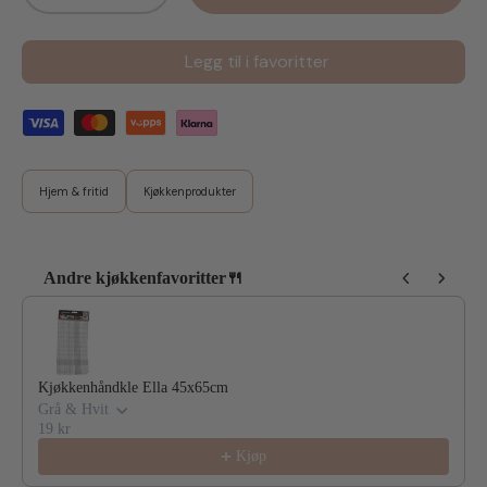
Legg til i favoritter
Hjem & fritid
Kjøkkenprodukter
Andre kjøkkenfavoritter🍴
Use the Previous and Next buttons to navigate through product reco
Kjøkkenhåndkle Ella 45x65cm
Grå & Hvit
19 kr
Kjøp