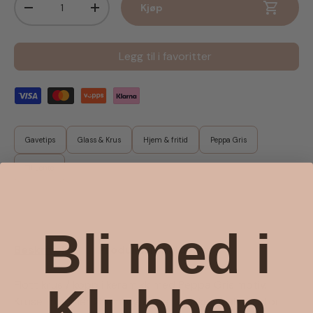
Kjøp
Senk antall
Øk antall
Legg til i favoritter
Gavetips
Glass & Krus
Hjem & fritid
Peppa Gris
Til Jente
Bli med i
Beskrivelse
Produktanmeldelser
Flott krus / kopp i keramikk med Peppa Gris motiv.
Klubben
Kruset rommer 236ml og er derfor ikke så altfor stort