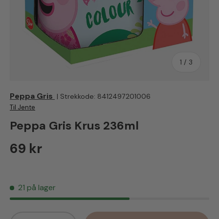
av
1
/
3
Peppa Gris
|
Strekkode:
8412497201006
Til Jente
Peppa Gris Krus 236ml
Vanlig pris
69 kr
21 på lager
Antall