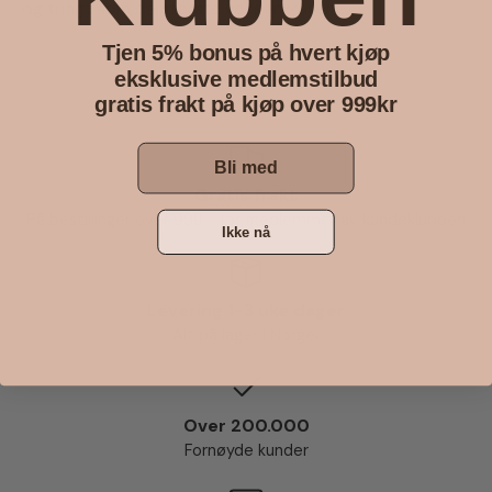
og tungt som de største voksenkrusene.
Tjen 5% bonus på hvert kjøp
eksklusive medlemstilbud
gratis frakt på kjøp over 999kr
Bli med
Gratis frakt
På bestillinger over 999,- for medlemmer av kundeklubben
Ikke nå
Levering 1-3 uke dager
Alt på lager i Norger
Over 200.000
Fornøyde kunder