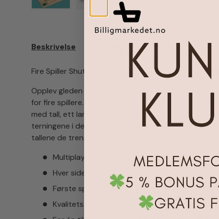
Last inn bilde 1 i gallerivisning
Last inn bilde 2 i gallerivisning
Last inn bilde 3 i galler
Beskrivelse
Produktanmeldelser
Fire Spiller Shut the Box - En Fantastisk Oppgraderi
Opplev gleden ved vår bestselgende Shut the Box i e
for fire spillere. I motsetning til den originale versjone
med tall, ett langs hver side av spillebrettet. Spillern
terningene i den filtdekkede midtseksjonen av brettet
tallene de trenger for å lukke alle ti blokkene i sin sek
Multiplayer versjon av Shut the Box
Hver side av brettet har ti blokker å flippe
Første spiller som flipper alle ti blokkene vinner
Kvalitets tre konstruksjon