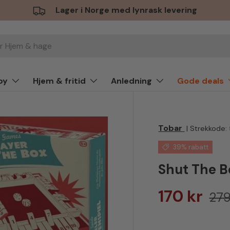
Lager i Norge med lynrask levering
by
Hjem & fritid
Anledning
Gode deals
Tobar
|
Strekkode:
39% rabatt
Shut The Bo
Salgspris
Van
170 kr
279