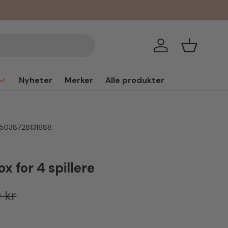
Logg inn
Handlekur
Nyheter
Merker
Alle produkter
5038728131688
x for 4 spillere
lig pris
 kr