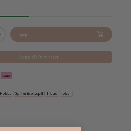
Kjøp
Øk antall
Legg til i favoritter
 Hobby
Spill & Brettspill
Tilbud
Tobar