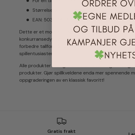
For én til fire spillere
Størrelse: 29 cm
EAN: 5038728131688
Dette er et morsomt og hektisk familiespill som kan
konkurransedyktig og samarbeidsvillig. Det er også e
forbedre tallforståelse på. Perfekt for spillkvelder hj
spillentusiaster.
Alle produkter vi selger sendes fra vårt lager i Norge
produkter. Gjør spillkveldene enda mer spennende m
oppgraderingen av en klassisk favoritt!
Gratis frakt
Le