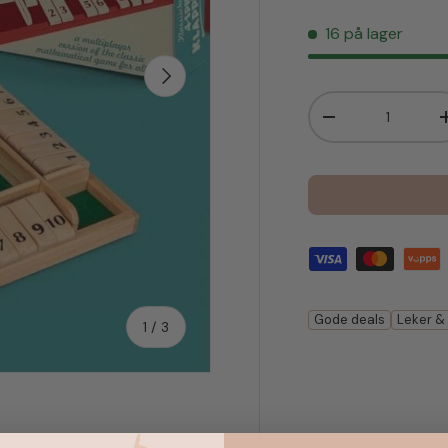
16 på lager
Neste
Antall
Senk antall
Gode deals
Leker &
av
1
/
3