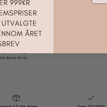
 nytes både
n flott måte å lære og
emme eller som en gave til
 og er sikre og godkjente
ed denne flotte
vering 1-3 uke dager
Over 200.000