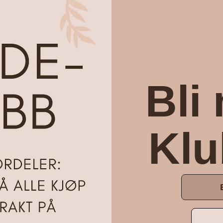
ivisning
ng av En Gammel Favoritt
Bli
n ny og forbedret versjon
n, har dette spillet fire sett
e tar tur med å rulle
 i et forsøk på å få de
Kl
sjon.