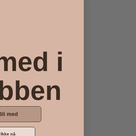
 med i
ubben
Bli med
Ikke nå