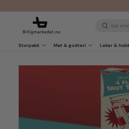
Hopp til innhold
Søk
Søk
Storpakk
Mat & godteri
Leker & hob
Hopp til produkt info