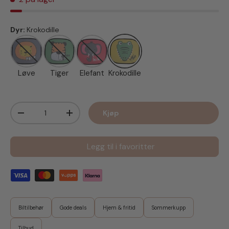
Dyr:
Krokodille
Løve
Tiger
Elefant
Krokodille
Løve
Tiger
Elefant
Krokodille
Antall
Kjøp
Senk antall
Øk antall
Legg til i favoritter
Biltilbehør
Gode deals
Hjem & fritid
Sommerkupp
Tilbud