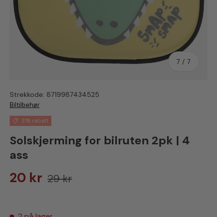
av
7
/
7
Strekkode:
8719987434525
Biltilbehør
31% rabatt
Solskjerming for bilruten 2pk | 4
ass
Salgspris
Vanlig pris
20 kr
29 kr
2 på lager