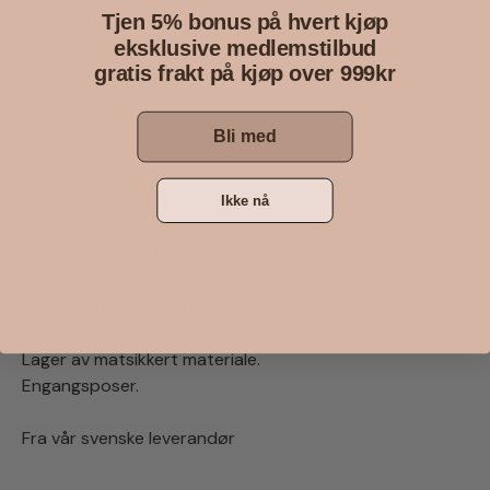
Tjen 5% bonus på hvert kjøp
Alpina Matparaply 35cm
eksklusive medlemstilbud
Blå
29 kr
gratis frakt på kjøp over 999kr
Kjøp
Bli med
Ikke nå
Beskrivelse
Produktanmeldelser
Perfekt til baking, matlaging og andre bakverk. Kommer
med 20 poser og 3 tuter.
Lager av matsikkert materiale.
Engangsposer.
Fra vår svenske leverandør