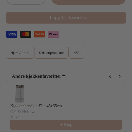
Legg til i favoritter
Hjem & fritid
Kjøkkenprodukter
NBA
Andre kjøkkenfavoritter🍴
Use the Previous and Next buttons to navigate through product reco
Kjøkkenhåndkle Ella 45x65cm
Grå & Hvit
19 kr
Kjøp