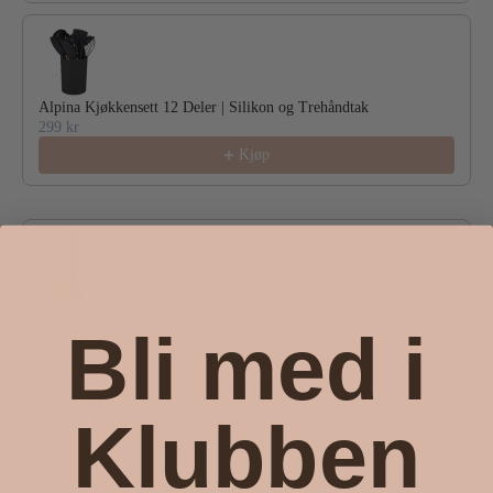
Alpina Kjøkkensett 12 Deler | Silikon og Trehåndtak
299 kr
Kjøp
Alpina Kjøtthakker | Praktisk Kjøkkenredskap
Bli med i
49 kr
Kjøp
Klubben