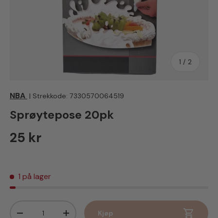
av
1
/
2
NBA
|
Strekkode:
7330570064519
Sprøytepose 20pk
Vanlig pris
25 kr
1 på lager
Antall
Kjøp
Senk antall
Øk antall