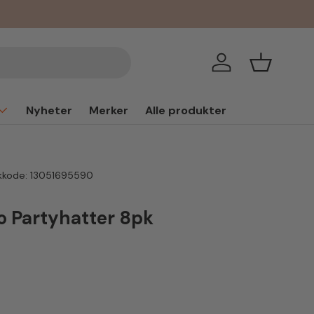
Logg inn
Handlekur
Nyheter
Merker
Alle produkter
kkode:
13051695590
o Partyhatter 8pk
is