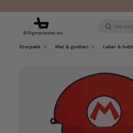
Hopp til innhold
Søk
Søk
Storpakk
Mat & godteri
Leker & hob
Hopp til produkt info