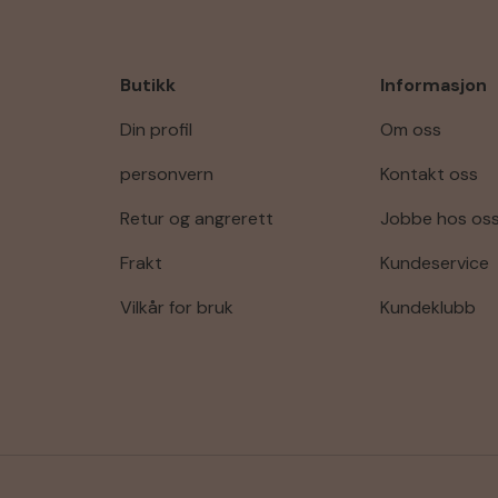
Butikk
Informasjon
Din profil
Om oss
personvern
Kontakt oss
Retur og angrerett
Jobbe hos os
Frakt
Kundeservice
Vilkår for bruk
Kundeklubb
Godkjente betalingsmetode