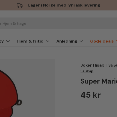
Lager i Norge med lynrask levering
by
Hjem & fritid
Anledning
Gode deals
Joker Hisab
|
Stre
Selskap
Super Mari
Vanlig pr
45 kr