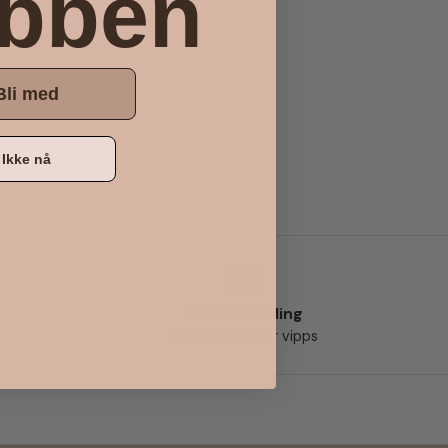
ubben
Bli med
Ikke nå
Sikker betaling
med klarna eller vipps