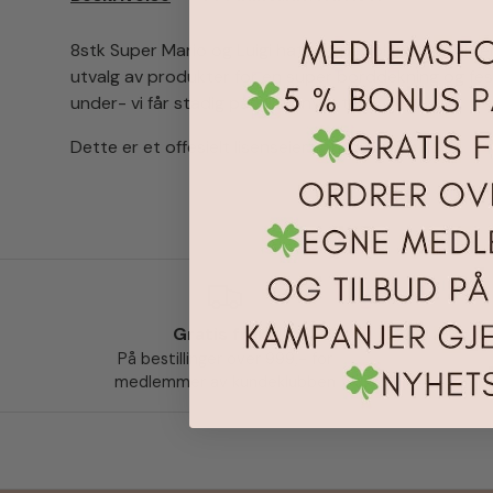
8stk Super Mario og Luigi hatter i papp! Perfekt til t
utvalg av produkter for en super borddekning og fes
under- vi får stadig påfyll og nyheter).
Dette er et offesielt lisenseiert produkt.
Gratis frakt
Le
På bestillinger over 999,- for
medlemmer av kundeklubben