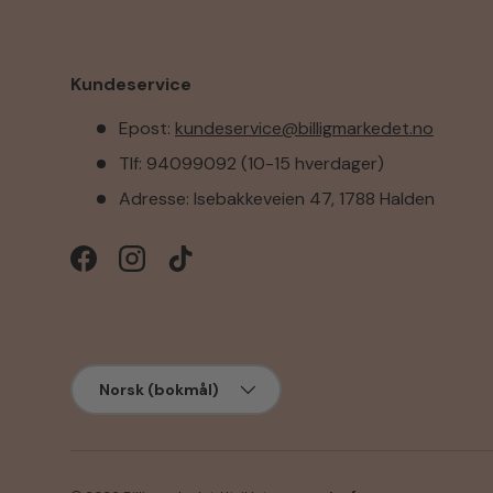
Kundeservice
Epost:
kundeservice@billigmarkedet.no
Tlf: 94099092 (10-15 hverdager)
Adresse: Isebakkeveien 47, 1788 Halden
Facebook
Instagram
TikTok
Språk
Norsk (bokmål)