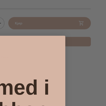
Kjøp
Øk antall
Legg til i favoritter
Hisab
Selskap
 med i