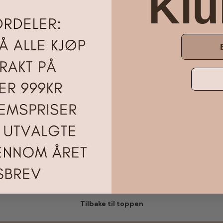
Kl
emafest / bursdag - sjekk vårt
t (se relaterte produkter
vering 1-3 uke dager
Over 200.000
Alt på lager i Norger
Fornøyde kunder
Tilbake til toppen