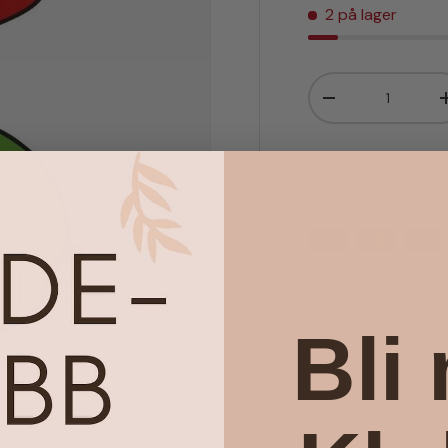
2 på lager
Antall
Senk antall
Fest og moro
Joker 
Bli