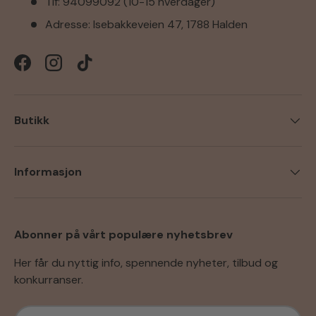
Tlf: 94099092 (10-15 hverdager)
Adresse: Isebakkeveien 47, 1788 Halden
Facebook
Instagram
TikTok
Butikk
Informasjon
Abonner på vårt populære nyhetsbrev
Her får du nyttig info, spennende nyheter, tilbud og
konkurranser.
E-post