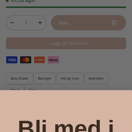
64 på lager
Antall
Kjøp
Senk antall
Øk antall
Legg til i favoritter
Baby Shower
Ballonger
Fest og moro
Gode deals
Tilbud
Tinka
Bli med i
Beskrivelse
Produktanmeldelser