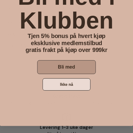
Pynt til babyshower med disse flotte ballongene med
Klubben
teksten Babygirl på. I pakken får du 8 ballonger i
bokstavene til ordet og dem er på 168x35 cm.
Farge: Sølv
Tjen 5% bonus på hvert kjøp
eksklusive medlemstilbud
Alder: 3 år +.
gratis frakt på kjøp over 999kr
Bli med
Ikke nå
Gratis frakt
På bestillinger over 999,- for medlemmer av kundeklubben
Levering 1-3 uke dager