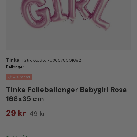
Tinka
|
Strekkode:
7036578001692
Ballonger
41% rabatt
Tinka Folieballonger Babygirl Rosa
168x35 cm
Salgspris
Vanlig pris
29 kr
49 kr