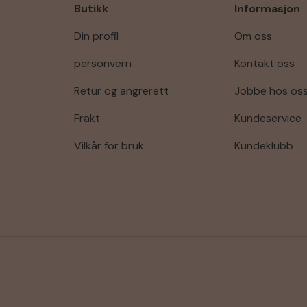
Butikk
Informasjon
Din profil
Om oss
personvern
Kontakt oss
Retur og angrerett
Jobbe hos os
Frakt
Kundeservice
Vilkår for bruk
Kundeklubb
Godkjente betalingsmetode