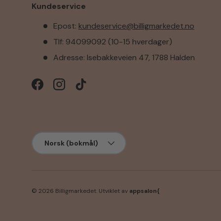
Kundeservice
Epost:
kundeservice@billigmarkedet.no
Tlf: 94099092 (10-15 hverdager)
Adresse: Isebakkeveien 47, 1788 Halden
Facebook
Instagram
TikTok
Språk
Norsk (bokmål)
© 2026
Billigmarkedet
.
Utviklet av
appsalon{