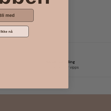
Bli med
Ikke nå
Sikker betaling
med klarna eller vipps