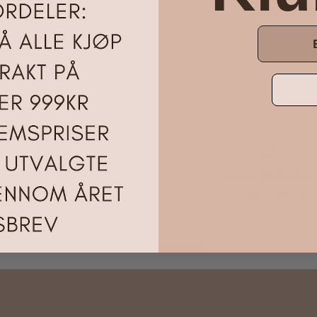
e Mushroom-popkorn dekket
søtt!
vering 1-3 uke dager
Over 200.000
Alt på lager i Norger
Fornøyde kunder
Tilbake til toppen