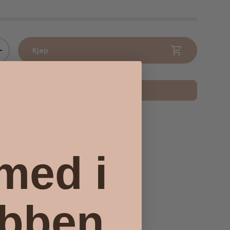
Kjøp
Øk antall
Legg til i favoritter
 med i
Snacks & godteri
Storck
ubben