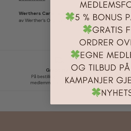
Werthers Caramel Popcorn 140g
Perfekte, rund
av Werther‘s Original karamell – knasende sprøtt og 
Gratis frakt
Le
På bestillinger over 999,- for
medlemmer av kundeklubben