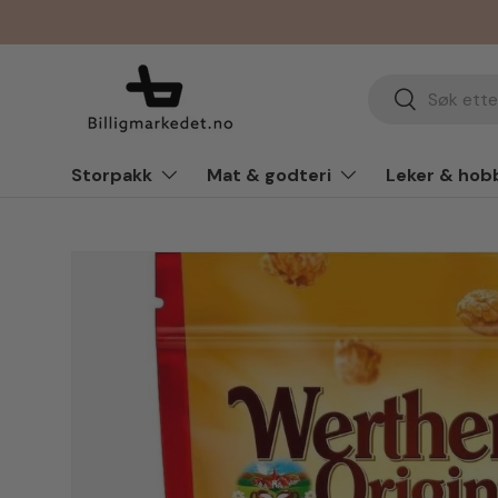
Hopp til innhold
Søk
Søk
Storpakk
Mat & godteri
Leker & hob
Hopp til produkt info