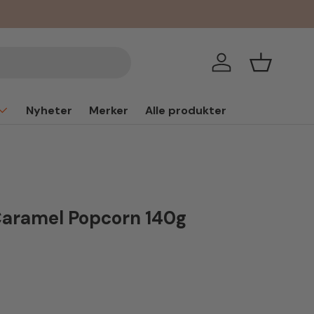
Logg inn
Handlekur
Nyheter
Merker
Alle produkter
Caramel Popcorn 140g
is