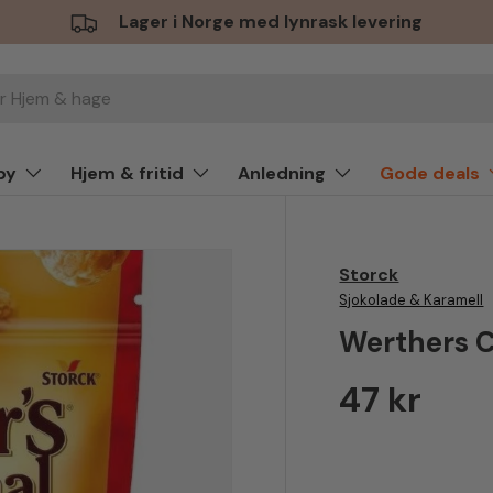
Lager i Norge med lynrask levering
by
Hjem & fritid
Anledning
Gode deals
Storck
Sjokolade & Karamell
Werthers 
Vanlig pr
47 kr