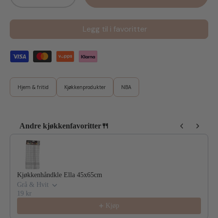
Legg til i favoritter
Hjem & fritid
Kjøkkenprodukter
NBA
Andre kjøkkenfavoritter🍴
Use the Previous and Next buttons to navigate through product reco
Kjøkkenhåndkle Ella 45x65cm
Grå & Hvit
19 kr
Kjøp