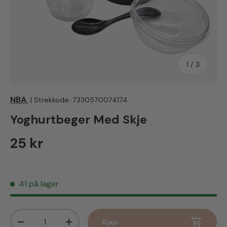
av
1
/
3
NBA
|
Strekkode:
7330570074174
Yoghurtbeger Med Skje
Vanlig pris
25 kr
41 på lager
Antall
Kjøp
Senk antall
Øk antall