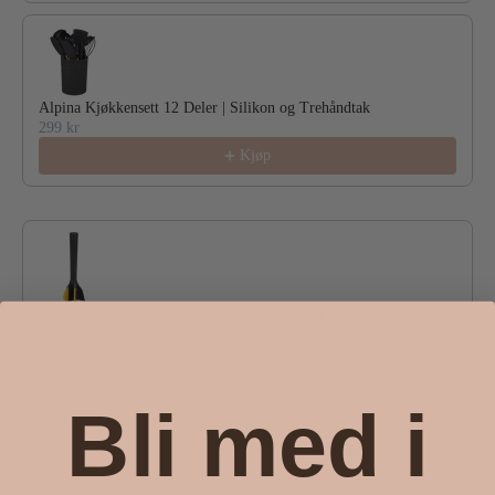
Alpina Kjøkkensett 12 Deler | Silikon og Trehåndtak
299 kr
Kjøp
Alpina Kjøtthakker | Praktisk Kjøkkenredskap
49 kr
Kjøp
Bli med i